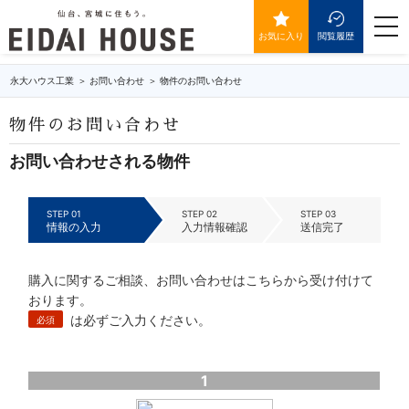
IDが送信されていません。
togg
navi
お気に入り
閲覧履歴
永大ハウス工業
お問い合わせ
物件のお問い合わせ
物件のお問い合わせ
お問い合わせされる物件
STEP 01
STEP 02
STEP 03
情報の入力
入力情報確認
送信完了
購入に関するご相談、お問い合わせはこちらから受け付けて
おります。
は必ずご入力ください。
必須
1