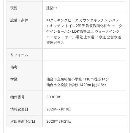
現況
建築中
設備・条件
IHクッキングヒータ カウンタキッチン システ
ムキッチン トイレ2箇所 洗髪洗面化粧台 モニタ
付インターホン LDK15畳以上 ウォークインク
ローゼット オール電化 上水道 下水道 公営水道
複層ガラス
リフォーム
備考
学区
仙台市立泉松陵小学校 1110m 徒歩14分
仙台市立松陵中学校 1420m 徒歩18分
物件番号
3930081
情報変更日
2026年7月19日
次回更新予定日
2026年8月21日