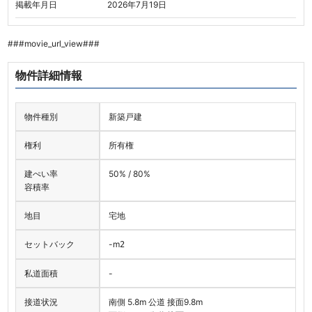
掲載年月日
2026年7月19日
###movie_url_view###
物件詳細情報
物件種別
新築戸建
権利
所有権
建ぺい率
50% / 80%
容積率
地目
宅地
セットバック
-
m
2
私道面積
-
接道状況
南側 5.8m 公道 接面9.8m