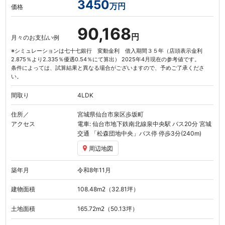
3450
万円
価格
90,168
円
月々のお支払い例
※シミュレーションは七十七銀行 変動金利 借入期間３５年（店頭表示金利
2.875％より2.335％優遇0.54％にて算出） 2025年4月現在の参考値です。
条件によっては、試算結果と異なる場合がございますので、予めご了承くださ
い。
間取り
4LDK
住所／
宮城県仙台市泉区歩坂町
アクセス
電車: 仙台市地下鉄南北線
泉中央駅
バス20分 宮城
交通
「松森団地中央」
バス停 停歩3分(240m)
周辺地図
築年月
令和8年11月
建物面積
108.48
m
（32.81坪）
2
土地面積
165.72
m
（50.13坪）
2