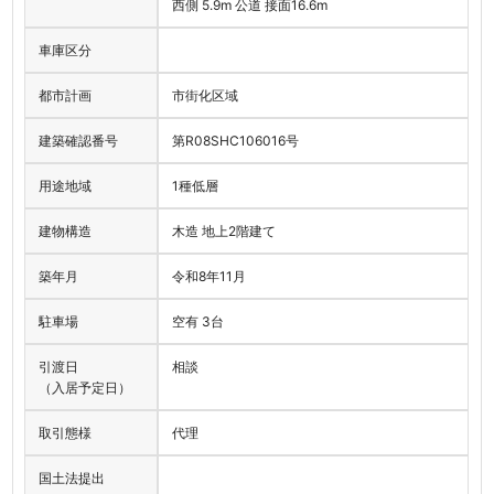
西側 5.9m 公道 接面16.6m
車庫区分
都市計画
市街化区域
建築確認番号
第R08SHC106016号
用途地域
1種低層
建物構造
木造 地上2階建て
築年月
令和8年11月
駐車場
空有 3台
引渡日
相談
（入居予定日）
取引態様
代理
国土法提出