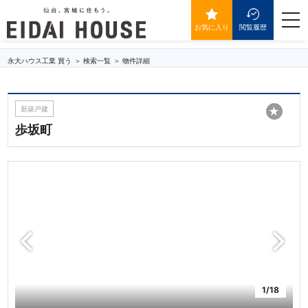
歩坂町
togg
navi
お気に入り
閲覧履歴
永大ハウス工業 買う
検索一覧
物件詳細
新築戸建
★
歩坂町
1/18