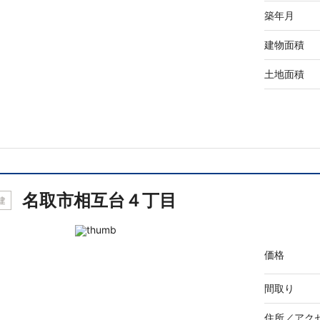
築年月
建物面積
土地面積
名取市相互台４丁目
建
価格
間取り
住所／
アク