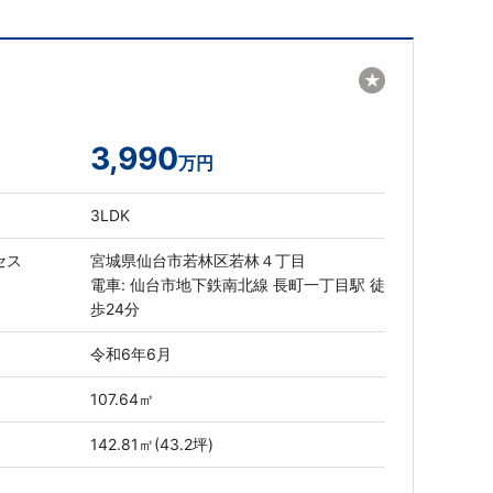
★
3,990
万円
3LDK
セス
宮城県仙台市若林区若林４丁目
電車: 仙台市地下鉄南北線 長町一丁目駅 徒
歩24分
令和6年6月
107.64㎡
142.81㎡(43.2坪)