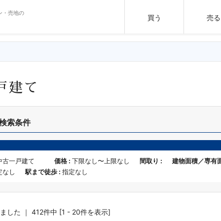
ン・売地の
買う
売る
戸建て
検索条件
中古一戸建て
価格 :
下限なし〜上限なし
間取り :
建物面積／専有面
定なし
駅まで徒歩 :
指定なし
た ｜ 412件中 [1 - 20件を表示]