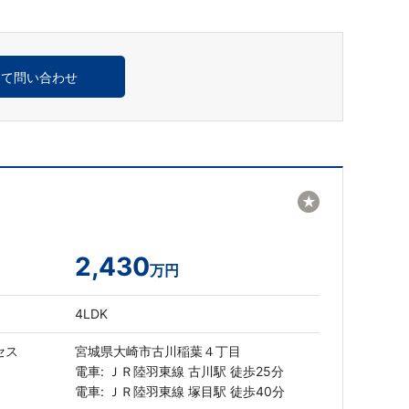
めて問い合わせ
★
2,430
万円
4LDK
セス
宮城県大崎市古川稲葉４丁目
電車: ＪＲ陸羽東線 古川駅 徒歩25分
電車: ＪＲ陸羽東線 塚目駅 徒歩40分