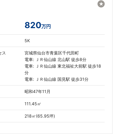
★
820
万円
5K
セス
宮城県仙台市青葉区千代田町
電車: ＪＲ仙山線 北山駅 徒歩8分
電車: ＪＲ仙山線 東北福祉大前駅 徒歩18
分
電車: ＪＲ仙山線 国見駅 徒歩31分
昭和47年11月
111.45㎡
218㎡(65.95坪)