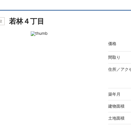
若林４丁目
建
価格
間取り
住所／
アク
築年月
建物面積
土地面積