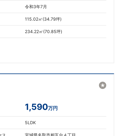
令和3年7月
115.02㎡(34.79坪)
234.22㎡(70.85坪)
★
1,590
万円
5LDK
セス
宮城県名取市相互台４丁目