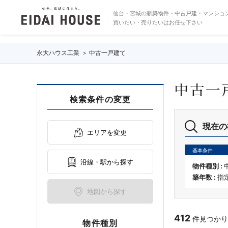
中古一戸建ての物件一覧
仙台・宮城の新築物件・中古戸建・マンショ
買いたい・売りたいはお任せ下さい
永大ハウス工業
中古一戸建て
中古一
検索条件の変更
現在の
エリアを変更
基本条件
沿線・駅から探す
物件種別 :
築年数 :
指
地図から探す
412
件見つかりまし
物件種別