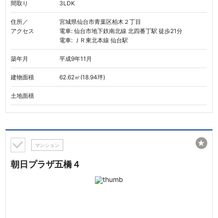
間取り
3LDK
住所／
宮城県仙台市青葉区柏木２丁目
アクセス
電車: 仙台市地下鉄南北線 北四番丁駅 徒歩21分
電車: ＪＲ東北本線 仙台駅
築年月
平成9年11月
建物面積
62.62㎡(18.94坪)
土地面積
★
マンション
朝日プラザ五橋４