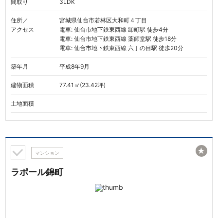
間取り
3LDK
住所／
宮城県仙台市若林区大和町４丁目
アクセス
電車: 仙台市地下鉄東西線 卸町駅 徒歩4分
電車: 仙台市地下鉄東西線 薬師堂駅 徒歩18分
電車: 仙台市地下鉄東西線 六丁の目駅 徒歩20分
築年月
平成8年9月
建物面積
77.41㎡(23.42坪)
土地面積
★
マンション
ラポール錦町