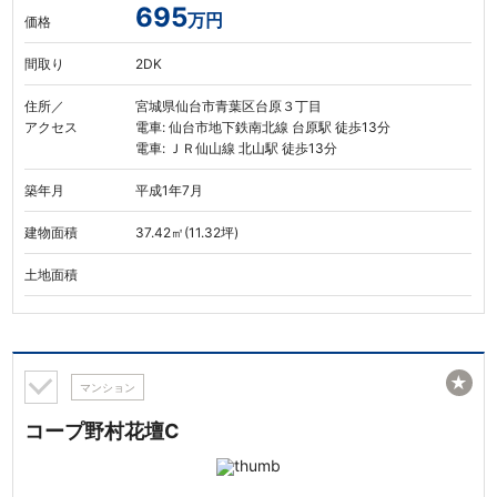
695
万円
価格
間取り
2DK
住所／
宮城県仙台市青葉区台原３丁目
アクセス
電車: 仙台市地下鉄南北線 台原駅 徒歩13分
電車: ＪＲ仙山線 北山駅 徒歩13分
築年月
平成1年7月
建物面積
37.42㎡(11.32坪)
土地面積
★
マンション
コープ野村花壇C