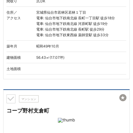
間取り
2LDK
住所／
宮城県仙台市若林区若林１丁目
アクセス
電車: 仙台市地下鉄南北線 長町一丁目駅 徒歩18分
電車: 仙台市地下鉄南北線 河原町駅 徒歩19分
電車: 仙台市地下鉄南北線 長町駅 徒歩29分
電車: 仙台市地下鉄東西線 薬師堂駅 徒歩33分
築年月
昭和49年10月
建物面積
56.43㎡(17.07坪)
土地面積
★
マンション
コープ野村支倉町