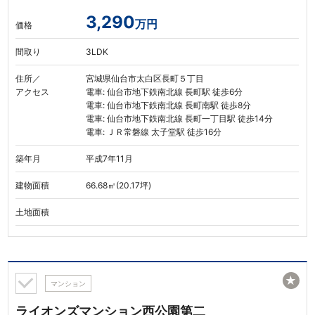
3,290
万円
価格
間取り
3LDK
住所／
宮城県仙台市太白区長町５丁目
アクセス
電車: 仙台市地下鉄南北線 長町駅 徒歩6分
電車: 仙台市地下鉄南北線 長町南駅 徒歩8分
電車: 仙台市地下鉄南北線 長町一丁目駅 徒歩14分
電車: ＪＲ常磐線 太子堂駅 徒歩16分
築年月
平成7年11月
建物面積
66.68㎡(20.17坪)
土地面積
★
マンション
ライオンズマンション西公園第二