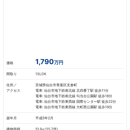
1,790
万円
価格
間取り
1SLDK
住所／
宮城県仙台市青葉区支倉町
アクセス
電車: 仙台市地下鉄南北線 北四番丁駅 徒歩11分
電車: 仙台市地下鉄南北線 勾当台公園駅 徒歩18分
電車: 仙台市地下鉄東西線 国際センター駅 徒歩22分
電車: 仙台市地下鉄東西線 大町西公園駅 徒歩19分
築年月
平成5年2月
建物面積
51.9㎡(15.7坪)