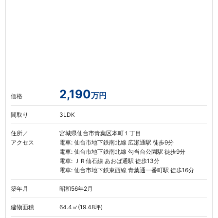
2,190
万円
価格
間取り
3LDK
住所／
宮城県仙台市青葉区本町１丁目
アクセス
電車: 仙台市地下鉄南北線 広瀬通駅 徒歩9分
電車: 仙台市地下鉄南北線 勾当台公園駅 徒歩9分
電車: ＪＲ仙石線 あおば通駅 徒歩13分
電車: 仙台市地下鉄東西線 青葉通一番町駅 徒歩16分
築年月
昭和56年2月
建物面積
64.4㎡(19.48坪)