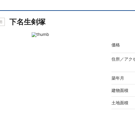
下名生剣塚
用
価格
住所／
アク
築年月
建物面積
土地面積