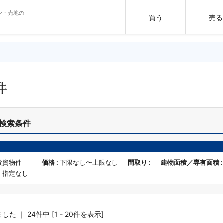
ン・売地の
買う
売る
件
検索条件
投資物件
価格 :
下限なし〜上限なし
間取り :
建物面積／専有面積 
:
指定なし
た ｜ 24件中 [1 - 20件を表示]