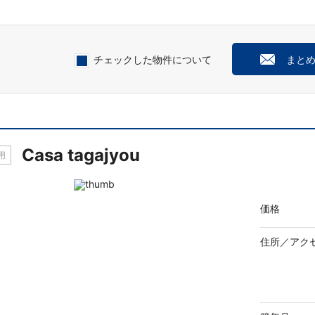
チェックした物件について
まと
Casa tagajyou
用
価格
住所／
アク