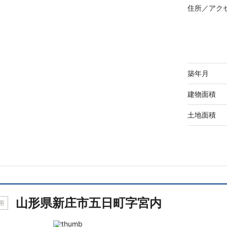
住所／
アク
築年月
建物面積
土地面積
山形県新庄市五日町字宮内
用