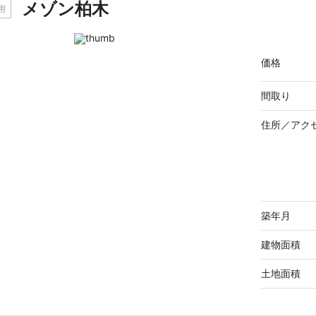
メゾン柏木
用
価格
間取り
住所／
アク
築年月
建物面積
土地面積