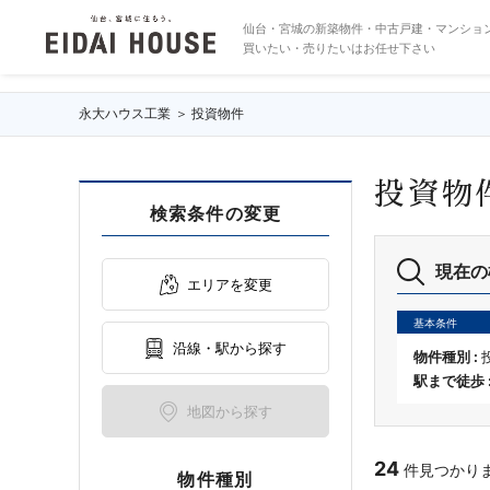
収益物件の物件一覧
仙台・宮城の新築物件・中古戸建・マンショ
買いたい・売りたいはお任せ下さい
永大ハウス工業
投資物件
投資物
検索条件の変更
現在の
エリアを変更
基本条件
沿線・駅から探す
物件種別 :
駅まで徒歩 
地図から探す
24
件見つかりまし
物件種別