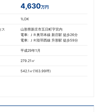
4,630
万円
1LDK
セス
山形県新庄市五日町字宮内
電車: ＪＲ奥羽本線 新庄駅 徒歩26分
電車: ＪＲ陸羽西線 升形駅 徒歩59分
平成29年1月
279.21㎡
542.1㎡(163.99坪)