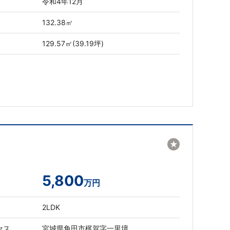
令和4年12月
132.38㎡
129.57㎡(39.19坪)
★
5,800
万円
2LDK
セス
宮城県角田市梶賀字一里壇