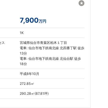
★
7,900
万円
1K
セス
宮城県仙台市青葉区柏木１丁目
電車: 仙台市地下鉄南北線 北四番丁駅 徒歩
13分
電車: 仙台市地下鉄南北線 北仙台駅 徒歩
18分
平成8年10月
272.85㎡
290.28㎡(87.81坪)