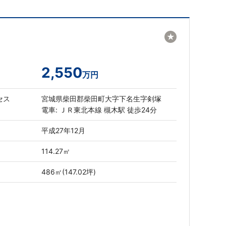
★
2,550
万円
セス
宮城県柴田郡柴田町大字下名生字剣塚
電車: ＪＲ東北本線 槻木駅 徒歩24分
平成27年12月
114.27㎡
486㎡(147.02坪)