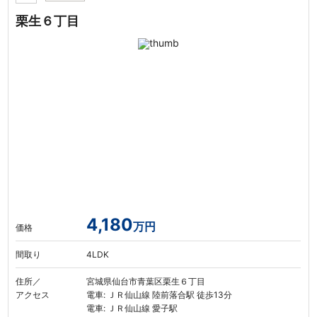
栗生６丁目
4,180
万円
価格
間取り
4LDK
住所／
宮城県仙台市青葉区栗生６丁目
アクセス
電車: ＪＲ仙山線 陸前落合駅 徒歩13分
電車: ＪＲ仙山線 愛子駅