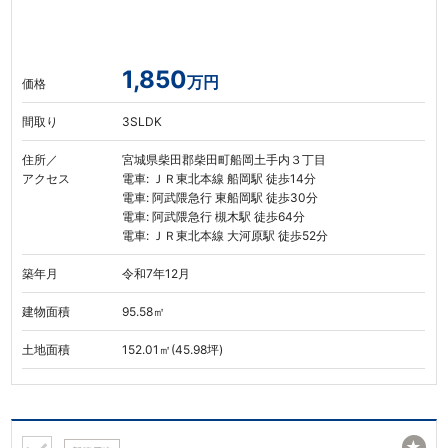
1,850
万円
価格
間取り
3SLDK
住所／
宮城県柴田郡柴田町船岡土手内３丁目
アクセス
電車: ＪＲ東北本線 船岡駅 徒歩14分
電車: 阿武隈急行 東船岡駅 徒歩30分
電車: 阿武隈急行 槻木駅 徒歩64分
電車: ＪＲ東北本線 大河原駅 徒歩52分
築年月
令和7年12月
建物面積
95.58㎡
土地面積
152.01㎡(45.98坪)
★