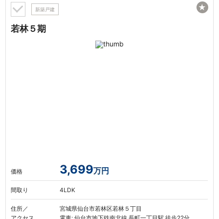
★
新築戸建
若林５期
3,699
万円
価格
間取り
4LDK
住所／
宮城県仙台市若林区若林５丁目
アクセス
電車: 仙台市地下鉄南北線 長町一丁目駅 徒歩22分