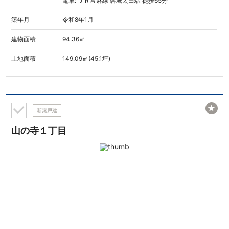
電車: ＪＲ常磐線 磐城太田駅 徒歩65分
築年月
令和8年1月
建物面積
94.36㎡
土地面積
149.09㎡(45.1坪)
★
新築戸建
山の寺１丁目