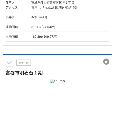
住所／
宮城県仙台市青葉区国見３丁目
アクセス
電車: ＪＲ仙山線 国見駅 徒歩15分
築年月
令和8年4月
建物面積
81.14㎡(24.54坪)
土地面積
162.89㎡(49.27坪)
★
新築戸建
富谷市明石台１期