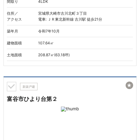
間取り
4LDK
住所／
宮城県大崎市古川北町３丁目
アクセス
電車: ＪＲ東北新幹線 古川駅 徒歩21分
築年月
令和7年10月
建物面積
107.64㎡
土地面積
208.87㎡(63.18坪)
★
新築戸建
富谷市ひより台第２