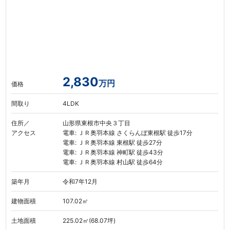
2,830
万円
価格
間取り
4LDK
住所／
山形県東根市中央３丁目
アクセス
電車: ＪＲ奥羽本線 さくらんぼ東根駅 徒歩17分
電車: ＪＲ奥羽本線 東根駅 徒歩27分
電車: ＪＲ奥羽本線 神町駅 徒歩43分
電車: ＪＲ奥羽本線 村山駅 徒歩64分
築年月
令和7年12月
建物面積
107.02㎡
土地面積
225.02㎡(68.07坪)