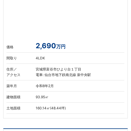
2,690
万円
価格
間取り
4LDK
住所／
宮城県富谷市ひより台１丁目
アクセス
電車: 仙台市地下鉄南北線 泉中央駅
築年月
令和8年2月
建物面積
93.95㎡
土地面積
160.14㎡(48.44坪)