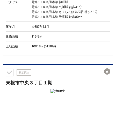
アクセス
電車: ＪＲ奥羽本線 神町駅
電車: ＪＲ奥羽本線 乱川駅 徒歩41分
電車: ＪＲ奥羽本線 さくらんぼ東根駅 徒歩53分
電車: ＪＲ奥羽本線 天童駅 徒歩80分
築年月
令和7年12月
建物面積
116.5㎡
土地面積
169.18㎡(51.18坪)
★
新築戸建
東根市中央３丁目１期