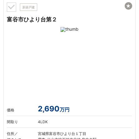
★
新築戸建
富谷市ひより台第２
2,690
万円
価格
間取り
4LDK
住所／
宮城県富谷市ひより台１丁目