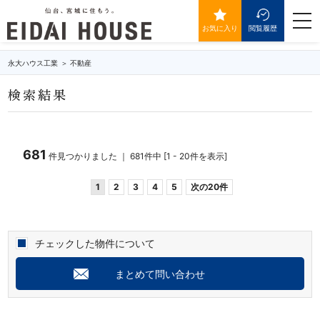
築年数1年以内の物件一覧
togg
navi
お気に入り
閲覧履歴
永大ハウス工業
不動産
検索結果
681
件見つかりました ｜ 681件中 [1 - 20件を表示]
1
2
3
4
5
次の20件
チェックした物件について
まとめて問い合わせ