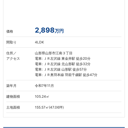
2,898
万円
価格
間取り
4LDK
住所／
山形県山形市江南３丁目
アクセス
電車: ＪＲ左沢線 東金井駅 徒歩20分
電車: ＪＲ左沢線 北山形駅 徒歩32分
電車: ＪＲ左沢線 山形駅 徒歩57分
電車: ＪＲ奥羽本線 羽前千歳駅 徒歩47分
築年月
令和7年11月
建物面積
105.24㎡
土地面積
155.57㎡(47.06坪)