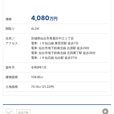
4,080
万円
価格
間取り
4LDK
住所／
宮城県仙台市青葉区中江１丁目
アクセス
電車: ＪＲ仙山線 東照宮駅 徒歩7分
電車: 仙台市地下鉄南北線 台原駅 徒歩29分
電車: 仙台市地下鉄南北線 北四番丁駅 徒歩26分
電車: ＪＲ仙石線 仙台駅 徒歩27分
築年月
令和8年1月
建物面積
108.85㎡
土地面積
70.16㎡(21.22坪)
★
新築戸建