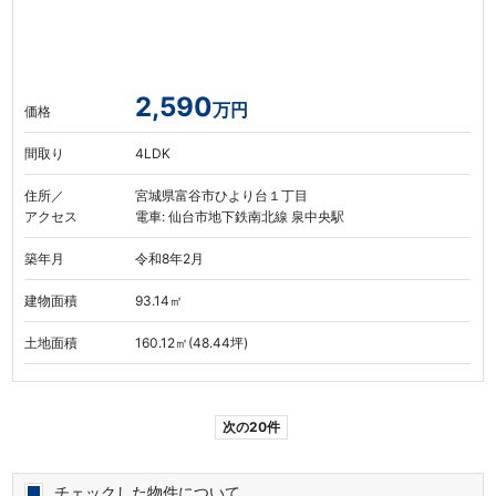
2,590
万円
価格
間取り
4LDK
住所／
宮城県富谷市ひより台１丁目
アクセス
電車: 仙台市地下鉄南北線 泉中央駅
築年月
令和8年2月
建物面積
93.14㎡
土地面積
160.12㎡(48.44坪)
次の20件
チェックした物件について