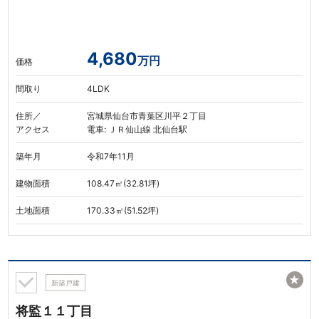
4,680
万円
価格
間取り
4LDK
住所／
宮城県仙台市青葉区川平２丁目
アクセス
電車: ＪＲ仙山線 北仙台駅
築年月
令和7年11月
建物面積
108.47㎡(32.81坪)
土地面積
170.33㎡(51.52坪)
★
新築戸建
将監１１丁目