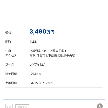
3,490
万円
価格
間取り
4LDK
住所／
宮城県富谷市三ノ関太子堂下
アクセス
電車: 仙台市地下鉄南北線 泉中央駅
築年月
令和7年12月
建物面積
107.64㎡
土地面積
237.22㎡(71.76坪)
★
新築戸建