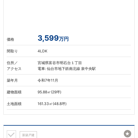
3,599
万円
価格
間取り
4LDK
住所／
宮城県富谷市明石台１丁目
アクセス
電車: 仙台市地下鉄南北線 泉中央駅
築年月
令和7年11月
建物面積
95.88㎡(29坪)
土地面積
161.33㎡(48.8坪)
★
新築戸建