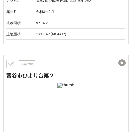
アクセス
電車: 仙台市地下鉄南北線 泉中央駅
築年月
令和8年2月
建物面積
92.74㎡
土地面積
160.13㎡(48.44坪)
★
新築戸建
富谷市ひより台第２