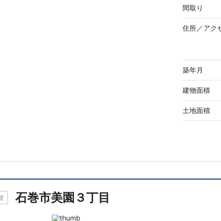
間取り
住所／
アク
築年月
建物面積
土地面積
石巻市美園３丁目
建