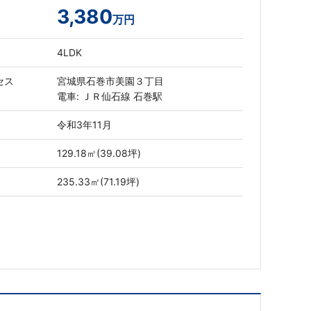
3,380
万円
4LDK
セス
宮城県石巻市美園３丁目
電車: ＪＲ仙石線 石巻駅
令和3年11月
129.18㎡(39.08坪)
235.33㎡(71.19坪)