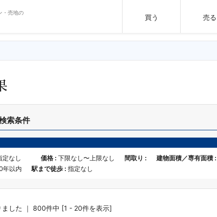
ン・売地の
買う
売る
果
検索条件
指定なし
価格 :
下限なし〜上限なし
間取り :
建物面積／専有面積 
10年以内
駅まで徒歩 :
指定なし
した ｜ 800件中 [1 - 20件を表示]