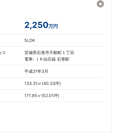
★
2,250
万円
5LDK
セス
宮城県石巻市不動町１丁目
電車: ＪＲ仙石線 石巻駅
平成31年3月
133.31㎡(40.33坪)
171.95㎡(52.01坪)