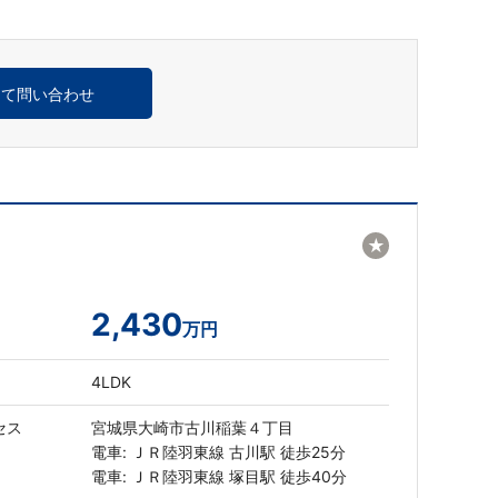
めて問い合わせ
★
2,430
万円
4LDK
セス
宮城県大崎市古川稲葉４丁目
電車: ＪＲ陸羽東線 古川駅 徒歩25分
電車: ＪＲ陸羽東線 塚目駅 徒歩40分