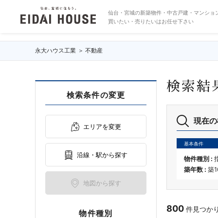
築年数10年以内の物件一覧
仙台・宮城の新築物件・中古戸建・マンショ
買いたい・売りたいはお任せ下さい
永大ハウス工業
不動産
検索結
検索条件の変更
現在の
エリアを変更
基本条件
沿線・駅から探す
物件種別 :
築年数 :
築
地図から探す
800
件見つかりま
物件種別