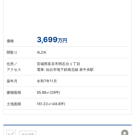
3,699
万円
価格
間取り
4LDK
住所／
宮城県富谷市明石台１丁目
アクセス
電車: 仙台市地下鉄南北線 泉中央駅
築年月
令和7年11月
建物面積
95.88㎡(29坪)
土地面積
161.33㎡(48.8坪)
★
中古戸建