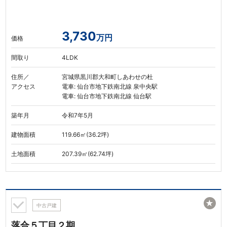
3,730
万円
価格
間取り
4LDK
住所／
宮城県黒川郡大和町しあわせの杜
アクセス
電車: 仙台市地下鉄南北線 泉中央駅
電車: 仙台市地下鉄南北線 仙台駅
築年月
令和7年5月
建物面積
119.66㎡(36.2坪)
土地面積
207.39㎡(62.74坪)
★
中古戸建
落合５丁目２期