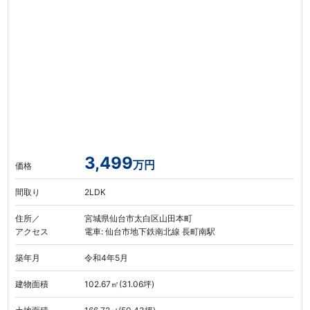
3,499
万円
価格
間取り
2LDK
住所／
宮城県仙台市太白区山田本町
アクセス
電車: 仙台市地下鉄南北線 長町南駅
築年月
令和4年5月
建物面積
102.67㎡(31.06坪)