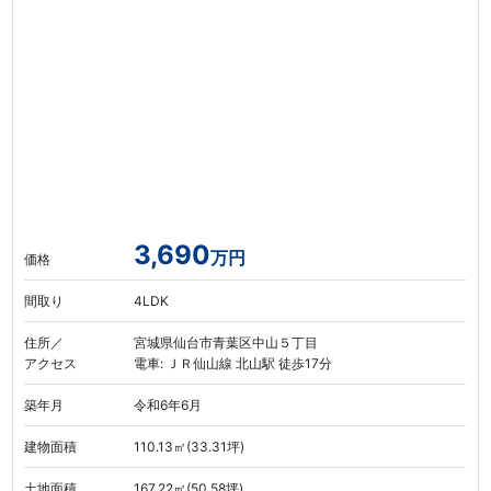
3,690
万円
価格
間取り
4LDK
住所／
宮城県仙台市青葉区中山５丁目
アクセス
電車: ＪＲ仙山線 北山駅 徒歩17分
築年月
令和6年6月
建物面積
110.13㎡(33.31坪)
土地面積
167.22㎡(50.58坪)