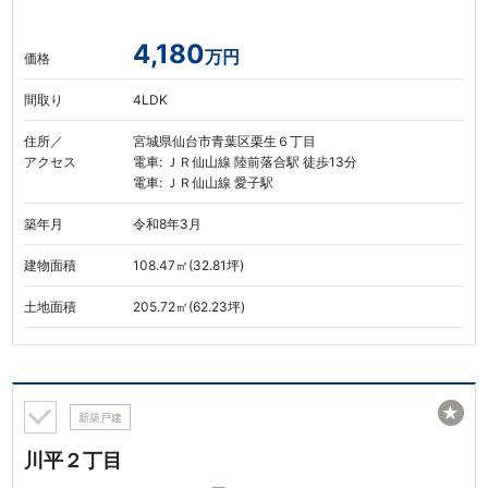
4,180
万円
価格
間取り
4LDK
住所／
宮城県仙台市青葉区栗生６丁目
アクセス
電車: ＪＲ仙山線 陸前落合駅 徒歩13分
電車: ＪＲ仙山線 愛子駅
築年月
令和8年3月
建物面積
108.47㎡(32.81坪)
土地面積
205.72㎡(62.23坪)
★
新築戸建
川平２丁目