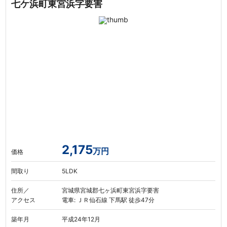
七ケ浜町東宮浜字要害
2,175
万円
価格
間取り
5LDK
住所／
宮城県宮城郡七ヶ浜町東宮浜字要害
アクセス
電車: ＪＲ仙石線 下馬駅 徒歩47分
築年月
平成24年12月