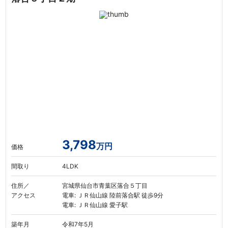
3,798
万円
価格
間取り
4LDK
住所／
宮城県仙台市青葉区落合５丁目
アクセス
電車: ＪＲ仙山線 陸前落合駅 徒歩9分
電車: ＪＲ仙山線 愛子駅
築年月
令和7年5月