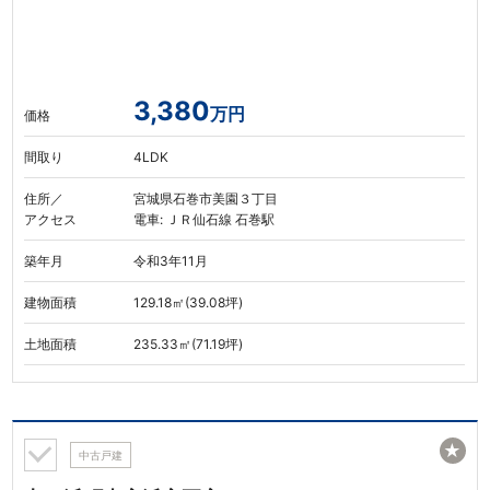
3,380
万円
価格
間取り
4LDK
住所／
宮城県石巻市美園３丁目
アクセス
電車: ＪＲ仙石線 石巻駅
築年月
令和3年11月
建物面積
129.18㎡(39.08坪)
土地面積
235.33㎡(71.19坪)
★
中古戸建