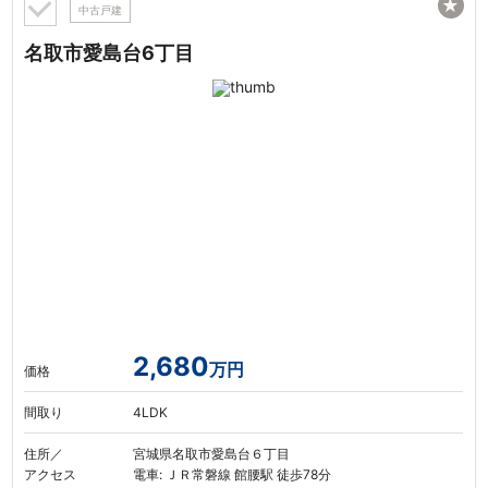
★
中古戸建
名取市愛島台6丁目
2,680
万円
価格
間取り
4LDK
住所／
宮城県名取市愛島台６丁目
アクセス
電車: ＪＲ常磐線 館腰駅 徒歩78分