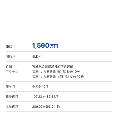
1,590
万円
価格
間取り
4LDK
住所／
宮城県遠田郡涌谷町字追廻町
アクセス
電車: ＪＲ石巻線 涌谷駅 徒歩10分
電車: ＪＲ石巻線 上涌谷駅 徒歩40分
築年月
令和6年9月
建物面積
107.23㎡(32.44坪)
土地面積
209.07㎡(63.24坪)