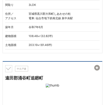
間取り
3LDK
住所／
宮城県黒川郡大和町しあわせの杜
アクセス
電車: 仙台市地下鉄南北線 泉中央駅
築年月
令和7年6月
建物面積
108.48㎡(32.82坪)
土地面積
203.19㎡(61.46坪)
★
中古戸建
遠田郡涌谷町追廻町