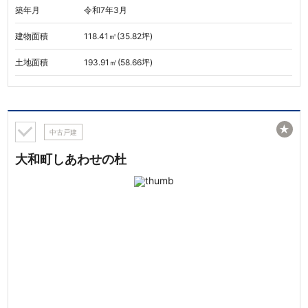
築年月
令和7年3月
建物面積
118.41㎡(35.82坪)
土地面積
193.91㎡(58.66坪)
★
中古戸建
大和町しあわせの杜