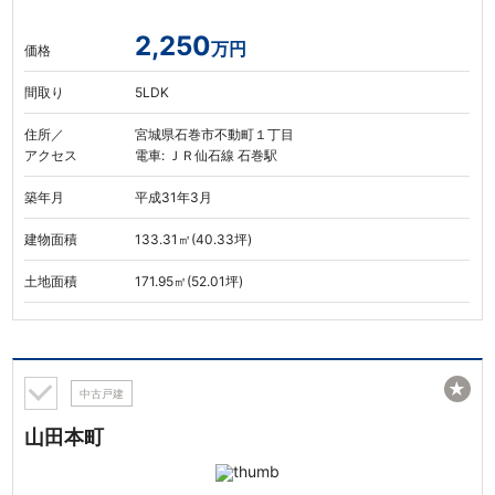
2,250
万円
価格
間取り
5LDK
住所／
宮城県石巻市不動町１丁目
アクセス
電車: ＪＲ仙石線 石巻駅
築年月
平成31年3月
建物面積
133.31㎡(40.33坪)
土地面積
171.95㎡(52.01坪)
★
中古戸建
山田本町