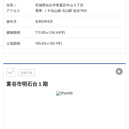
住所／
宮城県仙台市青葉区中山５丁目
アクセス
電車: ＪＲ仙山線 北山駅 徒歩16分
築年月
令和5年6月
建物面積
113.85㎡(34.44坪)
土地面積
165.63㎡(50.1坪)
★
新築戸建
富谷市明石台１期