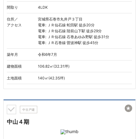
間取り
4LDK
住所／
宮城県石巻市丸井戸３丁目
アクセス
電車: ＪＲ仙石線 蛇田駅 徒歩20分
電車: ＪＲ仙石線 陸前山下駅 徒歩29分
電車: ＪＲ仙石線 石巻あゆみ野駅 徒歩31分
電車: ＪＲ石巻線 曽波神駅 徒歩45分
築年月
令和6年7月
建物面積
106.82㎡(32.31坪)
土地面積
140㎡(42.35坪)
★
中古戸建
中山４期