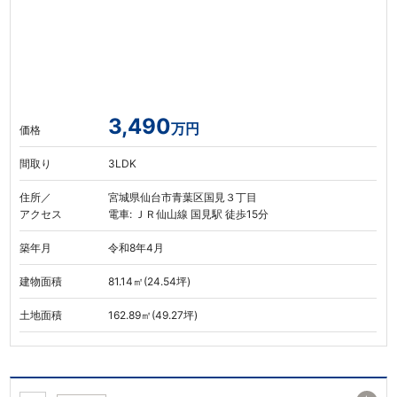
3,490
万円
価格
間取り
3LDK
住所／
宮城県仙台市青葉区国見３丁目
アクセス
電車: ＪＲ仙山線 国見駅 徒歩15分
築年月
令和8年4月
建物面積
81.14㎡(24.54坪)
土地面積
162.89㎡(49.27坪)