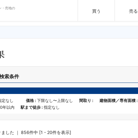
ン・売地の
買う
売る
果
検索条件
指定なし
価格 :
下限なし〜上限なし
間取り :
建物面積／専有面積 
20年以内
駅まで徒歩 :
指定なし
した ｜ 856件中 [1 - 20件を表示]