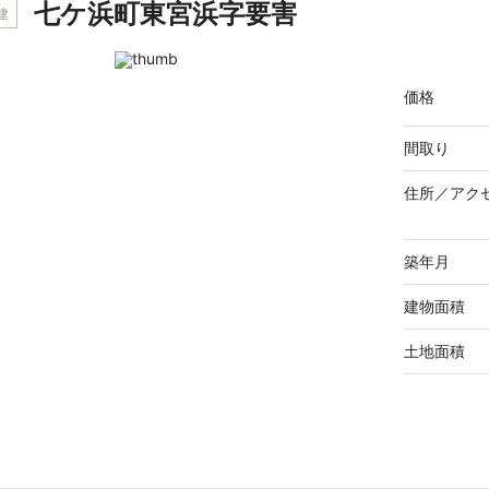
七ケ浜町東宮浜字要害
建
価格
間取り
住所／
アク
築年月
建物面積
土地面積