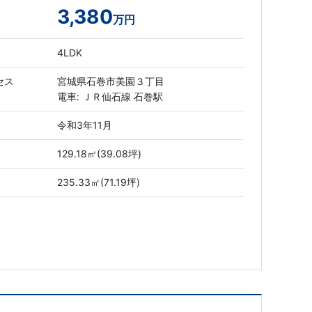
3,380
万円
4LDK
セス
宮城県石巻市美園３丁目
電車: ＪＲ仙石線 石巻駅
令和3年11月
129.18㎡(39.08坪)
235.33㎡(71.19坪)