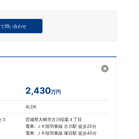
めて問い合わせ
★
2,430
万円
4LDK
セス
宮城県大崎市古川稲葉４丁目
電車: ＪＲ陸羽東線 古川駅 徒歩25分
電車: ＪＲ陸羽東線 塚目駅 徒歩40分