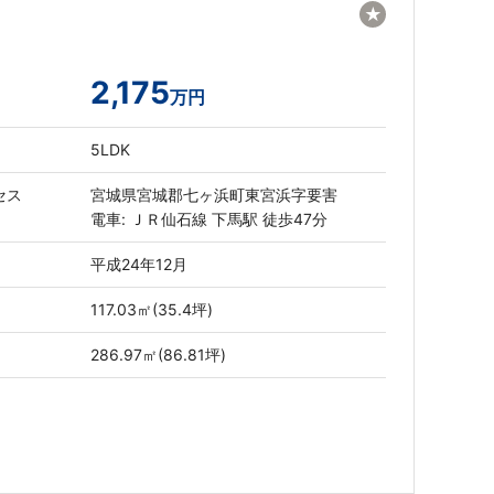
★
2,175
万円
5LDK
セス
宮城県宮城郡七ヶ浜町東宮浜字要害
電車: ＪＲ仙石線 下馬駅 徒歩47分
平成24年12月
117.03㎡(35.4坪)
286.97㎡(86.81坪)