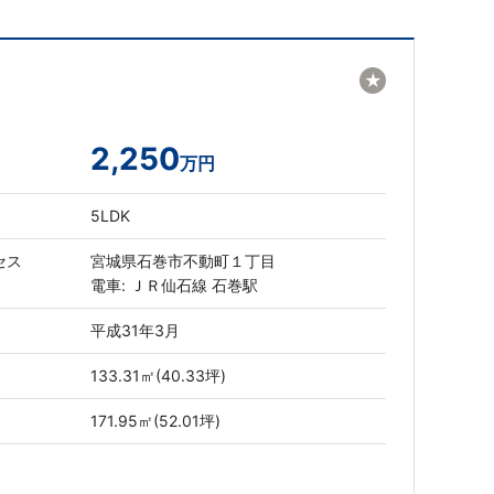
★
2,250
万円
5LDK
セス
宮城県石巻市不動町１丁目
電車: ＪＲ仙石線 石巻駅
平成31年3月
133.31㎡(40.33坪)
171.95㎡(52.01坪)