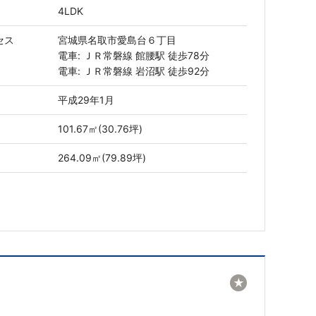
4LDK
セス
宮城県名取市愛島台６丁目
電車: ＪＲ常磐線 館腰駅 徒歩78分
電車: ＪＲ常磐線 岩沼駅 徒歩92分
平成29年1月
101.67㎡(30.76坪)
264.09㎡(79.89坪)
★