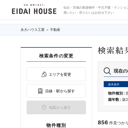
築年数20年以内の物件一覧
仙台・宮城の新築物件・中古戸建・マンショ
買いたい・売りたいはお任せ下さい
永大ハウス工業
不動産
検索結
検索条件の変更
現在の
エリアを変更
基本条件
沿線・駅から探す
物件種別 :
築年数 :
築
地図から探す
856
件見つかりま
物件種別