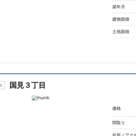
築年月
建物面積
土地面積
国見３丁目
建
価格
間取り
住所／
アク