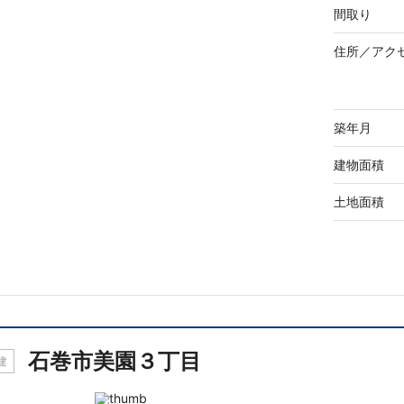
間取り
住所／
アク
築年月
建物面積
土地面積
石巻市美園３丁目
建