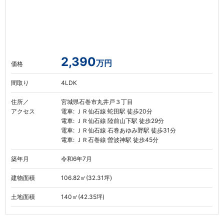
2,390
万円
価格
間取り
4LDK
住所／
宮城県石巻市丸井戸３丁目
アクセス
電車: ＪＲ仙石線 蛇田駅 徒歩20分
電車: ＪＲ仙石線 陸前山下駅 徒歩29分
電車: ＪＲ仙石線 石巻あゆみ野駅 徒歩31分
電車: ＪＲ石巻線 曽波神駅 徒歩45分
築年月
令和6年7月
建物面積
106.82㎡(32.31坪)
土地面積
140㎡(42.35坪)