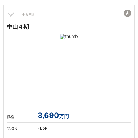
★
中古戸建
中山４期
3,690
万円
価格
間取り
4LDK