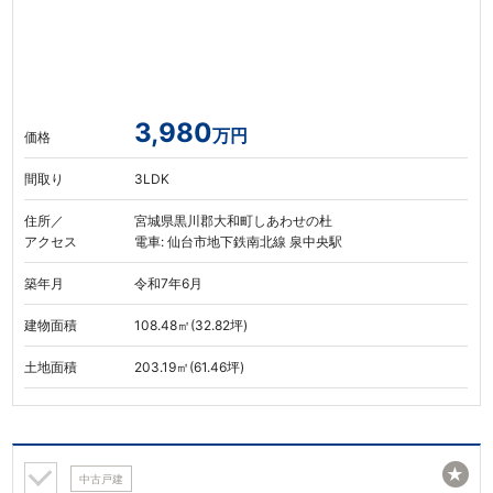
3,980
万円
価格
間取り
3LDK
住所／
宮城県黒川郡大和町しあわせの杜
アクセス
電車: 仙台市地下鉄南北線 泉中央駅
築年月
令和7年6月
建物面積
108.48㎡(32.82坪)
土地面積
203.19㎡(61.46坪)
★
中古戸建