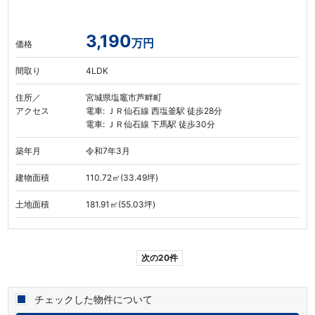
3,190
万円
価格
間取り
4LDK
住所／
宮城県塩竈市芦畔町
アクセス
電車: ＪＲ仙石線 西塩釜駅 徒歩28分
電車: ＪＲ仙石線 下馬駅 徒歩30分
築年月
令和7年3月
建物面積
110.72㎡(33.49坪)
土地面積
181.91㎡(55.03坪)
次の20件
チェックした物件について