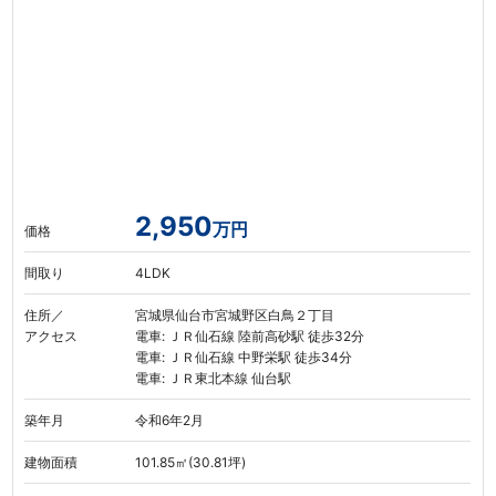
2,950
万円
価格
間取り
4LDK
住所／
宮城県仙台市宮城野区白鳥２丁目
アクセス
電車: ＪＲ仙石線 陸前高砂駅 徒歩32分
電車: ＪＲ仙石線 中野栄駅 徒歩34分
電車: ＪＲ東北本線 仙台駅
築年月
令和6年2月
建物面積
101.85㎡(30.81坪)