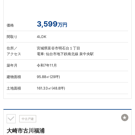
3,599
万円
価格
間取り
4LDK
住所／
宮城県富谷市明石台１丁目
アクセス
電車: 仙台市地下鉄南北線 泉中央駅
築年月
令和7年11月
建物面積
95.88㎡(29坪)
土地面積
161.33㎡(48.8坪)
★
中古戸建
大崎市古川福浦