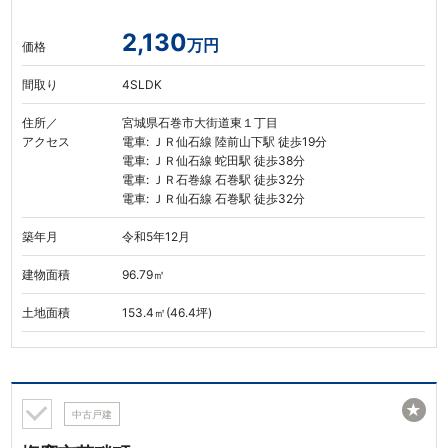
2,130
万円
価格
間取り
4SLDK
住所／
宮城県石巻市大街道東１丁目
アクセス
電車: ＪＲ仙石線 陸前山下駅 徒歩19分
電車: ＪＲ仙石線 蛇田駅 徒歩38分
電車: ＪＲ石巻線 石巻駅 徒歩32分
電車: ＪＲ仙石線 石巻駅 徒歩32分
築年月
令和5年12月
建物面積
96.79㎡
土地面積
153.4㎡(46.4坪)
★
中古戸建