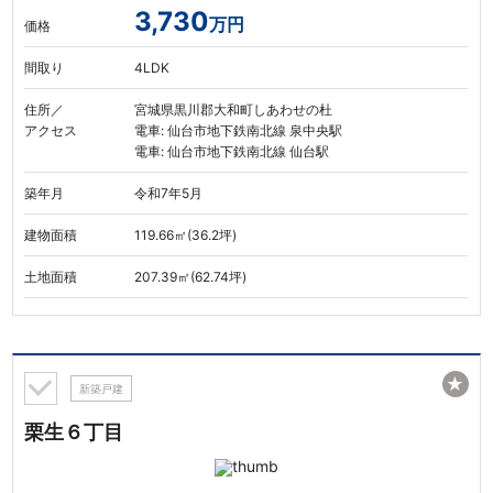
3,730
万円
価格
間取り
4LDK
住所／
宮城県黒川郡大和町しあわせの杜
アクセス
電車: 仙台市地下鉄南北線 泉中央駅
電車: 仙台市地下鉄南北線 仙台駅
築年月
令和7年5月
建物面積
119.66㎡(36.2坪)
土地面積
207.39㎡(62.74坪)
★
新築戸建
栗生６丁目