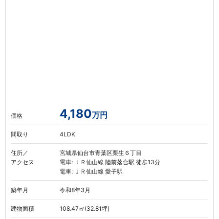
4,180
万円
価格
間取り
4LDK
住所／
宮城県仙台市青葉区栗生６丁目
アクセス
電車: ＪＲ仙山線 陸前落合駅 徒歩13分
電車: ＪＲ仙山線 愛子駅
築年月
令和8年3月
建物面積
108.47㎡(32.81坪)