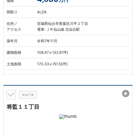
万円
価格
間取り
4LDK
住所／
宮城県仙台市青葉区川平２丁目
アクセス
電車: ＪＲ仙山線 北仙台駅
築年月
令和7年11月
建物面積
108.47㎡(32.81坪)
土地面積
170.33㎡(51.52坪)
★
新築戸建
将監１１丁目