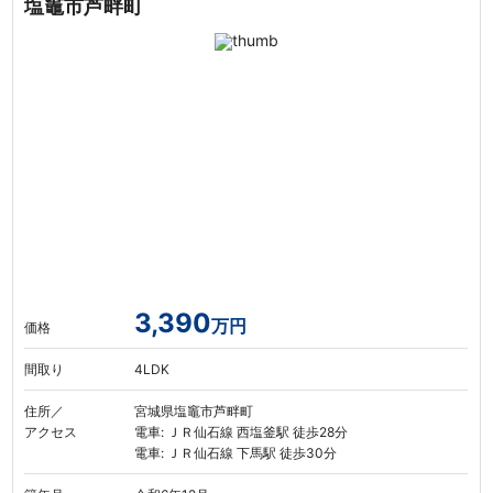
塩竈市芦畔町
3,390
万円
価格
間取り
4LDK
住所／
宮城県塩竈市芦畔町
アクセス
電車: ＪＲ仙石線 西塩釜駅 徒歩28分
電車: ＪＲ仙石線 下馬駅 徒歩30分