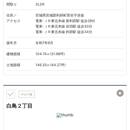
間取り
3LDK
住所／
宮城県宮城郡利府町菅谷字赤坂
アクセス
電車: ＪＲ東北本線 新利府駅 徒歩28分
電車: ＪＲ東北本線 岩切駅 徒歩30分
電車: ＪＲ東北本線 利府駅 徒歩34分
築年月
令和7年8月
建物面積
104.74㎡(31.68坪)
土地面積
146.35㎡(44.27坪)
★
中古戸建
白鳥２丁目