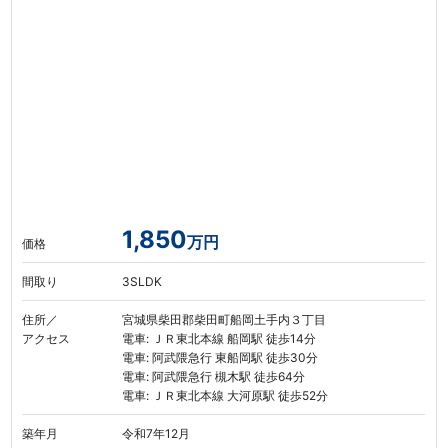
1,850
万円
価格
間取り
3SLDK
住所／
宮城県柴田郡柴田町船岡土手内３丁目
アクセス
電車: ＪＲ東北本線 船岡駅 徒歩14分
電車: 阿武隈急行 東船岡駅 徒歩30分
電車: 阿武隈急行 槻木駅 徒歩64分
電車: ＪＲ東北本線 大河原駅 徒歩52分
築年月
令和7年12月