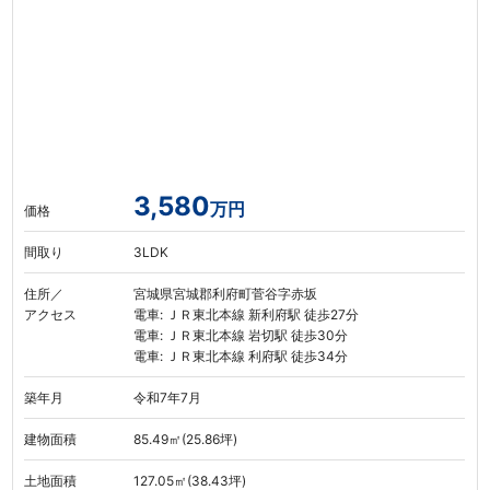
3,580
万円
価格
間取り
3LDK
住所／
宮城県宮城郡利府町菅谷字赤坂
アクセス
電車: ＪＲ東北本線 新利府駅 徒歩27分
電車: ＪＲ東北本線 岩切駅 徒歩30分
電車: ＪＲ東北本線 利府駅 徒歩34分
築年月
令和7年7月
建物面積
85.49㎡(25.86坪)
土地面積
127.05㎡(38.43坪)