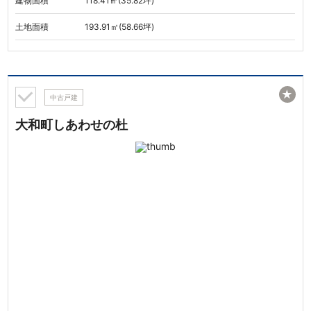
建物面積
118.41㎡(35.82坪)
土地面積
193.91㎡(58.66坪)
★
中古戸建
大和町しあわせの杜