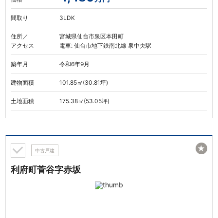
間取り
3LDK
住所／
宮城県仙台市泉区本田町
アクセス
電車: 仙台市地下鉄南北線 泉中央駅
築年月
令和6年9月
建物面積
101.85㎡(30.81坪)
土地面積
175.38㎡(53.05坪)
★
中古戸建
利府町菅谷字赤坂