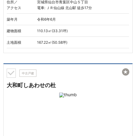
住所／
宮城県仙台市青葉区中山５丁目
アクセス
電車: ＪＲ仙山線 北山駅 徒歩17分
築年月
令和6年6月
建物面積
110.13㎡(33.31坪)
土地面積
167.22㎡(50.58坪)
★
中古戸建
大和町しあわせの杜