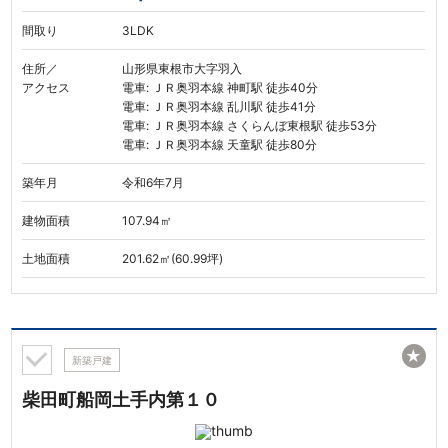
間取り
3LDK
住所／
山形県東根市大字羽入
アクセス
電車: ＪＲ奥羽本線 神町駅 徒歩40分
電車: ＪＲ奥羽本線 乱川駅 徒歩41分
電車: ＪＲ奥羽本線 さくらんぼ東根駅 徒歩53分
電車: ＪＲ奥羽本線 天童駅 徒歩80分
築年月
令和6年7月
建物面積
107.94㎡
土地面積
201.62㎡(60.99坪)
★
新築戸建
柴田町船岡土手内第１０