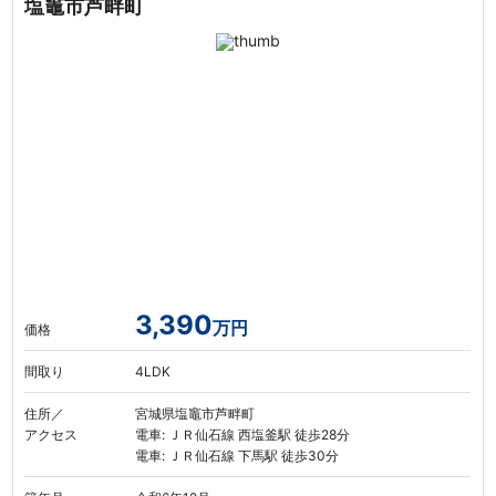
塩竈市芦畔町
3,390
万円
価格
間取り
4LDK
住所／
宮城県塩竈市芦畔町
アクセス
電車: ＪＲ仙石線 西塩釜駅 徒歩28分
電車: ＪＲ仙石線 下馬駅 徒歩30分