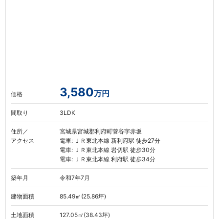
3,580
万円
価格
間取り
3LDK
住所／
宮城県宮城郡利府町菅谷字赤坂
アクセス
電車: ＪＲ東北本線 新利府駅 徒歩27分
電車: ＪＲ東北本線 岩切駅 徒歩30分
電車: ＪＲ東北本線 利府駅 徒歩34分
築年月
令和7年7月
建物面積
85.49㎡(25.86坪)
土地面積
127.05㎡(38.43坪)