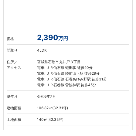
2,390
万円
価格
間取り
4LDK
住所／
宮城県石巻市丸井戸３丁目
アクセス
電車: ＪＲ仙石線 蛇田駅 徒歩20分
電車: ＪＲ仙石線 陸前山下駅 徒歩29分
電車: ＪＲ仙石線 石巻あゆみ野駅 徒歩31分
電車: ＪＲ石巻線 曽波神駅 徒歩45分
築年月
令和6年7月
建物面積
106.82㎡(32.31坪)
土地面積
140㎡(42.35坪)