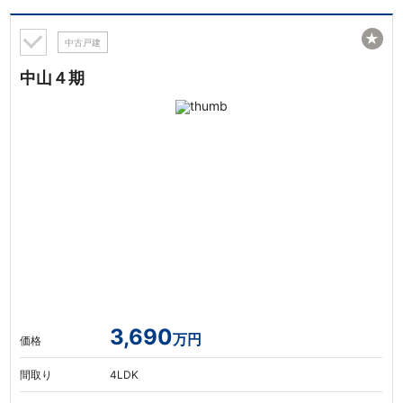
★
中古戸建
中山４期
3,690
万円
価格
間取り
4LDK