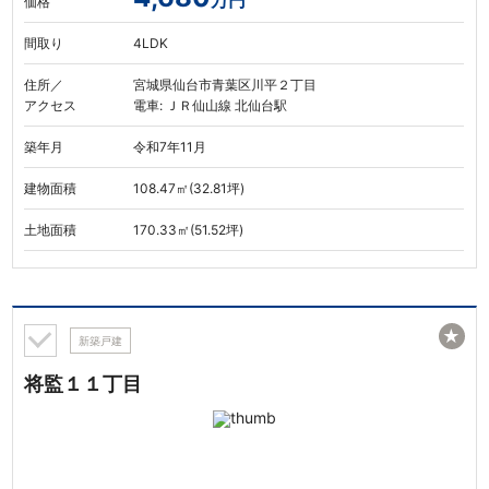
万円
価格
間取り
4LDK
住所／
宮城県仙台市青葉区川平２丁目
アクセス
電車: ＪＲ仙山線 北仙台駅
築年月
令和7年11月
建物面積
108.47㎡(32.81坪)
土地面積
170.33㎡(51.52坪)
★
新築戸建
将監１１丁目