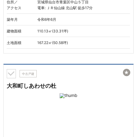
住所／
宮城県仙台市青葉区中山５丁目
アクセス
電車: ＪＲ仙山線 北山駅 徒歩17分
築年月
令和6年6月
建物面積
110.13㎡(33.31坪)
土地面積
167.22㎡(50.58坪)
★
中古戸建
大和町しあわせの杜