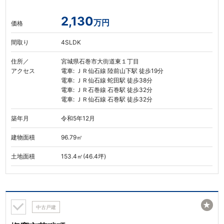
2,130
万円
価格
間取り
4SLDK
住所／
宮城県石巻市大街道東１丁目
アクセス
電車: ＪＲ仙石線 陸前山下駅 徒歩19分
電車: ＪＲ仙石線 蛇田駅 徒歩38分
電車: ＪＲ石巻線 石巻駅 徒歩32分
電車: ＪＲ仙石線 石巻駅 徒歩32分
築年月
令和5年12月
建物面積
96.79㎡
土地面積
153.4㎡(46.4坪)
★
中古戸建