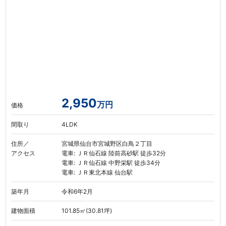
2,950
万円
価格
間取り
4LDK
住所／
宮城県仙台市宮城野区白鳥２丁目
アクセス
電車: ＪＲ仙石線 陸前高砂駅 徒歩32分
電車: ＪＲ仙石線 中野栄駅 徒歩34分
電車: ＪＲ東北本線 仙台駅
築年月
令和6年2月
建物面積
101.85㎡(30.81坪)