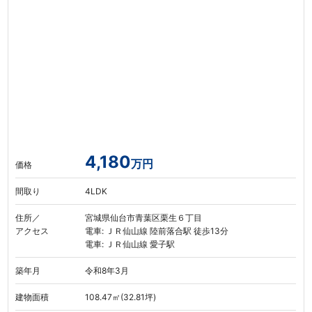
4,180
万円
価格
間取り
4LDK
住所／
宮城県仙台市青葉区栗生６丁目
アクセス
電車: ＪＲ仙山線 陸前落合駅 徒歩13分
電車: ＪＲ仙山線 愛子駅
築年月
令和8年3月
建物面積
108.47㎡(32.81坪)