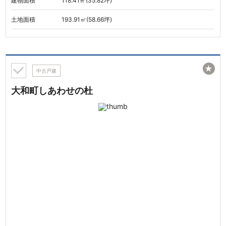
建物面積
118.41㎡(35.82坪)
土地面積
193.91㎡(58.66坪)
★
中古戸建
大和町しあわせの杜