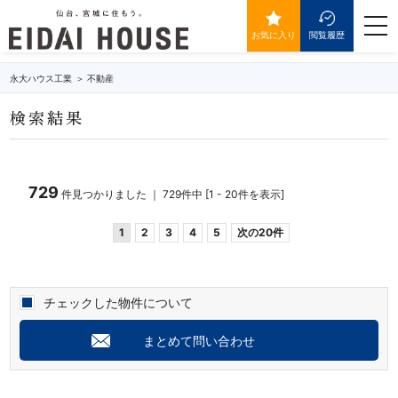
築年数3年以内の物件一覧
togg
navi
お気に入り
閲覧履歴
永大ハウス工業
不動産
検索結果
729
件見つかりました ｜ 729件中 [1 - 20件を表示]
1
2
3
4
5
次の20件
チェックした物件について
まとめて問い合わせ