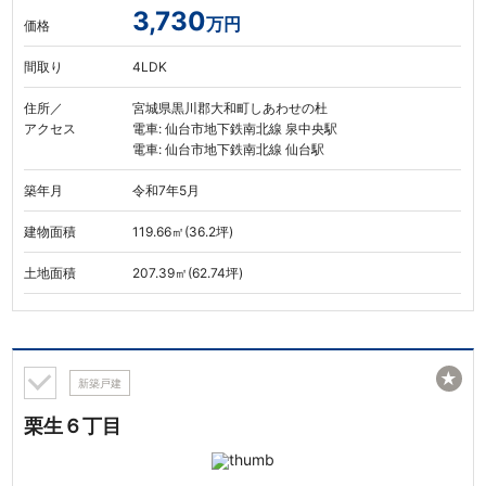
3,730
万円
価格
間取り
4LDK
住所／
宮城県黒川郡大和町しあわせの杜
アクセス
電車: 仙台市地下鉄南北線 泉中央駅
電車: 仙台市地下鉄南北線 仙台駅
築年月
令和7年5月
建物面積
119.66㎡(36.2坪)
土地面積
207.39㎡(62.74坪)
★
新築戸建
栗生６丁目