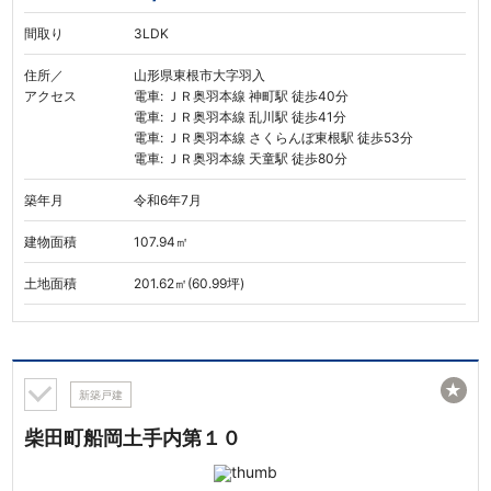
間取り
3LDK
住所／
山形県東根市大字羽入
アクセス
電車: ＪＲ奥羽本線 神町駅 徒歩40分
電車: ＪＲ奥羽本線 乱川駅 徒歩41分
電車: ＪＲ奥羽本線 さくらんぼ東根駅 徒歩53分
電車: ＪＲ奥羽本線 天童駅 徒歩80分
築年月
令和6年7月
建物面積
107.94㎡
土地面積
201.62㎡(60.99坪)
★
新築戸建
柴田町船岡土手内第１０