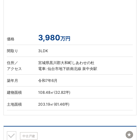
3,980
万円
価格
間取り
3LDK
住所／
宮城県黒川郡大和町しあわせの杜
アクセス
電車: 仙台市地下鉄南北線 泉中央駅
築年月
令和7年6月
建物面積
108.48㎡(32.82坪)
土地面積
203.19㎡(61.46坪)
★
中古戸建