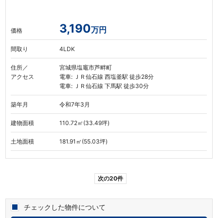
3,190
万円
価格
間取り
4LDK
住所／
宮城県塩竈市芦畔町
アクセス
電車: ＪＲ仙石線 西塩釜駅 徒歩28分
電車: ＪＲ仙石線 下馬駅 徒歩30分
築年月
令和7年3月
建物面積
110.72㎡(33.49坪)
土地面積
181.91㎡(55.03坪)
次の20件
チェックした物件について