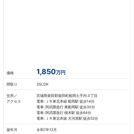
1,850
万円
価格
間取り
3SLDK
住所／
宮城県柴田郡柴田町船岡土手内３丁目
アクセス
電車: ＪＲ東北本線 船岡駅 徒歩14分
電車: 阿武隈急行 東船岡駅 徒歩30分
電車: 阿武隈急行 槻木駅 徒歩64分
電車: ＪＲ東北本線 大河原駅 徒歩52分
築年月
令和7年12月