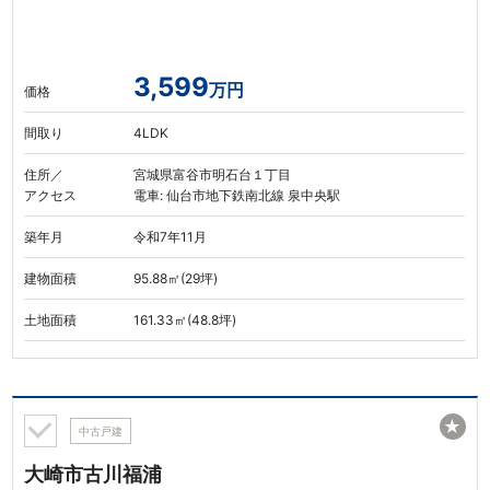
3,599
万円
価格
間取り
4LDK
住所／
宮城県富谷市明石台１丁目
アクセス
電車: 仙台市地下鉄南北線 泉中央駅
築年月
令和7年11月
建物面積
95.88㎡(29坪)
土地面積
161.33㎡(48.8坪)
★
中古戸建
大崎市古川福浦