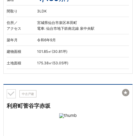
間取り
3LDK
住所／
宮城県仙台市泉区本田町
アクセス
電車: 仙台市地下鉄南北線 泉中央駅
築年月
令和6年9月
建物面積
101.85㎡(30.81坪)
土地面積
175.38㎡(53.05坪)
★
中古戸建
利府町菅谷字赤坂