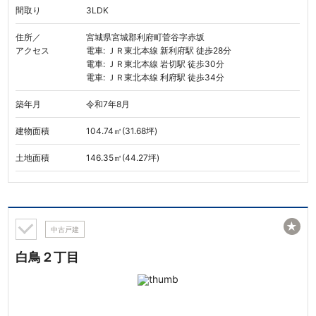
間取り
3LDK
住所／
宮城県宮城郡利府町菅谷字赤坂
アクセス
電車: ＪＲ東北本線 新利府駅 徒歩28分
電車: ＪＲ東北本線 岩切駅 徒歩30分
電車: ＪＲ東北本線 利府駅 徒歩34分
築年月
令和7年8月
建物面積
104.74㎡(31.68坪)
土地面積
146.35㎡(44.27坪)
★
中古戸建
白鳥２丁目