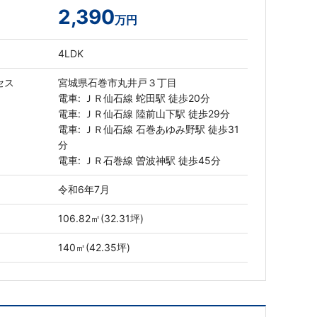
2,390
万円
4LDK
セス
宮城県石巻市丸井戸３丁目
電車: ＪＲ仙石線 蛇田駅 徒歩20分
電車: ＪＲ仙石線 陸前山下駅 徒歩29分
電車: ＪＲ仙石線 石巻あゆみ野駅 徒歩31
分
電車: ＪＲ石巻線 曽波神駅 徒歩45分
令和6年7月
106.82㎡(32.31坪)
140㎡(42.35坪)