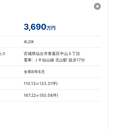
★
3,690
万円
4LDK
セス
宮城県仙台市青葉区中山５丁目
電車: ＪＲ仙山線 北山駅 徒歩17分
令和6年6月
110.13㎡(33.31坪)
167.22㎡(50.58坪)