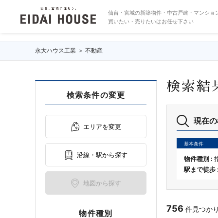
築年数5年以内の物件一覧
仙台・宮城の新築物件・中古戸建・マンショ
買いたい・売りたいはお任せ下さい
永大ハウス工業
不動産
検索結
検索条件の変更
現在の
エリアを変更
基本条件
沿線・駅から探す
物件種別 :
駅まで徒歩 
地図から探す
756
件見つかりま
物件種別