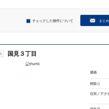
チェックした物件について
まと
国見３丁目
建
価格
間取り
住所／
アク
築年月