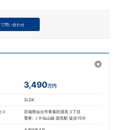
めて問い合わせ
★
3,490
万円
3LDK
セス
宮城県仙台市青葉区国見３丁目
電車: ＪＲ仙山線 国見駅 徒歩15分
令和8年4月