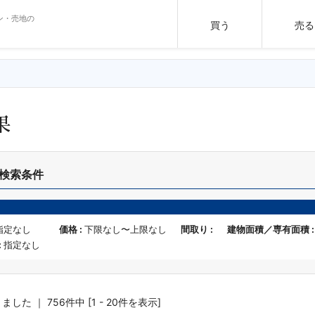
ン・売地の
買う
売る
果
検索条件
指定なし
価格 :
下限なし〜上限なし
間取り :
建物面積／専有面積 
:
指定なし
した ｜ 756件中 [1 - 20件を表示]