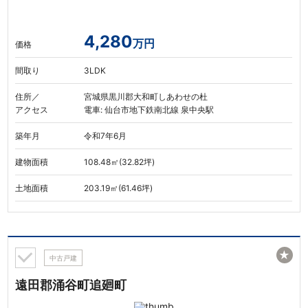
4,280
万円
価格
間取り
3LDK
住所／
宮城県黒川郡大和町しあわせの杜
アクセス
電車: 仙台市地下鉄南北線 泉中央駅
築年月
令和7年6月
建物面積
108.48㎡(32.82坪)
土地面積
203.19㎡(61.46坪)
★
中古戸建
遠田郡涌谷町追廻町