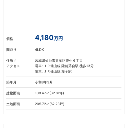
4,180
万円
価格
間取り
4LDK
住所／
宮城県仙台市青葉区栗生６丁目
アクセス
電車: ＪＲ仙山線 陸前落合駅 徒歩13分
電車: ＪＲ仙山線 愛子駅
築年月
令和8年3月
建物面積
108.47㎡(32.81坪)
土地面積
205.72㎡(62.23坪)