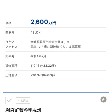
2,600
万円
価格
間取り
4SLDK
住所／
宮城県栗原市築館伊豆３丁目
アクセス
電車: ＪＲ東北新幹線 くりこま高原駅
築年月
令和4年2月
建物面積
110.16㎡(33.32坪)
土地面積
230.3㎡(69.67坪)
★
中古戸建
利府町菅谷字赤坂