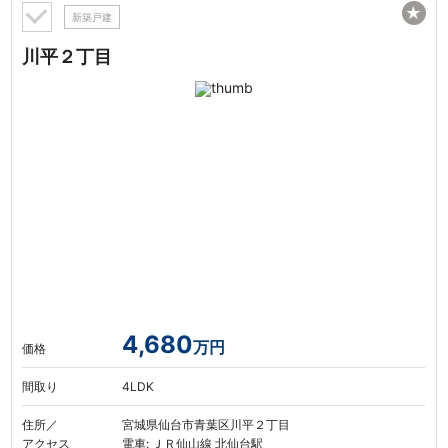
★
新築戸建
川平２丁目
4,680
万円
価格
間取り
4LDK
住所／
宮城県仙台市青葉区川平２丁目
アクセス
電車: ＪＲ仙山線 北仙台駅