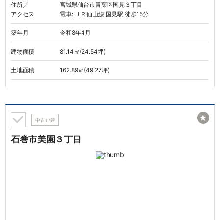
住所／
宮城県仙台市青葉区国見３丁目
アクセス
電車: ＪＲ仙山線 国見駅 徒歩15分
築年月
令和8年4月
建物面積
81.14㎡(24.54坪)
土地面積
162.89㎡(49.27坪)
★
中古戸建
石巻市美園３丁目