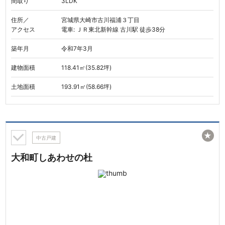
間取り
3LDK
住所／
宮城県大崎市古川福浦３丁目
アクセス
電車: ＪＲ東北新幹線 古川駅 徒歩38分
築年月
令和7年3月
建物面積
118.41㎡(35.82坪)
土地面積
193.91㎡(58.66坪)
★
中古戸建
大和町しあわせの杜