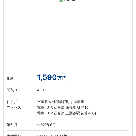
1,590
万円
価格
間取り
4LDK
住所／
宮城県遠田郡涌谷町字追廻町
アクセス
電車: ＪＲ石巻線 涌谷駅 徒歩10分
電車: ＪＲ石巻線 上涌谷駅 徒歩40分
築年月
令和6年9月