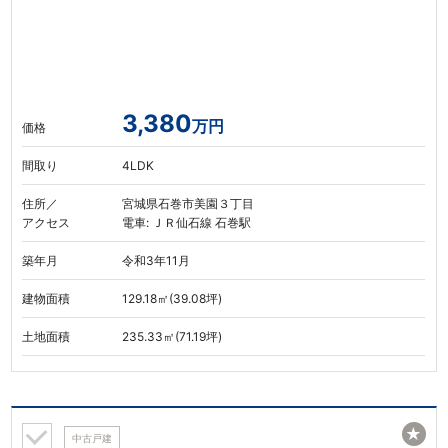
3,380
万円
価格
間取り
4LDK
住所／
宮城県石巻市美園３丁目
アクセス
電車: ＪＲ仙石線 石巻駅
築年月
令和3年11月
建物面積
129.18㎡(39.08坪)
土地面積
235.33㎡(71.19坪)
★
中古戸建