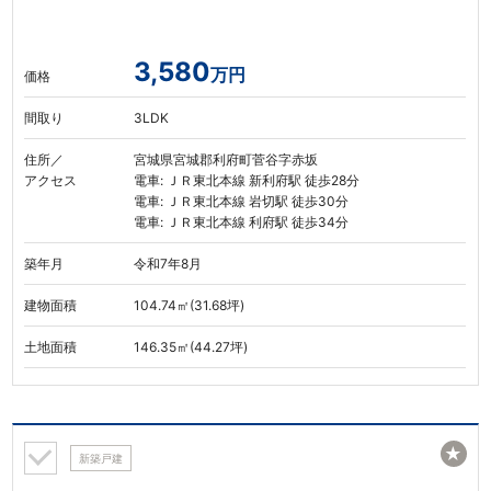
3,580
万円
価格
間取り
3LDK
住所／
宮城県宮城郡利府町菅谷字赤坂
アクセス
電車: ＪＲ東北本線 新利府駅 徒歩28分
電車: ＪＲ東北本線 岩切駅 徒歩30分
電車: ＪＲ東北本線 利府駅 徒歩34分
築年月
令和7年8月
建物面積
104.74㎡(31.68坪)
土地面積
146.35㎡(44.27坪)
★
新築戸建