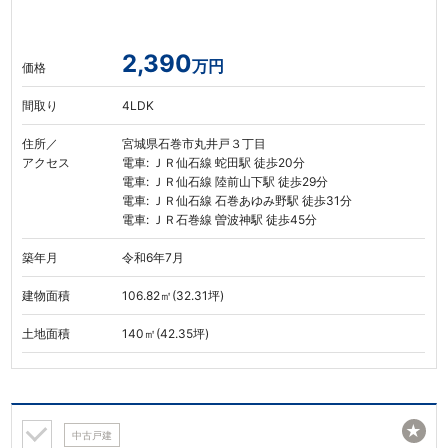
2,390
万円
価格
間取り
4LDK
住所／
宮城県石巻市丸井戸３丁目
アクセス
電車: ＪＲ仙石線 蛇田駅 徒歩20分
電車: ＪＲ仙石線 陸前山下駅 徒歩29分
電車: ＪＲ仙石線 石巻あゆみ野駅 徒歩31分
電車: ＪＲ石巻線 曽波神駅 徒歩45分
築年月
令和6年7月
建物面積
106.82㎡(32.31坪)
土地面積
140㎡(42.35坪)
★
中古戸建