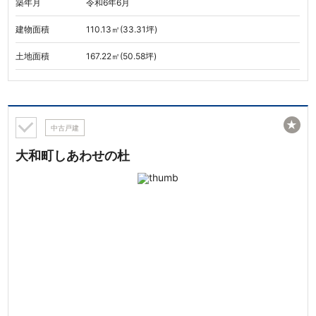
築年月
令和6年6月
建物面積
110.13㎡(33.31坪)
土地面積
167.22㎡(50.58坪)
★
中古戸建
大和町しあわせの杜