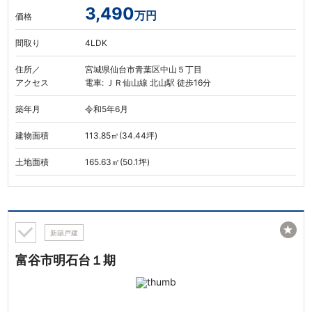
3,490
万円
価格
間取り
4LDK
住所／
宮城県仙台市青葉区中山５丁目
アクセス
電車: ＪＲ仙山線 北山駅 徒歩16分
築年月
令和5年6月
建物面積
113.85㎡(34.44坪)
土地面積
165.63㎡(50.1坪)
★
新築戸建
富谷市明石台１期