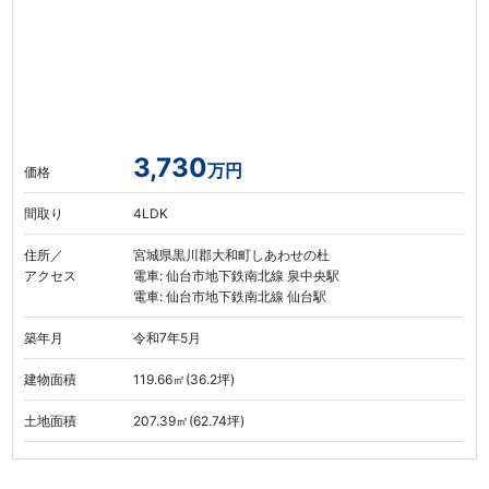
3,730
万円
価格
間取り
4LDK
住所／
宮城県黒川郡大和町しあわせの杜
アクセス
電車: 仙台市地下鉄南北線 泉中央駅
電車: 仙台市地下鉄南北線 仙台駅
築年月
令和7年5月
建物面積
119.66㎡(36.2坪)
土地面積
207.39㎡(62.74坪)