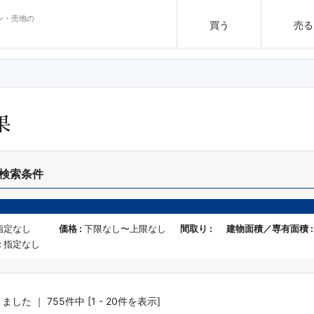
ン・売地の
買う
売る
果
検索条件
指定なし
価格 :
下限なし〜上限なし
間取り :
建物面積／専有面積 
:
指定なし
した ｜ 755件中 [1 - 20件を表示]