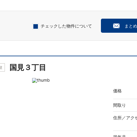
チェックした物件について
まと
国見３丁目
建
価格
間取り
住所／
アク
築年月