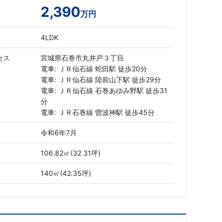
2,390
万円
4LDK
セス
宮城県石巻市丸井戸３丁目
電車: ＪＲ仙石線 蛇田駅 徒歩20分
電車: ＪＲ仙石線 陸前山下駅 徒歩29分
電車: ＪＲ仙石線 石巻あゆみ野駅 徒歩31
分
電車: ＪＲ石巻線 曽波神駅 徒歩45分
令和6年7月
106.82㎡(32.31坪)
140㎡(42.35坪)