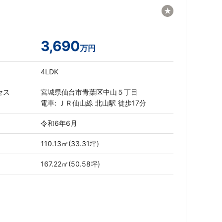
★
3,690
万円
4LDK
セス
宮城県仙台市青葉区中山５丁目
電車: ＪＲ仙山線 北山駅 徒歩17分
令和6年6月
110.13㎡(33.31坪)
167.22㎡(50.58坪)