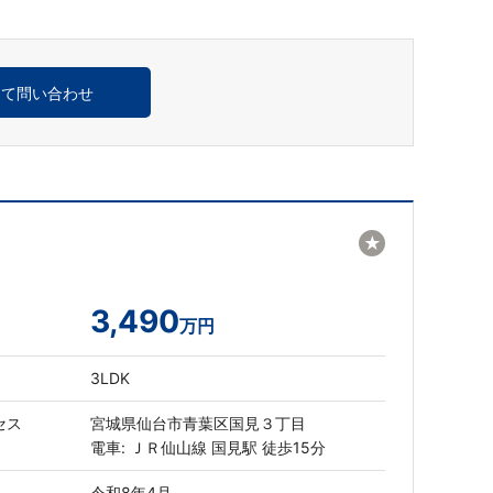
めて問い合わせ
★
3,490
万円
3LDK
セス
宮城県仙台市青葉区国見３丁目
電車: ＪＲ仙山線 国見駅 徒歩15分
令和8年4月