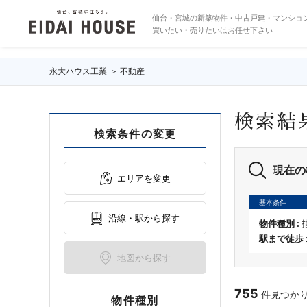
築年数5年以内の物件一覧
仙台・宮城の新築物件・中古戸建・マンショ
買いたい・売りたいはお任せ下さい
永大ハウス工業
不動産
検索結
検索条件の変更
現在の
エリアを変更
基本条件
沿線・駅から探す
物件種別 :
駅まで徒歩 
地図から探す
755
件見つかりま
物件種別