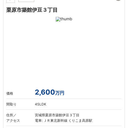
栗原市築館伊豆３丁目
2,600
万円
価格
間取り
4SLDK
住所／
宮城県栗原市築館伊豆３丁目
アクセス
電車: ＪＲ東北新幹線 くりこま高原駅