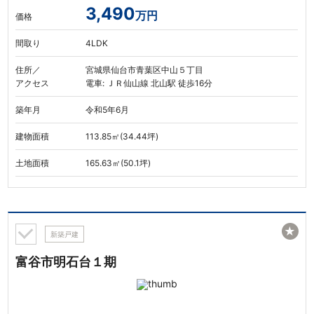
3,490
万円
価格
間取り
4LDK
住所／
宮城県仙台市青葉区中山５丁目
アクセス
電車: ＪＲ仙山線 北山駅 徒歩16分
築年月
令和5年6月
建物面積
113.85㎡(34.44坪)
土地面積
165.63㎡(50.1坪)
★
新築戸建
富谷市明石台１期