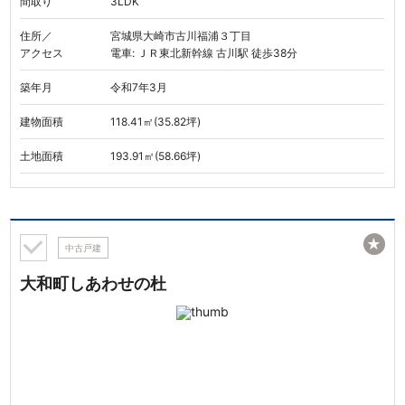
間取り
3LDK
住所／
宮城県大崎市古川福浦３丁目
アクセス
電車: ＪＲ東北新幹線 古川駅 徒歩38分
築年月
令和7年3月
建物面積
118.41㎡(35.82坪)
土地面積
193.91㎡(58.66坪)
★
中古戸建
大和町しあわせの杜