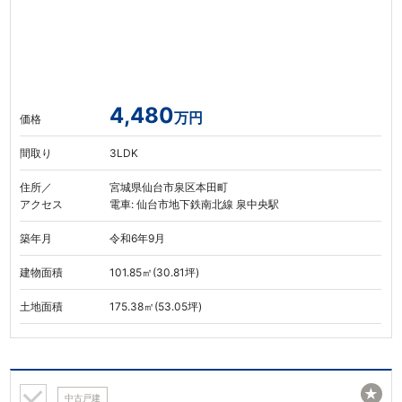
4,480
万円
価格
間取り
3LDK
住所／
宮城県仙台市泉区本田町
アクセス
電車: 仙台市地下鉄南北線 泉中央駅
築年月
令和6年9月
建物面積
101.85㎡(30.81坪)
土地面積
175.38㎡(53.05坪)
★
中古戸建