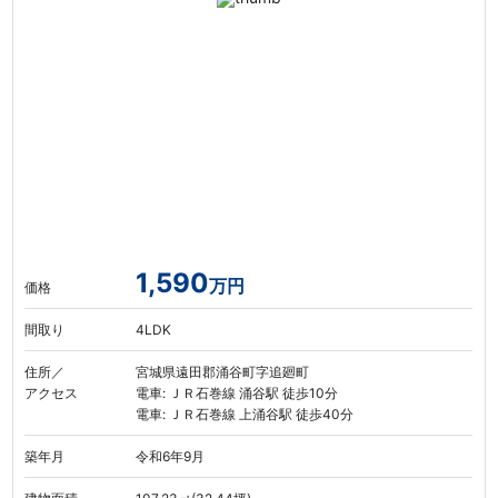
1,590
万円
価格
間取り
4LDK
住所／
宮城県遠田郡涌谷町字追廻町
アクセス
電車: ＪＲ石巻線 涌谷駅 徒歩10分
電車: ＪＲ石巻線 上涌谷駅 徒歩40分
築年月
令和6年9月