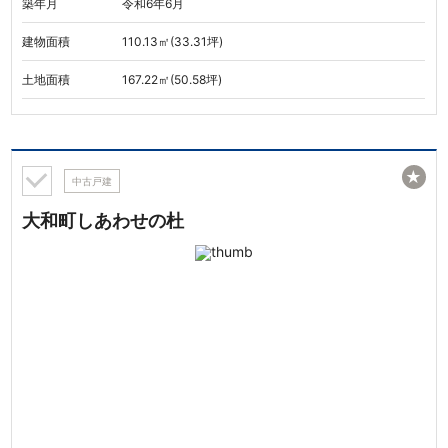
築年月
令和6年6月
建物面積
110.13㎡(33.31坪)
土地面積
167.22㎡(50.58坪)
★
中古戸建
大和町しあわせの杜