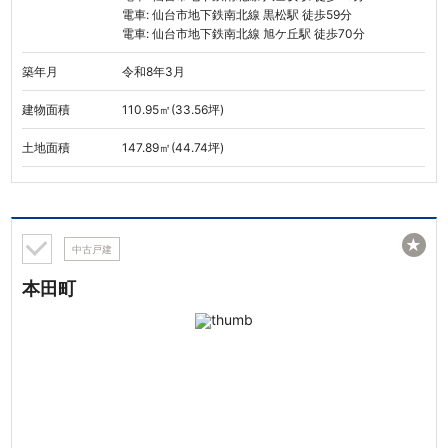
電車: 仙台市地下鉄南北線 黒松駅 徒歩59分
電車: 仙台市地下鉄南北線 旭ケ丘駅 徒歩70分
築年月
令和8年3月
建物面積
110.95㎡(33.56坪)
土地面積
147.89㎡(44.74坪)
★
中古戸建
本田町