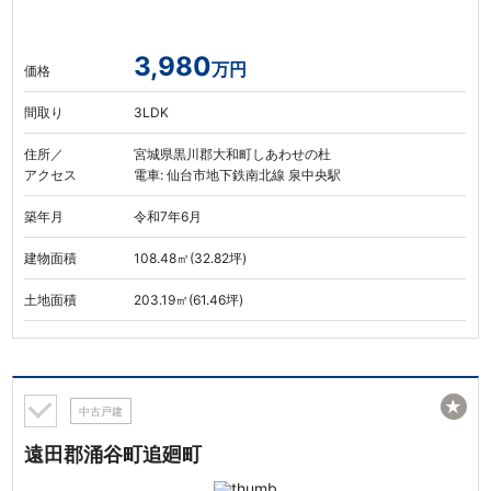
3,980
万円
価格
間取り
3LDK
住所／
宮城県黒川郡大和町しあわせの杜
アクセス
電車: 仙台市地下鉄南北線 泉中央駅
築年月
令和7年6月
建物面積
108.48㎡(32.82坪)
土地面積
203.19㎡(61.46坪)
★
中古戸建
遠田郡涌谷町追廻町