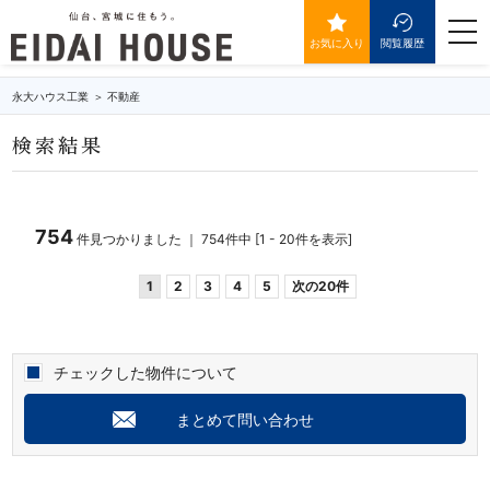
築年数5年以内の物件一覧
togg
navi
お気に入り
閲覧履歴
永大ハウス工業
不動産
検索結果
754
件見つかりました ｜ 754件中 [1 - 20件を表示]
1
2
3
4
5
次の20件
チェックした物件について
まとめて問い合わせ