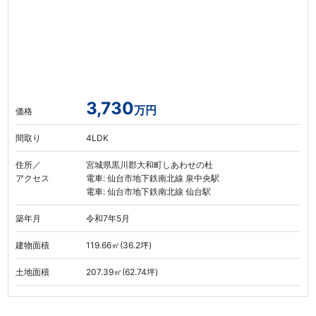
3,730
万円
価格
間取り
4LDK
住所／
宮城県黒川郡大和町しあわせの杜
アクセス
電車: 仙台市地下鉄南北線 泉中央駅
電車: 仙台市地下鉄南北線 仙台駅
築年月
令和7年5月
建物面積
119.66㎡(36.2坪)
土地面積
207.39㎡(62.74坪)