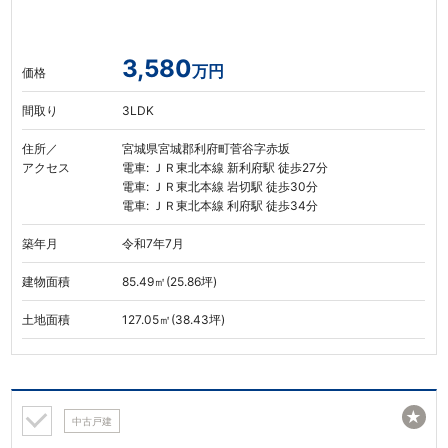
3,580
万円
価格
間取り
3LDK
住所／
宮城県宮城郡利府町菅谷字赤坂
アクセス
電車: ＪＲ東北本線 新利府駅 徒歩27分
電車: ＪＲ東北本線 岩切駅 徒歩30分
電車: ＪＲ東北本線 利府駅 徒歩34分
築年月
令和7年7月
建物面積
85.49㎡(25.86坪)
土地面積
127.05㎡(38.43坪)
★
中古戸建