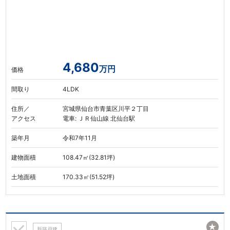
4,680
万円
価格
間取り
4LDK
住所／
宮城県仙台市青葉区川平２丁目
アクセス
電車: ＪＲ仙山線 北仙台駅
築年月
令和7年11月
建物面積
108.47㎡(32.81坪)
土地面積
170.33㎡(51.52坪)
★
新築戸建