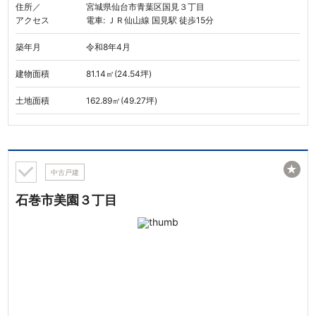
住所／
宮城県仙台市青葉区国見３丁目
アクセス
電車: ＪＲ仙山線 国見駅 徒歩15分
築年月
令和8年4月
建物面積
81.14㎡(24.54坪)
土地面積
162.89㎡(49.27坪)
★
中古戸建
石巻市美園３丁目