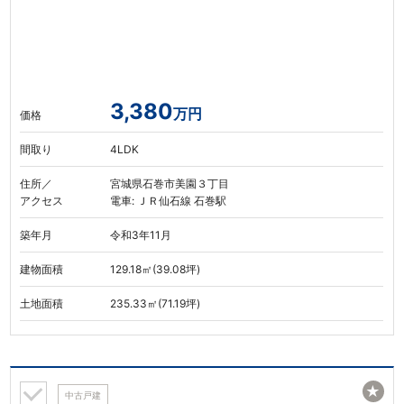
3,380
万円
価格
間取り
4LDK
住所／
宮城県石巻市美園３丁目
アクセス
電車: ＪＲ仙石線 石巻駅
築年月
令和3年11月
建物面積
129.18㎡(39.08坪)
土地面積
235.33㎡(71.19坪)
★
中古戸建