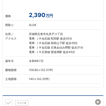
2,390
万円
価格
間取り
4LDK
住所／
宮城県石巻市丸井戸３丁目
アクセス
電車: ＪＲ仙石線 蛇田駅 徒歩20分
電車: ＪＲ仙石線 陸前山下駅 徒歩29分
電車: ＪＲ仙石線 石巻あゆみ野駅 徒歩31分
電車: ＪＲ石巻線 曽波神駅 徒歩45分
築年月
令和6年7月
建物面積
106.82㎡(32.31坪)
土地面積
140㎡(42.35坪)
★
中古戸建