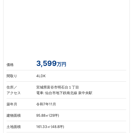
3,599
万円
価格
間取り
4LDK
住所／
宮城県富谷市明石台１丁目
アクセス
電車: 仙台市地下鉄南北線 泉中央駅
築年月
令和7年11月
建物面積
95.88㎡(29坪)
土地面積
161.33㎡(48.8坪)