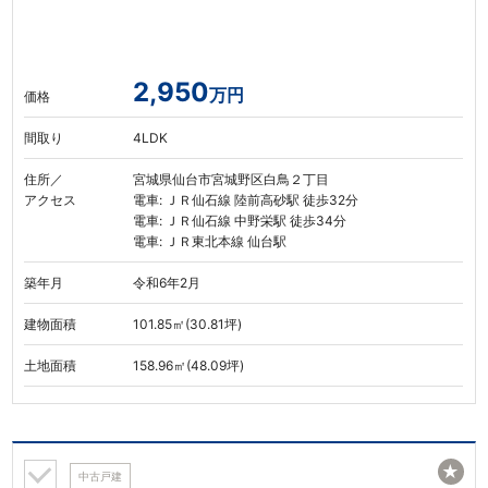
2,950
万円
価格
間取り
4LDK
住所／
宮城県仙台市宮城野区白鳥２丁目
アクセス
電車: ＪＲ仙石線 陸前高砂駅 徒歩32分
電車: ＪＲ仙石線 中野栄駅 徒歩34分
電車: ＪＲ東北本線 仙台駅
築年月
令和6年2月
建物面積
101.85㎡(30.81坪)
土地面積
158.96㎡(48.09坪)
★
中古戸建