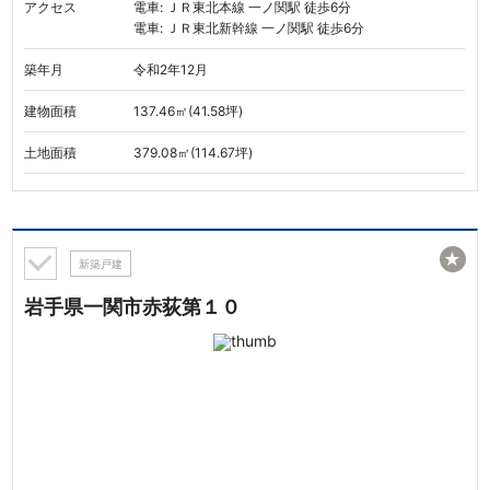
アクセス
電車: ＪＲ東北本線 一ノ関駅 徒歩6分
電車: ＪＲ東北新幹線 一ノ関駅 徒歩6分
築年月
令和2年12月
建物面積
137.46㎡(41.58坪)
土地面積
379.08㎡(114.67坪)
★
新築戸建
岩手県一関市赤荻第１０