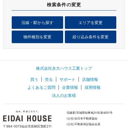
検索条件の変更
沿線・駅から探す
エリアを変更
物件種別を変更
絞り込み条件を変更
株式会社永大ハウス工業トップ
買う
|
売る
|
サポート
|
店舗情報
よくあるご質問
|
企業情報
|
採用情報
法人のお客様
宅建業/宮城県知事免許(6)第4831号
(公社)全日本不動産協会
(公社)不動産保証協会会員
〒984-0073仙台市若林区荒町211