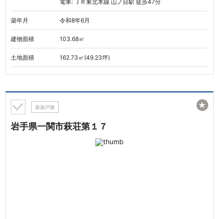
電車: ＪＲ東北本線 山ノ目駅 徒歩47分
築年月
令和8年6月
建物面積
103.68㎡
土地面積
162.73㎡(49.23坪)
★
新築戸建
岩手県一関市萩荘第１７