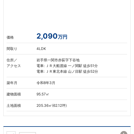
2,090
万円
価格
間取り
4LDK
住所／
岩手県一関市赤荻字下谷地
アクセス
電車: ＪＲ大船渡線 一ノ関駅 徒歩51分
電車: ＪＲ東北本線 山ノ目駅 徒歩52分
築年月
令和8年3月
建物面積
95.57㎡
土地面積
205.36㎡(62.12坪)