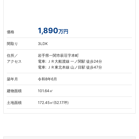
1,890
万円
価格
間取り
3LDK
住所／
岩手県一関市萩荘字本町
アクセス
電車: ＪＲ大船渡線 一ノ関駅 徒歩24分
電車: ＪＲ東北本線 山ノ目駅 徒歩47分
築年月
令和8年6月
建物面積
101.64㎡
土地面積
172.45㎡(52.17坪)