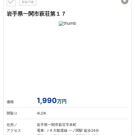
★
新築戸建
岩手県一関市萩荘第１７
1,990
万円
価格
間取り
4LDK
住所／
岩手県一関市萩荘字本町
アクセス
電車: ＪＲ大船渡線 一ノ関駅 徒歩24分