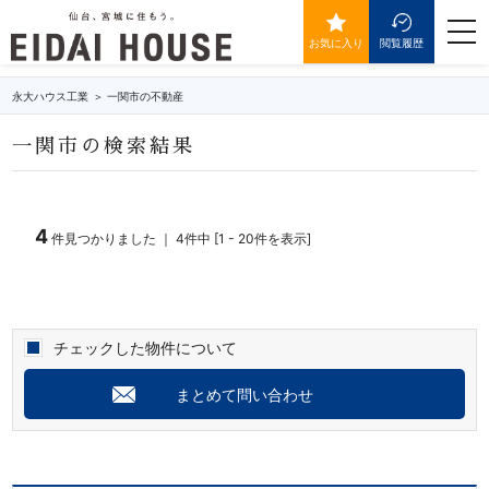
一関市の不動産・物件一覧
togg
navi
お気に入り
閲覧履歴
永大ハウス工業
一関市の不動産
一関市の検索結果
4
件見つかりました ｜ 4件中 [1 - 20件を表示]
チェックした物件について
まとめて問い合わせ