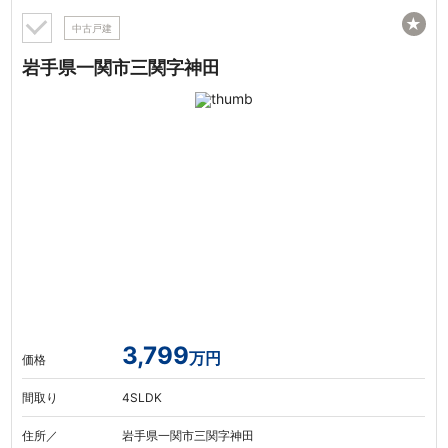
★
中古戸建
岩手県一関市三関字神田
3,799
万円
価格
間取り
4SLDK
住所／
岩手県一関市三関字神田