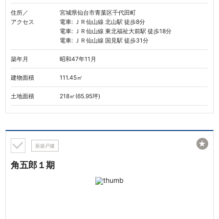
住所／
宮城県仙台市青葉区千代田町
アクセス
電車: ＪＲ仙山線 北山駅 徒歩8分
電車: ＪＲ仙山線 東北福祉大前駅 徒歩18分
電車: ＪＲ仙山線 国見駅 徒歩31分
築年月
昭和47年11月
建物面積
111.45㎡
土地面積
218㎡(65.95坪)
★
新築戸建
角五郎１期