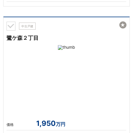
★
中古戸建
鷺ケ森２丁目
1,950
万円
価格