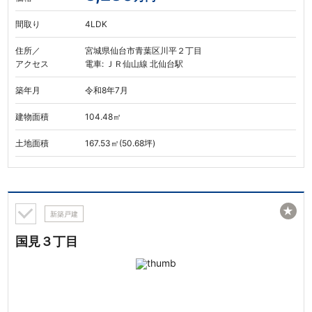
間取り
4LDK
住所／
宮城県仙台市青葉区川平２丁目
アクセス
電車: ＪＲ仙山線 北仙台駅
築年月
令和8年7月
建物面積
104.48㎡
土地面積
167.53㎡(50.68坪)
★
新築戸建
国見３丁目