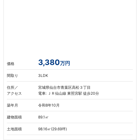
3,380
万円
価格
間取り
3LDK
住所／
宮城県仙台市青葉区高松３丁目
アクセス
電車: ＪＲ仙山線 東照宮駅 徒歩20分
築年月
令和8年10月
建物面積
89.1㎡
土地面積
98.16㎡(29.69坪)