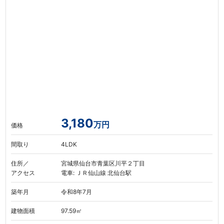
3,180
万円
価格
間取り
4LDK
住所／
宮城県仙台市青葉区川平２丁目
アクセス
電車: ＪＲ仙山線 北仙台駅
築年月
令和8年7月
建物面積
97.59㎡