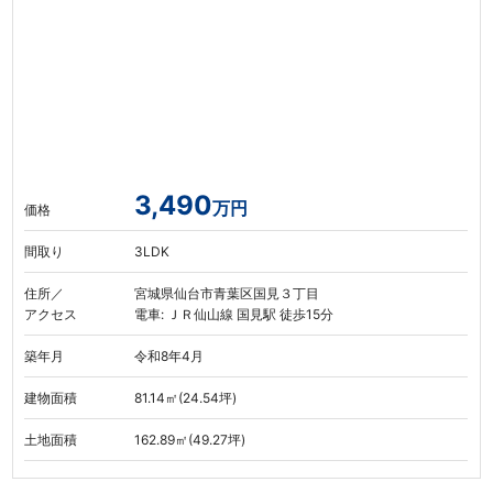
3,490
万円
価格
間取り
3LDK
住所／
宮城県仙台市青葉区国見３丁目
アクセス
電車: ＪＲ仙山線 国見駅 徒歩15分
築年月
令和8年4月
建物面積
81.14㎡(24.54坪)
土地面積
162.89㎡(49.27坪)