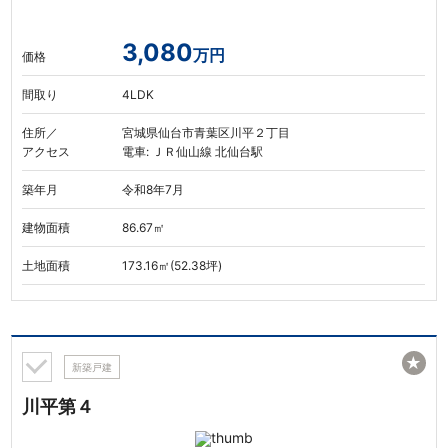
3,080
万円
価格
間取り
4LDK
住所／
宮城県仙台市青葉区川平２丁目
アクセス
電車: ＪＲ仙山線 北仙台駅
築年月
令和8年7月
建物面積
86.67㎡
土地面積
173.16㎡(52.38坪)
★
新築戸建
川平第４