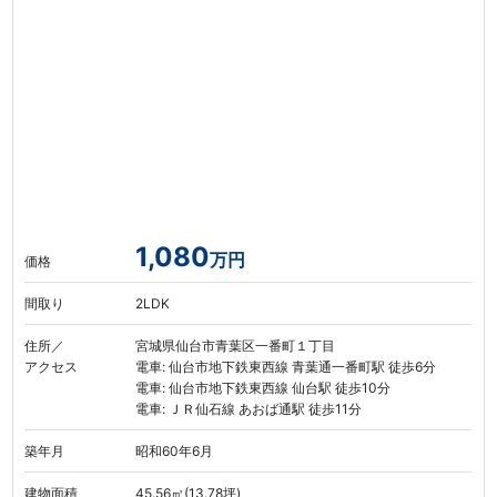
1,080
万円
価格
間取り
2LDK
住所／
宮城県仙台市青葉区一番町１丁目
アクセス
電車: 仙台市地下鉄東西線 青葉通一番町駅 徒歩6分
電車: 仙台市地下鉄東西線 仙台駅 徒歩10分
電車: ＪＲ仙石線 あおば通駅 徒歩11分
築年月
昭和60年6月
建物面積
45.56㎡(13.78坪)