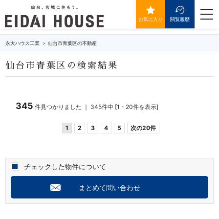
仙台市青葉区の不動産・物件一覧
togg
navi
お気に入り
閲覧履歴
永大ハウス工業
仙台市青葉区の不動産
仙台市青葉区の検索結果
345
件見つかりました ｜ 345件中 [1 - 20件を表示]
1
2
3
4
5
次の20件
チェックした物件について
まとめて問い合わせ