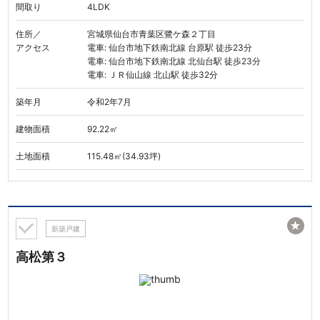
間取り
4LDK
住所／
宮城県仙台市青葉区鷺ケ森２丁目
アクセス
電車: 仙台市地下鉄南北線 台原駅 徒歩23分
電車: 仙台市地下鉄南北線 北仙台駅 徒歩23分
電車: ＪＲ仙山線 北山駅 徒歩32分
築年月
令和2年7月
建物面積
92.22㎡
土地面積
115.48㎡(34.93坪)
★
新築戸建
高松第３