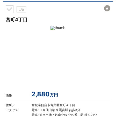
★
土地
宮町4丁目
2,880
万円
価格
住所／
宮城県仙台市青葉区宮町４丁目
アクセス
電車: ＪＲ仙山線 東照宮駅 徒歩3分
電車: 仙台市地下鉄南北線 北四番丁駅 徒歩21分