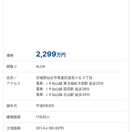
2,299
万円
価格
間取り
4LDK
住所／
宮城県仙台市青葉区国見ケ丘３丁目
アクセス
電車: ＪＲ仙山線 東北福祉大前駅 徒歩25分
電車: ＪＲ仙山線 国見駅 徒歩28分
電車: ＪＲ仙山線 北山駅 徒歩34分
築年月
平成5年8月
建物面積
119.62㎡
土地面積
201.4㎡(60.92坪)