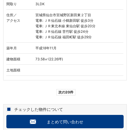
間取り
3LDK
住所／
宮城県仙台市宮城野区新田東２丁目
アクセス
電車: ＪＲ仙石線 小鶴新田駅 徒歩3分
電車: ＪＲ東北本線 東仙台駅 徒歩20分
電車: ＪＲ仙石線 苦竹駅 徒歩24分
電車: ＪＲ仙石線 福田町駅 徒歩29分
築年月
平成18年11月
建物面積
73.58㎡(22.26坪)
土地面積
次の20件
チェックした物件について
まとめて問い合わせ