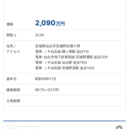
2,090
万円
価格
間取り
3LDK
住所／
宮城県仙台市宮城野区榴ケ岡
アクセス
電車: ＪＲ仙石線 榴ヶ岡駅 徒歩7分
電車: 仙台市地下鉄東西線 宮城野通駅 徒歩12分
電車: ＪＲ仙石線 仙台駅 徒歩15分
電車: ＪＲ仙石線 宮城野原駅 徒歩14分
築年月
昭和56年11月
建物面積
69.75㎡(21.1坪)
土地面積
★