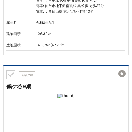
電車: ＪＲ東北本線 東仙台駅 徒歩30分
電車: 仙台市地下鉄南北線 黒松駅 徒歩37分
電車: ＪＲ仙山線 東照宮駅 徒歩40分
築年月
令和8年6月
建物面積
106.33㎡
土地面積
141.38㎡(42.77坪)
★
新築戸建
鶴ケ谷9期