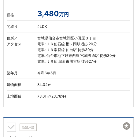
3,480
万円
価格
間取り
4LDK
住所／
宮城県仙台市宮城野区小田原３丁目
アクセス
電車: ＪＲ仙石線 榴ヶ岡駅 徒歩20分
電車: ＪＲ常磐線 仙台駅 徒歩30分
電車: 仙台市地下鉄東西線 宮城野通駅 徒歩30分
電車: ＪＲ仙山線 東照宮駅 徒歩27分
築年月
令和6年5月
建物面積
84.04㎡
土地面積
78.61㎡(23.78坪)
★
新築戸建