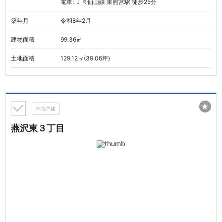
電車: ＪＲ仙山線 東照宮駅 徒歩25分
築年月
令和8年2月
建物面積
99.36㎡
土地面積
129.12㎡(39.06坪)
★
中古戸建
燕沢東３丁目