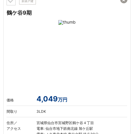
新築戸建
鶴ケ谷9期
4,049
万円
価格
間取り
3LDK
住所／
宮城県仙台市宮城野区鶴ケ谷４丁目
アクセス
電車: 仙台市地下鉄南北線 旭ケ丘駅