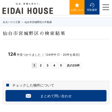
仙台市宮城野区の不動産・物件一覧
togg
navi
お気に入り
閲覧履歴
永大ハウス工業
仙台市宮城野区の不動産
仙台市宮城野区の検索結果
124
件見つかりました ｜ 124件中 [1 - 20件を表示]
1
2
3
4
5
次の20件
チェックした物件について
まとめて問い合わせ