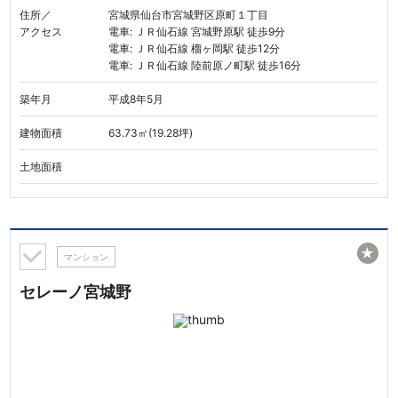
住所／
宮城県仙台市宮城野区原町１丁目
アクセス
電車: ＪＲ仙石線 宮城野原駅 徒歩9分
電車: ＪＲ仙石線 榴ヶ岡駅 徒歩12分
電車: ＪＲ仙石線 陸前原ノ町駅 徒歩16分
築年月
平成8年5月
建物面積
63.73㎡(19.28坪)
土地面積
★
マンション
セレーノ宮城野