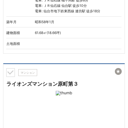
電車: ＪＲ仙石線 榴ヶ岡駅 徒歩8分
電車: ＪＲ仙石線 仙台駅 徒歩10分
電車: 仙台市地下鉄東西線 連坊駅 徒歩18分
築年月
昭和58年1月
建物面積
61.68㎡(18.66坪)
土地面積
★
マンション
ライオンズマンション原町第３