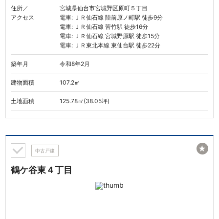
住所／
宮城県仙台市宮城野区原町５丁目
アクセス
電車: ＪＲ仙石線 陸前原ノ町駅 徒歩9分
電車: ＪＲ仙石線 苦竹駅 徒歩16分
電車: ＪＲ仙石線 宮城野原駅 徒歩15分
電車: ＪＲ東北本線 東仙台駅 徒歩22分
築年月
令和8年2月
建物面積
107.2㎡
土地面積
125.78㎡(38.05坪)
★
中古戸建
鶴ケ谷東４丁目