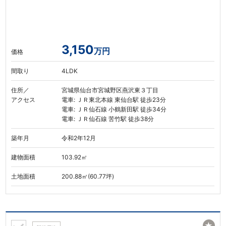
3,150
万円
価格
間取り
4LDK
住所／
宮城県仙台市宮城野区燕沢東３丁目
アクセス
電車: ＪＲ東北本線 東仙台駅 徒歩23分
電車: ＪＲ仙石線 小鶴新田駅 徒歩34分
電車: ＪＲ仙石線 苦竹駅 徒歩38分
築年月
令和2年12月
建物面積
103.92㎡
土地面積
200.88㎡(60.77坪)
★