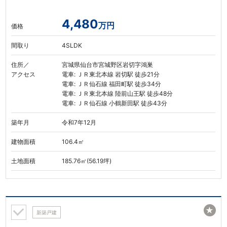
4,480
万円
価格
間取り
4SLDK
住所／
宮城県仙台市宮城野区岩切字鴻巣
アクセス
電車: ＪＲ東北本線 岩切駅 徒歩21分
電車: ＪＲ仙石線 福田町駅 徒歩34分
電車: ＪＲ東北本線 陸前山王駅 徒歩48分
電車: ＪＲ仙石線 小鶴新田駅 徒歩43分
築年月
令和7年12月
建物面積
106.4㎡
土地面積
185.76㎡(56.19坪)
★
新築戸建