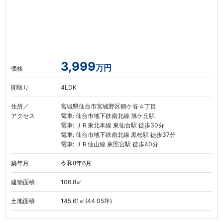
3,999
万円
価格
間取り
4LDK
住所／
宮城県仙台市宮城野区鶴ケ谷４丁目
アクセス
電車: 仙台市地下鉄南北線 旭ケ丘駅
電車: ＪＲ東北本線 東仙台駅 徒歩30分
電車: 仙台市地下鉄南北線 黒松駅 徒歩37分
電車: ＪＲ仙山線 東照宮駅 徒歩40分
築年月
令和8年6月
建物面積
106.8㎡
土地面積
145.61㎡(44.05坪)