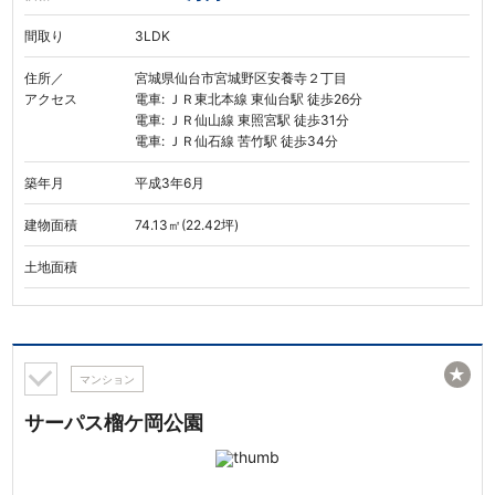
間取り
3LDK
住所／
宮城県仙台市宮城野区安養寺２丁目
アクセス
電車: ＪＲ東北本線 東仙台駅 徒歩26分
電車: ＪＲ仙山線 東照宮駅 徒歩31分
電車: ＪＲ仙石線 苦竹駅 徒歩34分
築年月
平成3年6月
建物面積
74.13㎡(22.42坪)
土地面積
★
マンション
サーパス榴ケ岡公園