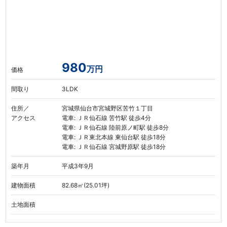
980
万円
価格
間取り
3LDK
住所／
宮城県仙台市宮城野区苦竹１丁目
アクセス
電車: ＪＲ仙石線 苦竹駅 徒歩4分
電車: ＪＲ仙石線 陸前原ノ町駅 徒歩8分
電車: ＪＲ東北本線 東仙台駅 徒歩18分
電車: ＪＲ仙石線 宮城野原駅 徒歩18分
築年月
平成3年9月
建物面積
82.68㎡(25.01坪)
土地面積