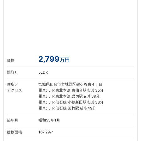
2,799
万円
価格
間取り
5LDK
住所／
宮城県仙台市宮城野区鶴ケ谷東４丁目
アクセス
電車: ＪＲ東北本線 東仙台駅 徒歩35分
電車: ＪＲ東北本線 岩切駅 徒歩39分
電車: ＪＲ仙石線 小鶴新田駅 徒歩38分
電車: ＪＲ仙石線 苦竹駅 徒歩49分
築年月
昭和53年1月
建物面積
167.29㎡