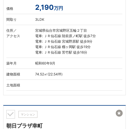
2,190
万円
価格
間取り
3LDK
住所／
宮城県仙台市宮城野区五輪２丁目
アクセス
電車: ＪＲ仙石線 陸前原ノ町駅 徒歩7分
電車: ＪＲ仙石線 宮城野原駅 徒歩9分
電車: ＪＲ仙石線 榴ヶ岡駅 徒歩19分
電車: ＪＲ仙石線 苦竹駅 徒歩16分
築年月
昭和60年9月
建物面積
74.52㎡(22.54坪)
土地面積
★
マンション
朝日プラザ幸町