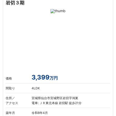
岩切３期
3,399
万円
価格
間取り
4LDK
住所／
宮城県仙台市宮城野区岩切字鴻巣
アクセス
電車: ＪＲ東北本線 岩切駅 徒歩21分
築年月
令和8年4月