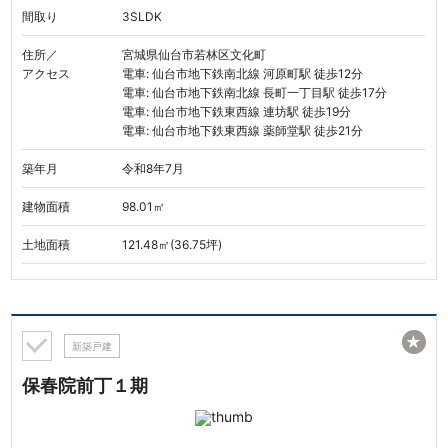
間取り
3SLDK
住所／
宮城県仙台市若林区文化町
アクセス
電車: 仙台市地下鉄南北線 河原町駅 徒歩12分
電車: 仙台市地下鉄南北線 長町一丁目駅 徒歩17分
電車: 仙台市地下鉄東西線 連坊駅 徒歩19分
電車: 仙台市地下鉄東西線 薬師堂駅 徒歩21分
築年月
令和8年7月
建物面積
98.01㎡
土地面積
121.48㎡(36.75坪)
★
新築戸建
保春院前丁１期