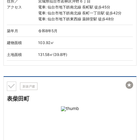
住所／
宮城県仙台市若林区沖野６丁目
アクセス
電車: 仙台市地下鉄南北線 長町駅 徒歩45分
電車: 仙台市地下鉄南北線 長町一丁目駅 徒歩42分
電車: 仙台市地下鉄東西線 薬師堂駅 徒歩48分
築年月
令和8年5月
建物面積
103.92㎡
土地面積
131.58㎡(39.8坪)
★
新築戸建
表柴田町