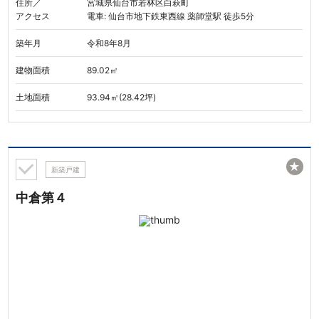
住所／
宮城県仙台市若林区白萩町
アクセス
電車: 仙台市地下鉄東西線 薬師堂駅 徒歩5分
築年月
令和8年8月
建物面積
89.02㎡
土地面積
93.94㎡(28.42坪)
★
新築戸建
中倉第４