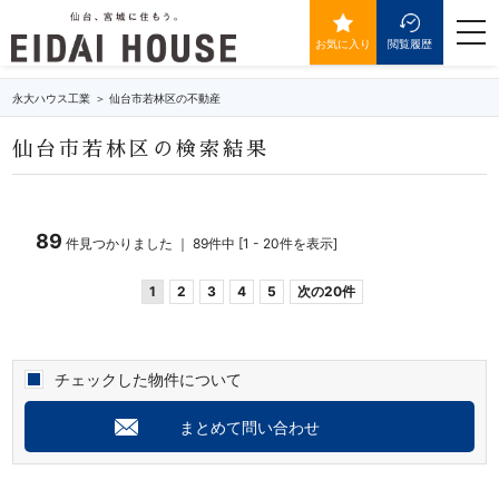
仙台市若林区の不動産・物件一覧
togg
navi
お気に入り
閲覧履歴
永大ハウス工業
仙台市若林区の不動産
仙台市若林区の検索結果
89
件見つかりました ｜ 89件中 [1 - 20件を表示]
1
2
3
4
5
次の20件
チェックした物件について
まとめて問い合わせ