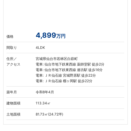
4,899
万円
価格
間取り
4LDK
住所／
宮城県仙台市若林区白萩町
アクセス
電車: 仙台市地下鉄東西線 薬師堂駅 徒歩2分
電車: 仙台市地下鉄東西線 連坊駅 徒歩16分
電車: ＪＲ仙石線 宮城野原駅 徒歩22分
電車: ＪＲ仙石線 榴ヶ岡駅 徒歩22分
築年月
令和8年4月
建物面積
113.34㎡
土地面積
81.73㎡(24.72坪)