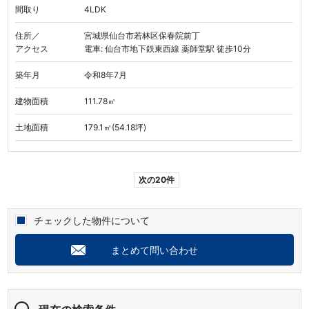
間取り
4LDK
住所／
宮城県仙台市若林区保春院前丁
アクセス
電車: 仙台市地下鉄東西線 薬師堂駅 徒歩10分
築年月
令和8年7月
建物面積
111.78㎡
土地面積
179.1㎡(54.18坪)
次の20件
チェックした物件について
まとめて問い合わせ