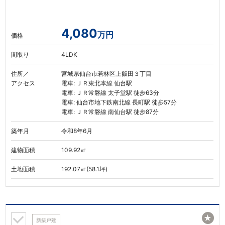
4,080
万円
価格
間取り
4LDK
住所／
宮城県仙台市若林区上飯田３丁目
アクセス
電車: ＪＲ東北本線 仙台駅
電車: ＪＲ常磐線 太子堂駅 徒歩63分
電車: 仙台市地下鉄南北線 長町駅 徒歩57分
電車: ＪＲ常磐線 南仙台駅 徒歩87分
築年月
令和8年6月
建物面積
109.92㎡
土地面積
192.07㎡(58.1坪)
★
新築戸建