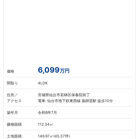
6,099
万円
価格
間取り
4LDK
住所／
宮城県仙台市若林区保春院前丁
アクセス
電車: 仙台市地下鉄東西線 薬師堂駅 徒歩10分
築年月
令和8年7月
建物面積
112.34㎡
土地面積
149.97㎡(45.37坪)