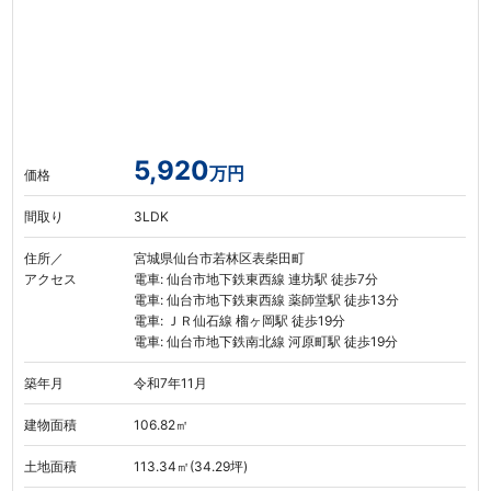
5,920
万円
価格
間取り
3LDK
住所／
宮城県仙台市若林区表柴田町
アクセス
電車: 仙台市地下鉄東西線 連坊駅 徒歩7分
電車: 仙台市地下鉄東西線 薬師堂駅 徒歩13分
電車: ＪＲ仙石線 榴ヶ岡駅 徒歩19分
電車: 仙台市地下鉄南北線 河原町駅 徒歩19分
築年月
令和7年11月
建物面積
106.82㎡
土地面積
113.34㎡(34.29坪)