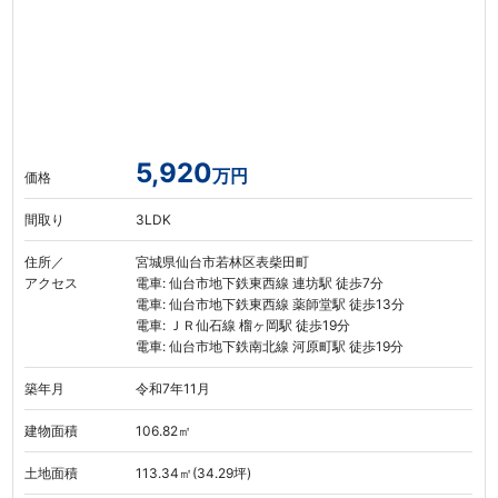
5,920
万円
価格
間取り
3LDK
住所／
宮城県仙台市若林区表柴田町
アクセス
電車: 仙台市地下鉄東西線 連坊駅 徒歩7分
電車: 仙台市地下鉄東西線 薬師堂駅 徒歩13分
電車: ＪＲ仙石線 榴ヶ岡駅 徒歩19分
電車: 仙台市地下鉄南北線 河原町駅 徒歩19分
築年月
令和7年11月
建物面積
106.82㎡
土地面積
113.34㎡(34.29坪)