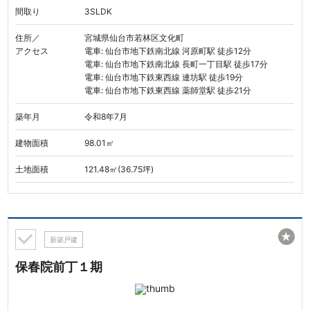
間取り
3SLDK
住所／
宮城県仙台市若林区文化町
アクセス
電車: 仙台市地下鉄南北線 河原町駅 徒歩12分
電車: 仙台市地下鉄南北線 長町一丁目駅 徒歩17分
電車: 仙台市地下鉄東西線 連坊駅 徒歩19分
電車: 仙台市地下鉄東西線 薬師堂駅 徒歩21分
築年月
令和8年7月
建物面積
98.01㎡
土地面積
121.48㎡(36.75坪)
★
新築戸建
保春院前丁１期