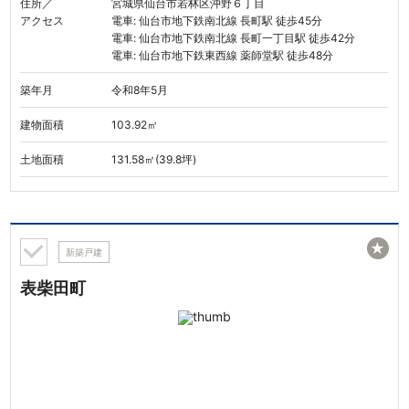
住所／
宮城県仙台市若林区沖野６丁目
アクセス
電車: 仙台市地下鉄南北線 長町駅 徒歩45分
電車: 仙台市地下鉄南北線 長町一丁目駅 徒歩42分
電車: 仙台市地下鉄東西線 薬師堂駅 徒歩48分
築年月
令和8年5月
建物面積
103.92㎡
土地面積
131.58㎡(39.8坪)
★
新築戸建
表柴田町