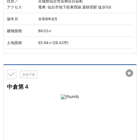
住所／
宮城県仙台市若林区白萩町
アクセス
電車: 仙台市地下鉄東西線 薬師堂駅 徒歩5分
築年月
令和8年8月
建物面積
89.02㎡
土地面積
93.94㎡(28.42坪)
★
新築戸建
中倉第４