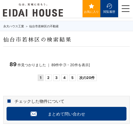
仙台市若林区の不動産・物件一覧
togg
navi
お気に入り
閲覧履歴
永大ハウス工業
仙台市若林区の不動産
仙台市若林区の検索結果
89
件見つかりました ｜ 89件中 [1 - 20件を表示]
1
2
3
4
5
次の20件
チェックした物件について
まとめて問い合わせ