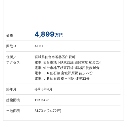
4,899
万円
価格
間取り
4LDK
住所／
宮城県仙台市若林区白萩町
アクセス
電車: 仙台市地下鉄東西線 薬師堂駅 徒歩2分
電車: 仙台市地下鉄東西線 連坊駅 徒歩16分
電車: ＪＲ仙石線 宮城野原駅 徒歩22分
電車: ＪＲ仙石線 榴ヶ岡駅 徒歩22分
築年月
令和8年4月
建物面積
113.34㎡
土地面積
81.73㎡(24.72坪)