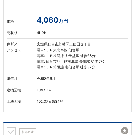
4,080
万円
価格
間取り
4LDK
住所／
宮城県仙台市若林区上飯田３丁目
アクセス
電車: ＪＲ東北本線 仙台駅
電車: ＪＲ常磐線 太子堂駅 徒歩63分
電車: 仙台市地下鉄南北線 長町駅 徒歩57分
電車: ＪＲ常磐線 南仙台駅 徒歩87分
築年月
令和8年6月
建物面積
109.92㎡
土地面積
192.07㎡(58.1坪)
★
新築戸建