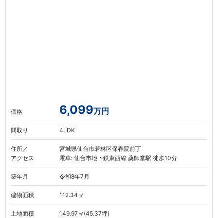
6,099
万円
価格
間取り
4LDK
住所／
宮城県仙台市若林区保春院前丁
アクセス
電車: 仙台市地下鉄東西線 薬師堂駅 徒歩10分
築年月
令和8年7月
建物面積
112.34㎡
土地面積
149.97㎡(45.37坪)