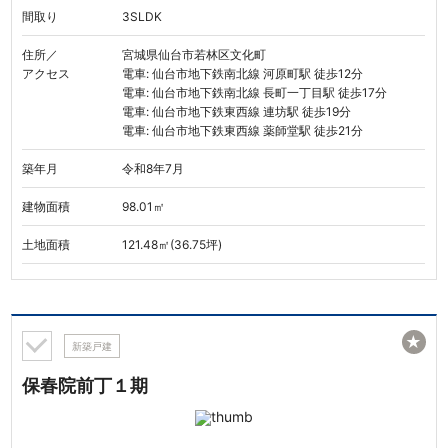
間取り
3SLDK
住所／
宮城県仙台市若林区文化町
アクセス
電車: 仙台市地下鉄南北線 河原町駅 徒歩12分
電車: 仙台市地下鉄南北線 長町一丁目駅 徒歩17分
電車: 仙台市地下鉄東西線 連坊駅 徒歩19分
電車: 仙台市地下鉄東西線 薬師堂駅 徒歩21分
築年月
令和8年7月
建物面積
98.01㎡
土地面積
121.48㎡(36.75坪)
★
新築戸建
保春院前丁１期