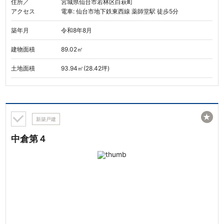
住所／
宮城県仙台市若林区白萩町
アクセス
電車: 仙台市地下鉄東西線 薬師堂駅 徒歩5分
築年月
令和8年8月
建物面積
89.02㎡
土地面積
93.94㎡(28.42坪)
★
新築戸建
中倉第４