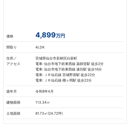
4,899
万円
価格
間取り
4LDK
住所／
宮城県仙台市若林区白萩町
アクセス
電車: 仙台市地下鉄東西線 薬師堂駅 徒歩2分
電車: 仙台市地下鉄東西線 連坊駅 徒歩16分
電車: ＪＲ仙石線 宮城野原駅 徒歩22分
電車: ＪＲ仙石線 榴ヶ岡駅 徒歩22分
築年月
令和8年4月
建物面積
113.34㎡
土地面積
81.73㎡(24.72坪)