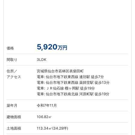
5,920
万円
価格
間取り
3LDK
住所／
宮城県仙台市若林区表柴田町
アクセス
電車: 仙台市地下鉄東西線 連坊駅 徒歩7分
電車: 仙台市地下鉄東西線 薬師堂駅 徒歩13分
電車: ＪＲ仙石線 榴ヶ岡駅 徒歩19分
電車: 仙台市地下鉄南北線 河原町駅 徒歩19分
築年月
令和7年11月
建物面積
106.82㎡
土地面積
113.34㎡(34.29坪)