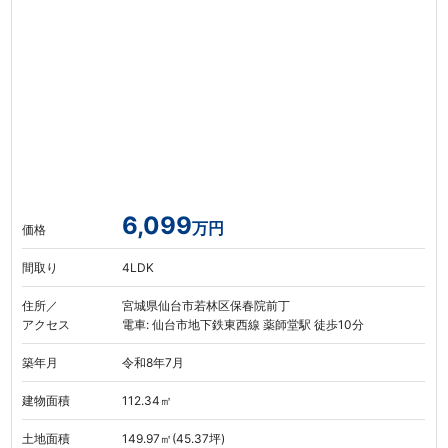
6,099
万円
価格
間取り
4LDK
住所／
宮城県仙台市若林区保春院前丁
アクセス
電車: 仙台市地下鉄東西線 薬師堂駅 徒歩10分
築年月
令和8年7月
建物面積
112.34㎡
土地面積
149.97㎡(45.37坪)