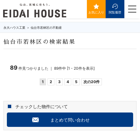
仙台市若林区の不動産・物件一覧
togg
navi
お気に入り
閲覧履歴
永大ハウス工業
仙台市若林区の不動産
仙台市若林区の検索結果
89
件見つかりました ｜ 89件中 [1 - 20件を表示]
1
2
3
4
5
次の20件
チェックした物件について
まとめて問い合わせ