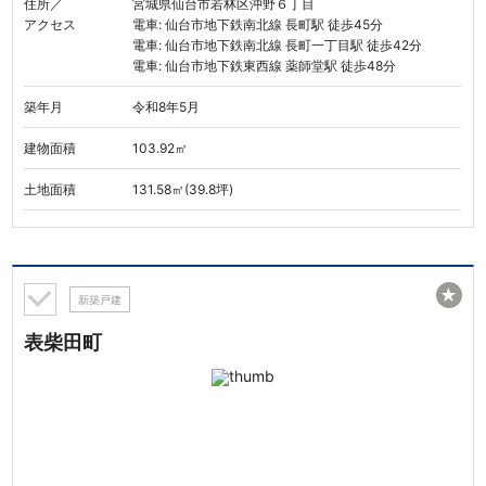
住所／
宮城県仙台市若林区沖野６丁目
アクセス
電車: 仙台市地下鉄南北線 長町駅 徒歩45分
電車: 仙台市地下鉄南北線 長町一丁目駅 徒歩42分
電車: 仙台市地下鉄東西線 薬師堂駅 徒歩48分
築年月
令和8年5月
建物面積
103.92㎡
土地面積
131.58㎡(39.8坪)
★
新築戸建
表柴田町