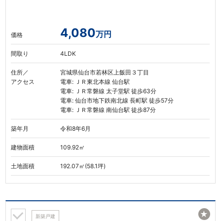
4,080
万円
価格
間取り
4LDK
住所／
宮城県仙台市若林区上飯田３丁目
アクセス
電車: ＪＲ東北本線 仙台駅
電車: ＪＲ常磐線 太子堂駅 徒歩63分
電車: 仙台市地下鉄南北線 長町駅 徒歩57分
電車: ＪＲ常磐線 南仙台駅 徒歩87分
築年月
令和8年6月
建物面積
109.92㎡
土地面積
192.07㎡(58.1坪)
★
新築戸建