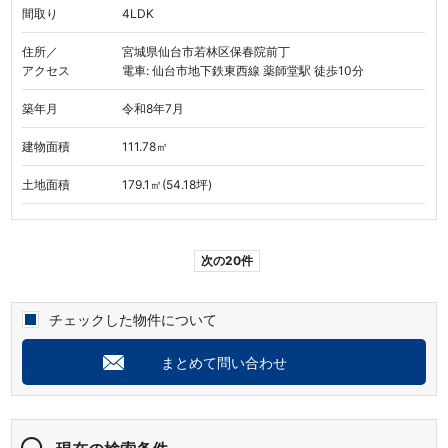
間取り
4LDK
住所／
宮城県仙台市若林区保春院前丁
アクセス
電車: 仙台市地下鉄東西線 薬師堂駅 徒歩10分
築年月
令和8年7月
建物面積
111.78㎡
土地面積
179.1㎡(54.18坪)
次の20件
チェックした物件について
まとめて問い合わせ