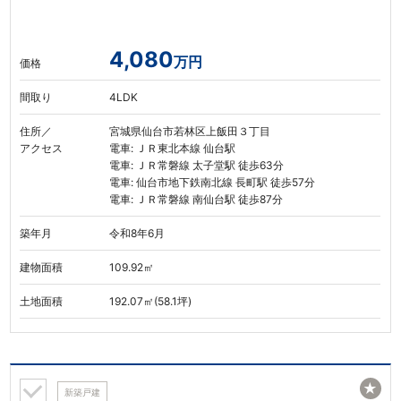
4,080
万円
価格
間取り
4LDK
住所／
宮城県仙台市若林区上飯田３丁目
アクセス
電車: ＪＲ東北本線 仙台駅
電車: ＪＲ常磐線 太子堂駅 徒歩63分
電車: 仙台市地下鉄南北線 長町駅 徒歩57分
電車: ＪＲ常磐線 南仙台駅 徒歩87分
築年月
令和8年6月
建物面積
109.92㎡
土地面積
192.07㎡(58.1坪)
★
新築戸建