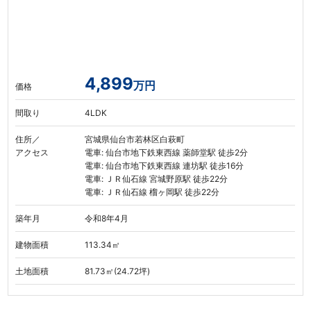
4,899
万円
価格
間取り
4LDK
住所／
宮城県仙台市若林区白萩町
アクセス
電車: 仙台市地下鉄東西線 薬師堂駅 徒歩2分
電車: 仙台市地下鉄東西線 連坊駅 徒歩16分
電車: ＪＲ仙石線 宮城野原駅 徒歩22分
電車: ＪＲ仙石線 榴ヶ岡駅 徒歩22分
築年月
令和8年4月
建物面積
113.34㎡
土地面積
81.73㎡(24.72坪)