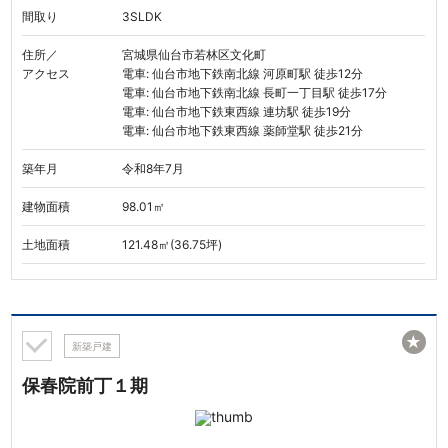
間取り
3SLDK
住所／
宮城県仙台市若林区文化町
アクセス
電車: 仙台市地下鉄南北線 河原町駅 徒歩12分
電車: 仙台市地下鉄南北線 長町一丁目駅 徒歩17分
電車: 仙台市地下鉄東西線 連坊駅 徒歩19分
電車: 仙台市地下鉄東西線 薬師堂駅 徒歩21分
築年月
令和8年7月
建物面積
98.01㎡
土地面積
121.48㎡(36.75坪)
★
新築戸建
保春院前丁１期