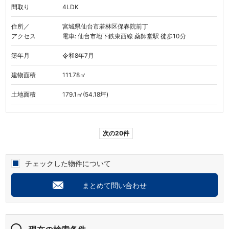
間取り
4LDK
住所／
宮城県仙台市若林区保春院前丁
アクセス
電車: 仙台市地下鉄東西線 薬師堂駅 徒歩10分
築年月
令和8年7月
建物面積
111.78㎡
土地面積
179.1㎡(54.18坪)
次の20件
チェックした物件について
まとめて問い合わせ