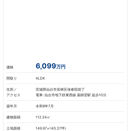
6,099
万円
価格
間取り
4LDK
住所／
宮城県仙台市若林区保春院前丁
アクセス
電車: 仙台市地下鉄東西線 薬師堂駅 徒歩10分
築年月
令和8年7月
建物面積
112.34㎡
土地面積
149.97㎡(45.37坪)