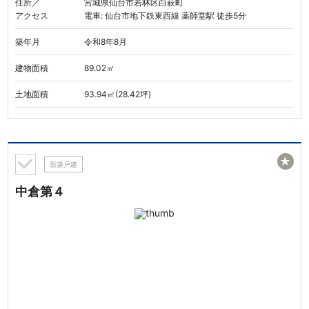
住所／
宮城県仙台市若林区白萩町
アクセス
電車: 仙台市地下鉄東西線 薬師堂駅 徒歩5分
築年月
令和8年8月
建物面積
89.02㎡
土地面積
93.94㎡(28.42坪)
★
新築戸建
中倉第４