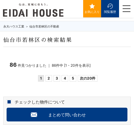
仙台市若林区の不動産・物件一覧
togg
navi
お気に入り
閲覧履歴
永大ハウス工業
仙台市若林区の不動産
仙台市若林区の検索結果
86
件見つかりました ｜ 86件中 [1 - 20件を表示]
1
2
3
4
5
次の20件
チェックした物件について
まとめて問い合わせ