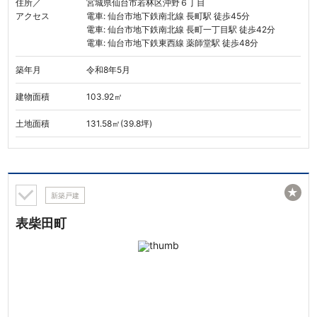
住所／
宮城県仙台市若林区沖野６丁目
アクセス
電車: 仙台市地下鉄南北線 長町駅 徒歩45分
電車: 仙台市地下鉄南北線 長町一丁目駅 徒歩42分
電車: 仙台市地下鉄東西線 薬師堂駅 徒歩48分
築年月
令和8年5月
建物面積
103.92㎡
土地面積
131.58㎡(39.8坪)
★
新築戸建
表柴田町