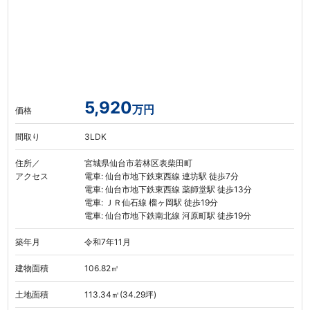
5,920
万円
価格
間取り
3LDK
住所／
宮城県仙台市若林区表柴田町
アクセス
電車: 仙台市地下鉄東西線 連坊駅 徒歩7分
電車: 仙台市地下鉄東西線 薬師堂駅 徒歩13分
電車: ＪＲ仙石線 榴ヶ岡駅 徒歩19分
電車: 仙台市地下鉄南北線 河原町駅 徒歩19分
築年月
令和7年11月
建物面積
106.82㎡
土地面積
113.34㎡(34.29坪)