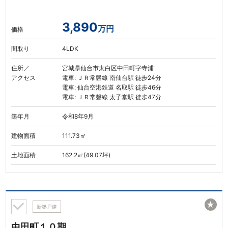
3,890
万円
価格
間取り
4LDK
住所／
宮城県仙台市太白区中田町字寺浦
アクセス
電車: ＪＲ常磐線 南仙台駅 徒歩24分
電車: 仙台空港鉄道 名取駅 徒歩46分
電車: ＪＲ常磐線 太子堂駅 徒歩47分
築年月
令和8年9月
建物面積
111.73㎡
土地面積
162.2㎡(49.07坪)
★
新築戸建
中田町１０期