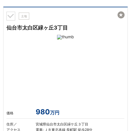
★
土地
仙台市太白区緑ヶ丘3丁目
980
万円
価格
住所／
宮城県仙台市太白区緑ケ丘３丁目
アクセス
電車: ＪＲ東北本線 長町駅 徒歩28分