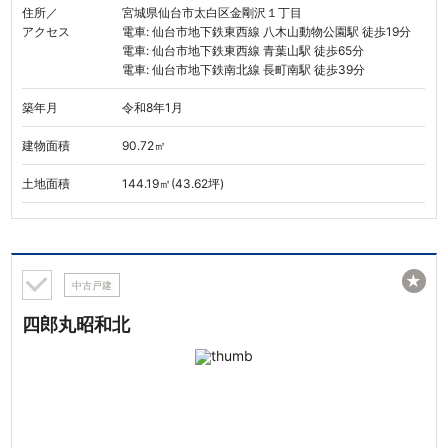
住所／
宮城県仙台市太白区金剛沢１丁目
アクセス
電車: 仙台市地下鉄東西線 八木山動物公園駅 徒歩19分
電車: 仙台市地下鉄東西線 青葉山駅 徒歩65分
電車: 仙台市地下鉄南北線 長町南駅 徒歩39分
築年月
令和8年1月
建物面積
90.72㎡
土地面積
144.19㎡(43.62坪)
★
中古戸建
四郎丸昭和北