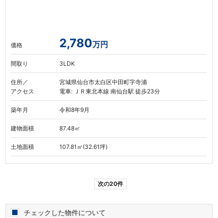
2,780
万円
価格
間取り
3LDK
住所／
宮城県仙台市太白区中田町字寺浦
アクセス
電車: ＪＲ東北本線 南仙台駅 徒歩23分
築年月
令和8年9月
建物面積
87.48㎡
土地面積
107.81㎡(32.61坪)
次の20件
チェックした物件について