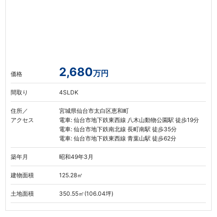
2,680
万円
価格
間取り
4SLDK
住所／
宮城県仙台市太白区恵和町
アクセス
電車: 仙台市地下鉄東西線 八木山動物公園駅 徒歩19分
電車: 仙台市地下鉄南北線 長町南駅 徒歩35分
電車: 仙台市地下鉄東西線 青葉山駅 徒歩62分
築年月
昭和49年3月
建物面積
125.28㎡
土地面積
350.55㎡(106.04坪)