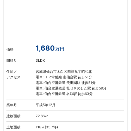
1,680
万円
価格
間取り
3LDK
住所／
宮城県仙台市太白区四郎丸字昭和北
アクセス
電車: ＪＲ常磐線 南仙台駅 徒歩51分
電車: 仙台空港鉄道 美田園駅 徒歩51分
電車: 仙台空港鉄道 杜せきのした駅 徒歩59分
電車: 仙台空港鉄道 名取駅 徒歩63分
築年月
平成5年12月
建物面積
72.86㎡
土地面積
118㎡(35.7坪)