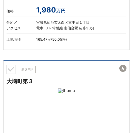
1,980
万円
価格
住所／
宮城県仙台市太白区東中田１丁目
アクセス
電車: ＪＲ常磐線 南仙台駅 徒歩30分
土地面積
165.47㎡(50.05坪)
★
新築戸建
大塒町第３