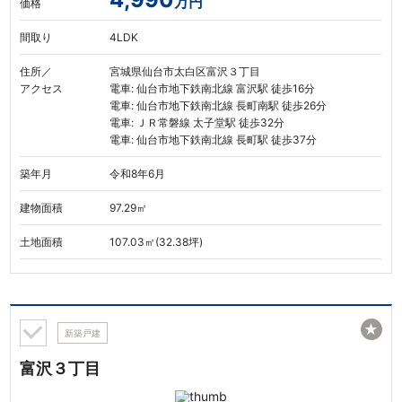
万円
価格
間取り
4LDK
住所／
宮城県仙台市太白区富沢３丁目
アクセス
電車: 仙台市地下鉄南北線 富沢駅 徒歩16分
電車: 仙台市地下鉄南北線 長町南駅 徒歩26分
電車: ＪＲ常磐線 太子堂駅 徒歩32分
電車: 仙台市地下鉄南北線 長町駅 徒歩37分
築年月
令和8年6月
建物面積
97.29㎡
土地面積
107.03㎡(32.38坪)
★
新築戸建
富沢３丁目