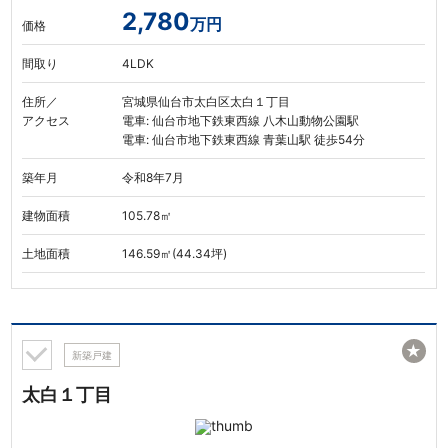
2,780
万円
価格
間取り
4LDK
住所／
宮城県仙台市太白区太白１丁目
アクセス
電車: 仙台市地下鉄東西線 八木山動物公園駅
電車: 仙台市地下鉄東西線 青葉山駅 徒歩54分
築年月
令和8年7月
建物面積
105.78㎡
土地面積
146.59㎡(44.34坪)
★
新築戸建
太白１丁目