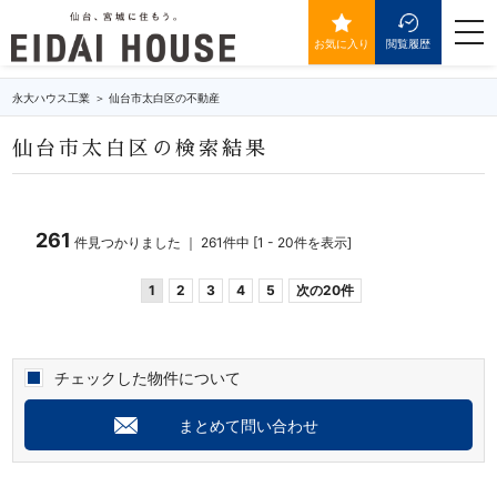
仙台市太白区の不動産・物件一覧
togg
navi
お気に入り
閲覧履歴
永大ハウス工業
仙台市太白区の不動産
仙台市太白区の検索結果
261
件見つかりました ｜ 261件中 [1 - 20件を表示]
1
2
3
4
5
次の20件
チェックした物件について
まとめて問い合わせ