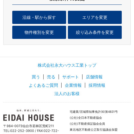
沿線・駅から探す
エリアを変更
物件種別を変更
絞り込み条件を変更
株式会社永大ハウス工業トップ
買う
|
売る
|
サポート
|
店舗情報
よくあるご質問
|
企業情報
|
採用情報
法人のお客様
宅建業/宮城県知事免許(6)第4831号
(公社)全日本不動産協会
(公社)不動産保証協会会員
〒984-0073仙台市若林区荒町211
東北地区不動産公正取引協議会加盟
TEL:022-252-3900 / FAX:022-722-