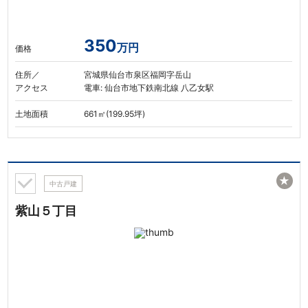
350
万円
価格
住所／
宮城県仙台市泉区福岡字岳山
アクセス
電車: 仙台市地下鉄南北線 八乙女駅
土地面積
661㎡(199.95坪)
★
中古戸建
紫山５丁目