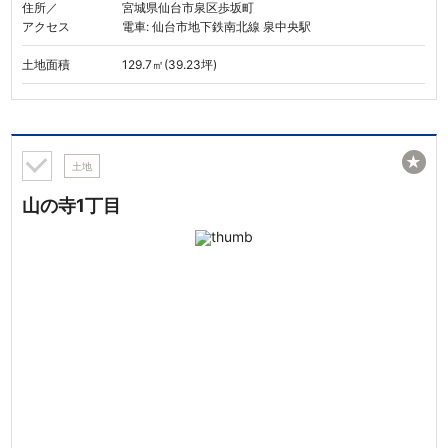
住所／
宮城県仙台市泉区歩坂町
アクセス
電車: 仙台市地下鉄南北線 泉中央駅
土地面積
129.7㎡(39.23坪)
★
土地
山の寺1丁目