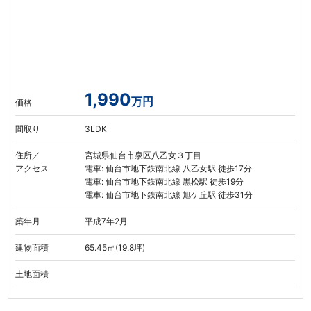
1,990
万円
価格
間取り
3LDK
住所／
宮城県仙台市泉区八乙女３丁目
アクセス
電車: 仙台市地下鉄南北線 八乙女駅 徒歩17分
電車: 仙台市地下鉄南北線 黒松駅 徒歩19分
電車: 仙台市地下鉄南北線 旭ケ丘駅 徒歩31分
築年月
平成7年2月
建物面積
65.45㎡(19.8坪)
土地面積