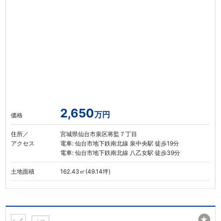
2,650
万円
価格
住所／
宮城県仙台市泉区将監７丁目
アクセス
電車: 仙台市地下鉄南北線 泉中央駅 徒歩19分
電車: 仙台市地下鉄南北線 八乙女駅 徒歩39分
土地面積
162.43㎡(49.14坪)
★