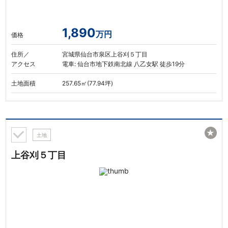
1,890
万円
価格
住所／
宮城県仙台市泉区上谷刈５丁目
アクセス
電車: 仙台市地下鉄南北線 八乙女駅 徒歩19分
土地面積
257.65㎡(77.94坪)
★
土地
上谷刈５丁目