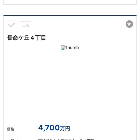
★
土地
長命ケ丘４丁目
4,700
万円
価格