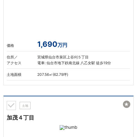
1,690
万円
価格
住所／
宮城県仙台市泉区上谷刈５丁目
アクセス
電車: 仙台市地下鉄南北線 八乙女駅 徒歩19分
土地面積
207.56㎡(62.79坪)
★
土地
加茂４丁目