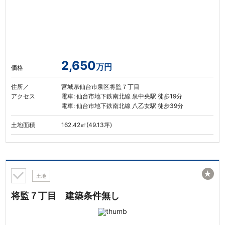
2,650
万円
価格
住所／
宮城県仙台市泉区将監７丁目
アクセス
電車: 仙台市地下鉄南北線 泉中央駅 徒歩19分
電車: 仙台市地下鉄南北線 八乙女駅 徒歩39分
土地面積
162.42㎡(49.13坪)
★
土地
将監７丁目 建築条件無し