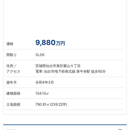
9,880
万円
価格
間取り
3LDK
住所／
宮城県仙台市泉区紫山５丁目
アクセス
電車: 仙台市地下鉄南北線 泉中央駅 徒歩92分
築年月
令和4年3月
建物面積
154.15㎡
土地面積
790.81㎡(239.22坪)