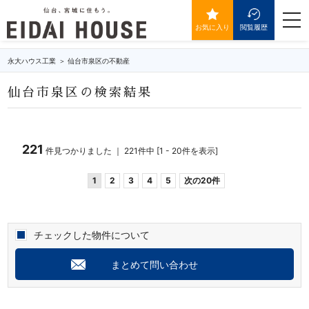
仙台市泉区の不動産・物件一覧
togg
navi
お気に入り
閲覧履歴
永大ハウス工業
仙台市泉区の不動産
仙台市泉区の検索結果
221
件見つかりました ｜ 221件中 [1 - 20件を表示]
1
2
3
4
5
次の20件
チェックした物件について
まとめて問い合わせ