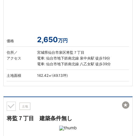
2,650
万円
価格
住所／
宮城県仙台市泉区将監７丁目
アクセス
電車: 仙台市地下鉄南北線 泉中央駅 徒歩19分
電車: 仙台市地下鉄南北線 八乙女駅 徒歩39分
土地面積
162.42㎡(49.13坪)
★
土地
将監７丁目 建築条件無し