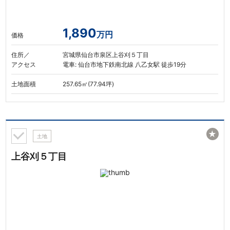
1,890
万円
価格
住所／
宮城県仙台市泉区上谷刈５丁目
アクセス
電車: 仙台市地下鉄南北線 八乙女駅 徒歩19分
土地面積
257.65㎡(77.94坪)
★
土地
上谷刈５丁目