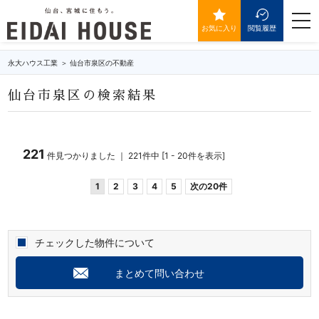
仙台市泉区の不動産・物件一覧
togg
navi
お気に入り
閲覧履歴
永大ハウス工業
仙台市泉区の不動産
仙台市泉区の検索結果
221
件見つかりました ｜ 221件中 [1 - 20件を表示]
1
2
3
4
5
次の20件
チェックした物件について
まとめて問い合わせ