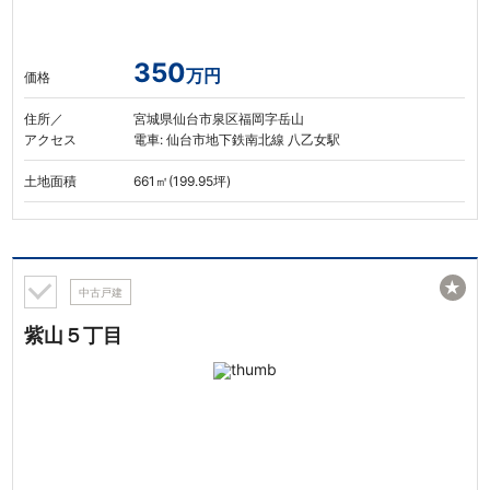
350
万円
価格
住所／
宮城県仙台市泉区福岡字岳山
アクセス
電車: 仙台市地下鉄南北線 八乙女駅
土地面積
661㎡(199.95坪)
★
中古戸建
紫山５丁目