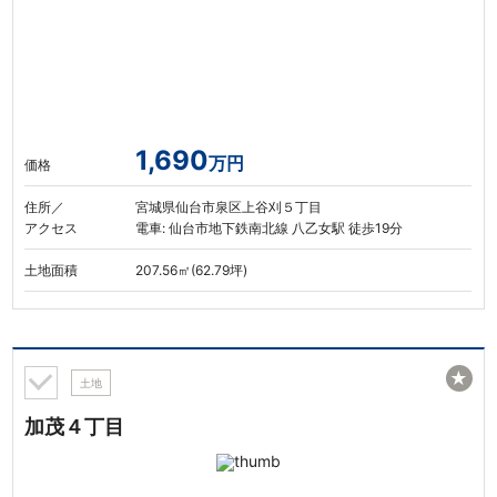
1,690
万円
価格
住所／
宮城県仙台市泉区上谷刈５丁目
アクセス
電車: 仙台市地下鉄南北線 八乙女駅 徒歩19分
土地面積
207.56㎡(62.79坪)
★
土地
加茂４丁目