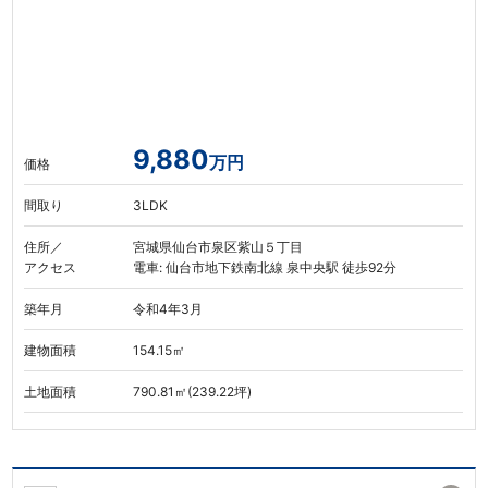
9,880
万円
価格
間取り
3LDK
住所／
宮城県仙台市泉区紫山５丁目
アクセス
電車: 仙台市地下鉄南北線 泉中央駅 徒歩92分
築年月
令和4年3月
建物面積
154.15㎡
土地面積
790.81㎡(239.22坪)