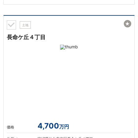
★
土地
長命ケ丘４丁目
4,700
万円
価格