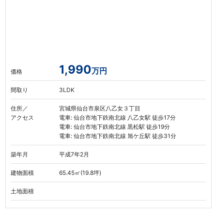
1,990
万円
価格
間取り
3LDK
住所／
宮城県仙台市泉区八乙女３丁目
アクセス
電車: 仙台市地下鉄南北線 八乙女駅 徒歩17分
電車: 仙台市地下鉄南北線 黒松駅 徒歩19分
電車: 仙台市地下鉄南北線 旭ケ丘駅 徒歩31分
築年月
平成7年2月
建物面積
65.45㎡(19.8坪)
土地面積