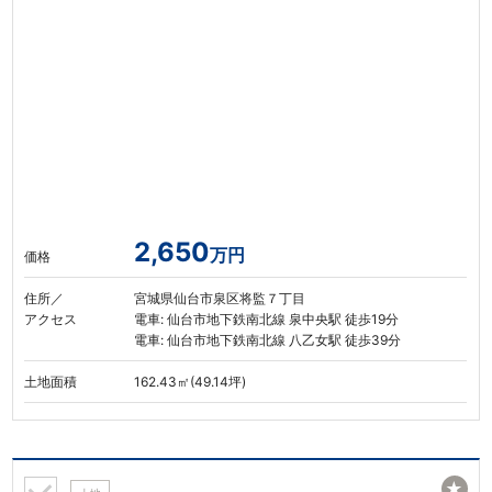
2,650
万円
価格
住所／
宮城県仙台市泉区将監７丁目
アクセス
電車: 仙台市地下鉄南北線 泉中央駅 徒歩19分
電車: 仙台市地下鉄南北線 八乙女駅 徒歩39分
土地面積
162.43㎡(49.14坪)
★