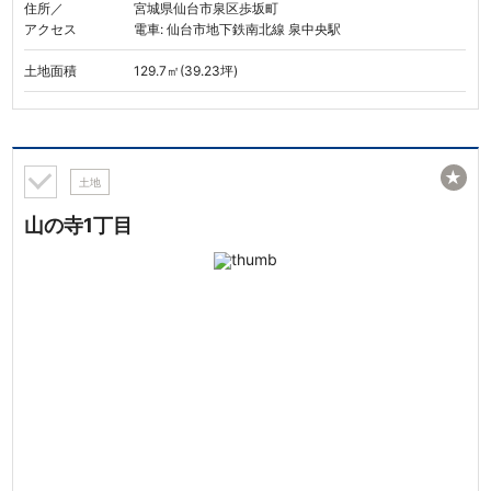
住所／
宮城県仙台市泉区歩坂町
アクセス
電車: 仙台市地下鉄南北線 泉中央駅
土地面積
129.7㎡(39.23坪)
★
土地
山の寺1丁目