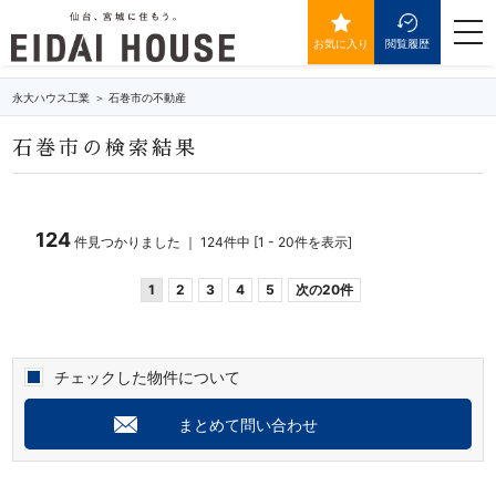
石巻市の不動産・物件一覧
togg
navi
お気に入り
閲覧履歴
永大ハウス工業
石巻市の不動産
石巻市の検索結果
124
件見つかりました ｜ 124件中 [1 - 20件を表示]
1
2
3
4
5
次の20件
チェックした物件について
まとめて問い合わせ