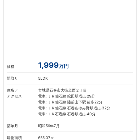
1,999
万円
価格
間取り
5LDK
住所／
宮城県石巻市大街道西２丁目
アクセス
電車: ＪＲ仙石線 蛇田駅 徒歩29分
電車: ＪＲ仙石線 陸前山下駅 徒歩22分
電車: ＪＲ仙石線 石巻あゆみ野駅 徒歩32分
電車: ＪＲ石巻線 石巻駅 徒歩40分
築年月
昭和56年7月
建物面積
655.07㎡