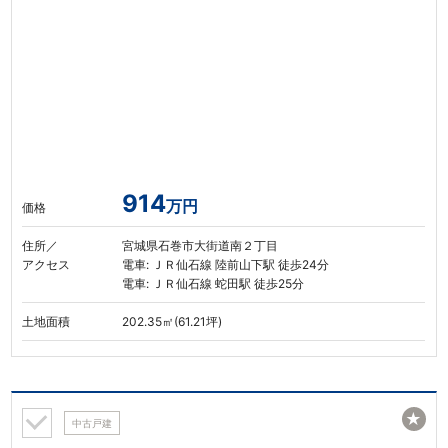
914
万円
価格
住所／
宮城県石巻市大街道南２丁目
アクセス
電車: ＪＲ仙石線 陸前山下駅 徒歩24分
電車: ＪＲ仙石線 蛇田駅 徒歩25分
土地面積
202.35㎡(61.21坪)
★
中古戸建