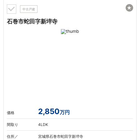
★
中古戸建
石巻市蛇田字新埣寺
2,850
万円
価格
間取り
4LDK
住所／
宮城県石巻市蛇田字新埣寺