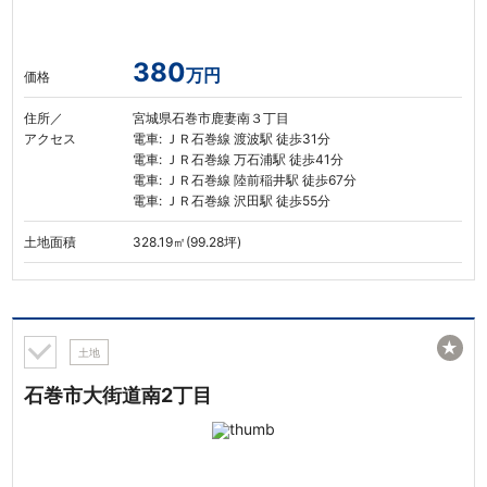
380
万円
価格
住所／
宮城県石巻市鹿妻南３丁目
アクセス
電車: ＪＲ石巻線 渡波駅 徒歩31分
電車: ＪＲ石巻線 万石浦駅 徒歩41分
電車: ＪＲ石巻線 陸前稲井駅 徒歩67分
電車: ＪＲ石巻線 沢田駅 徒歩55分
土地面積
328.19㎡(99.28坪)
★
土地
石巻市大街道南2丁目