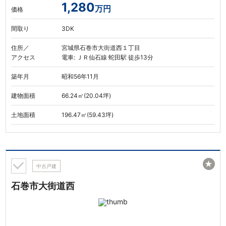
1,280
万円
価格
間取り
3DK
住所／
宮城県石巻市大街道西１丁目
アクセス
電車: ＪＲ仙石線 蛇田駅 徒歩13分
築年月
昭和56年11月
建物面積
66.24㎡(20.04坪)
土地面積
196.47㎡(59.43坪)
★
中古戸建
石巻市大街道西