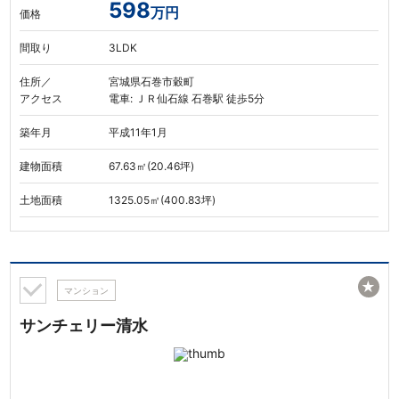
598
万円
価格
間取り
3LDK
住所／
宮城県石巻市穀町
アクセス
電車: ＪＲ仙石線 石巻駅 徒歩5分
築年月
平成11年1月
建物面積
67.63㎡(20.46坪)
土地面積
1325.05㎡(400.83坪)
★
マンション
サンチェリー清水