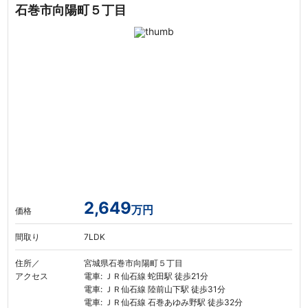
石巻市向陽町５丁目
2,649
万円
価格
間取り
7LDK
住所／
宮城県石巻市向陽町５丁目
アクセス
電車: ＪＲ仙石線 蛇田駅 徒歩21分
電車: ＪＲ仙石線 陸前山下駅 徒歩31分
電車: ＪＲ仙石線 石巻あゆみ野駅 徒歩32分