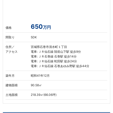
650
万円
価格
間取り
5DK
住所／
宮城県石巻市清水町１丁目
アクセス
電車: ＪＲ仙石線 陸前山下駅 徒歩9分
電車: ＪＲ石巻線 石巻駅 徒歩14分
電車: ＪＲ仙石線 蛇田駅 徒歩24分
電車: ＪＲ仙石線 石巻あゆみ野駅 徒歩44分
築年月
昭和41年12月
建物面積
90.58㎡
土地面積
218.39㎡(66.06坪)