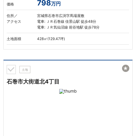
798
万円
価格
住所／
宮城県石巻市広渕字馬場屋敷
アクセス
電車: ＪＲ石巻線 佳景山駅 徒歩48分
電車: ＪＲ気仙沼線 前谷地駅 徒歩78分
土地面積
428㎡(129.47坪)
★
土地
石巻市大街道北4丁目