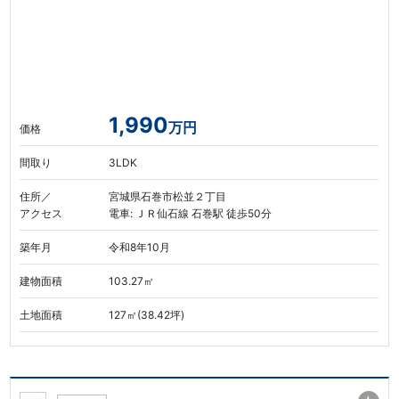
1,990
万円
価格
間取り
3LDK
住所／
宮城県石巻市松並２丁目
アクセス
電車: ＪＲ仙石線 石巻駅 徒歩50分
築年月
令和8年10月
建物面積
103.27㎡
土地面積
127㎡(38.42坪)