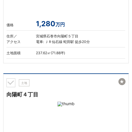
1,280
万円
価格
住所／
宮城県石巻市向陽町５丁目
アクセス
電車: ＪＲ仙石線 蛇田駅 徒歩20分
土地面積
237.62㎡(71.88坪)
★
土地
向陽町４丁目