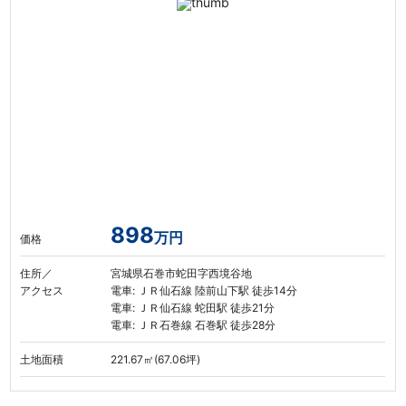
898
万円
価格
住所／
宮城県石巻市蛇田字西境谷地
アクセス
電車: ＪＲ仙石線 陸前山下駅 徒歩14分
電車: ＪＲ仙石線 蛇田駅 徒歩21分
電車: ＪＲ石巻線 石巻駅 徒歩28分
土地面積
221.67㎡(67.06坪)