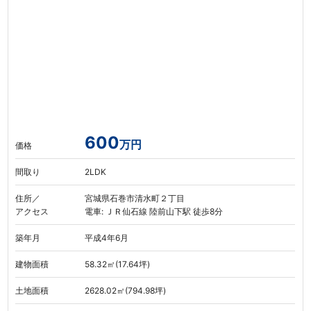
600
万円
価格
間取り
2LDK
住所／
宮城県石巻市清水町２丁目
アクセス
電車: ＪＲ仙石線 陸前山下駅 徒歩8分
築年月
平成4年6月
建物面積
58.32㎡(17.64坪)
土地面積
2628.02㎡(794.98坪)