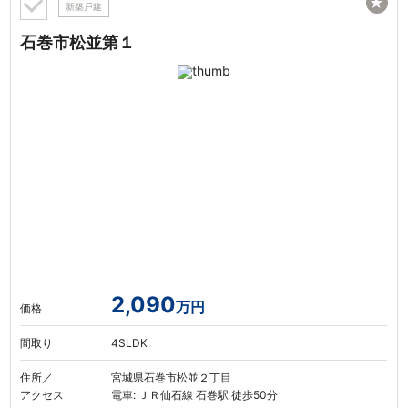
★
新築戸建
石巻市松並第１
2,090
万円
価格
間取り
4SLDK
住所／
宮城県石巻市松並２丁目
アクセス
電車: ＪＲ仙石線 石巻駅 徒歩50分