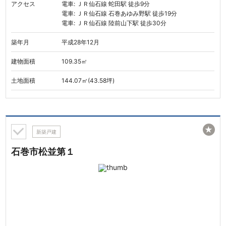
アクセス
電車: ＪＲ仙石線 蛇田駅 徒歩9分
電車: ＪＲ仙石線 石巻あゆみ野駅 徒歩19分
電車: ＪＲ仙石線 陸前山下駅 徒歩30分
築年月
平成28年12月
建物面積
109.35㎡
土地面積
144.07㎡(43.58坪)
★
新築戸建
石巻市松並第１