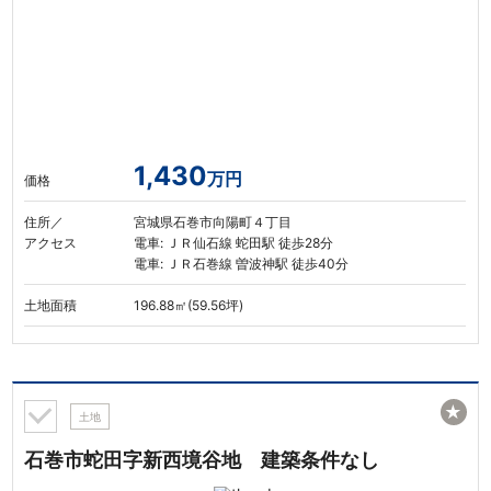
1,430
万円
価格
住所／
宮城県石巻市向陽町４丁目
アクセス
電車: ＪＲ仙石線 蛇田駅 徒歩28分
電車: ＪＲ石巻線 曽波神駅 徒歩40分
土地面積
196.88㎡(59.56坪)
★
土地
石巻市蛇田字新西境谷地 建築条件なし