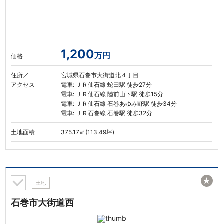
1,200
万円
価格
住所／
宮城県石巻市大街道北４丁目
アクセス
電車: ＪＲ仙石線 蛇田駅 徒歩27分
電車: ＪＲ仙石線 陸前山下駅 徒歩15分
電車: ＪＲ仙石線 石巻あゆみ野駅 徒歩34分
電車: ＪＲ石巻線 石巻駅 徒歩32分
土地面積
375.17㎡(113.49坪)
★
土地
石巻市大街道西