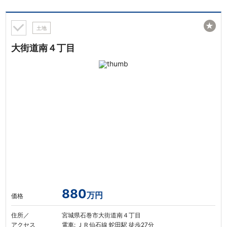
★
土地
大街道南４丁目
880
万円
価格
住所／
宮城県石巻市大街道南４丁目
アクセス
電車: ＪＲ仙石線 蛇田駅 徒歩27分