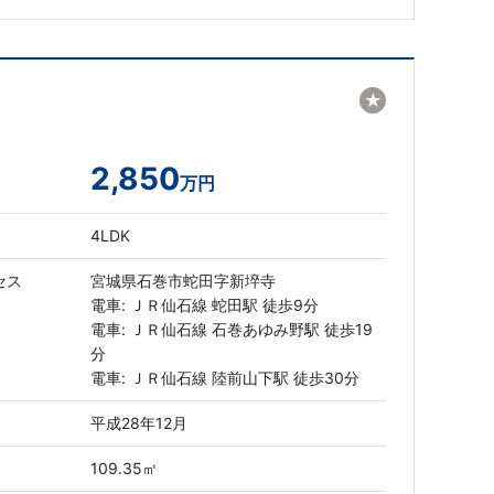
★
2,850
万円
4LDK
セス
宮城県石巻市蛇田字新埣寺
電車: ＪＲ仙石線 蛇田駅 徒歩9分
電車: ＪＲ仙石線 石巻あゆみ野駅 徒歩19
分
電車: ＪＲ仙石線 陸前山下駅 徒歩30分
平成28年12月
109.35㎡