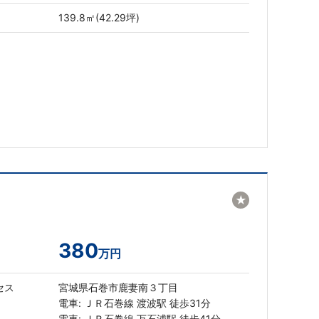
139.8㎡(42.29坪)
★
380
万円
セス
宮城県石巻市鹿妻南３丁目
電車: ＪＲ石巻線 渡波駅 徒歩31分
電車: ＪＲ石巻線 万石浦駅 徒歩41分