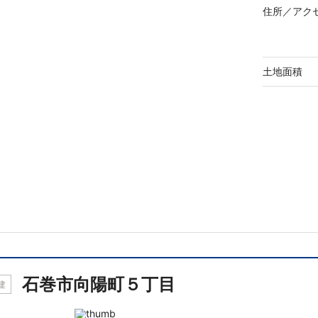
住所／
アク
土地面積
石巻市向陽町５丁目
建