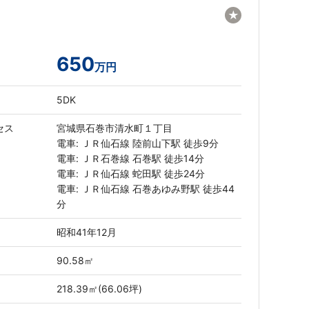
★
650
万円
5DK
セス
宮城県石巻市清水町１丁目
電車: ＪＲ仙石線 陸前山下駅 徒歩9分
電車: ＪＲ石巻線 石巻駅 徒歩14分
電車: ＪＲ仙石線 蛇田駅 徒歩24分
電車: ＪＲ仙石線 石巻あゆみ野駅 徒歩44
分
昭和41年12月
90.58㎡
218.39㎡(66.06坪)