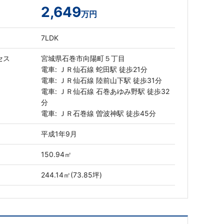
2,649
万円
7LDK
セス
宮城県石巻市向陽町５丁目
電車: ＪＲ仙石線 蛇田駅 徒歩21分
電車: ＪＲ仙石線 陸前山下駅 徒歩31分
電車: ＪＲ仙石線 石巻あゆみ野駅 徒歩32
分
電車: ＪＲ石巻線 曽波神駅 徒歩45分
平成1年9月
150.94㎡
244.14㎡(73.85坪)