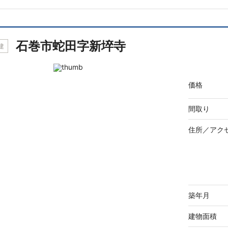
石巻市蛇田字新埣寺
建
価格
間取り
住所／
アク
築年月
建物面積