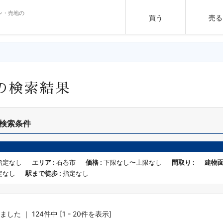
ン・売地の
買う
売る
の検索結果
検索条件
指定なし
エリア :
石巻市
価格 :
下限なし〜上限なし
間取り :
建物面
定なし
駅まで徒歩 :
指定なし
た ｜ 124件中 [1 - 20件を表示]