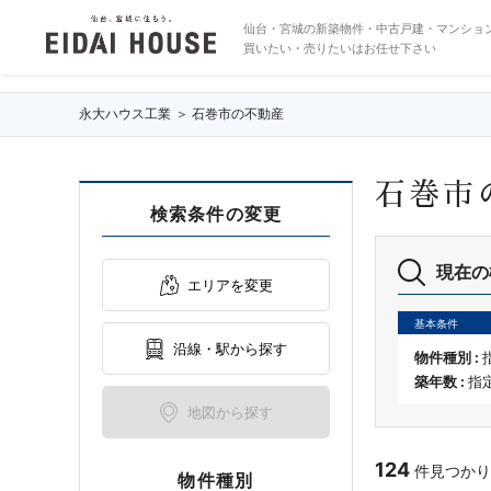
石巻市の不動産・物件一覧
仙台・宮城の新築物件・中古戸建・マンショ
買いたい・売りたいはお任せ下さい
永大ハウス工業
石巻市の不動産
石巻市
検索条件の変更
現在の
エリアを変更
基本条件
沿線・駅から探す
物件種別 :
築年数 :
指
地図から探す
124
件見つかりまし
物件種別