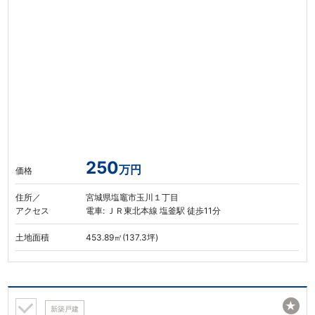
250
万円
価格
住所／
宮城県塩竈市玉川１丁目
アクセス
電車: ＪＲ東北本線 塩釜駅 徒歩11分
土地面積
453.89㎡(137.3坪)
★
新築戸建