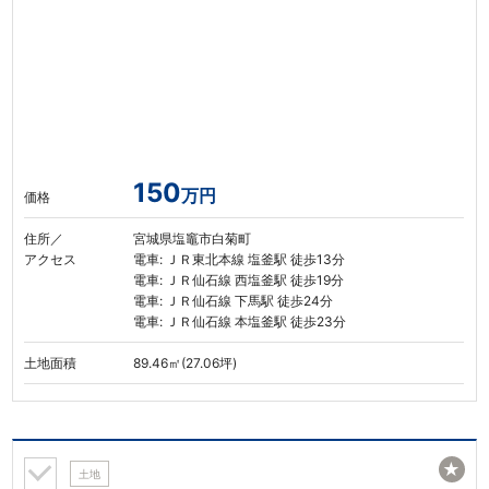
150
万円
価格
住所／
宮城県塩竈市白菊町
アクセス
電車: ＪＲ東北本線 塩釜駅 徒歩13分
電車: ＪＲ仙石線 西塩釜駅 徒歩19分
電車: ＪＲ仙石線 下馬駅 徒歩24分
電車: ＪＲ仙石線 本塩釜駅 徒歩23分
土地面積
89.46㎡(27.06坪)
★
土地