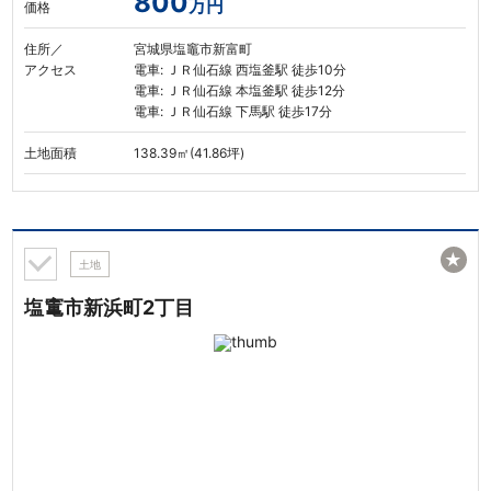
800
万円
価格
住所／
宮城県塩竈市新富町
アクセス
電車: ＪＲ仙石線 西塩釜駅 徒歩10分
電車: ＪＲ仙石線 本塩釜駅 徒歩12分
電車: ＪＲ仙石線 下馬駅 徒歩17分
土地面積
138.39㎡(41.86坪)
★
土地
塩竃市新浜町2丁目