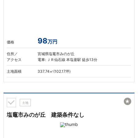
98
万円
価格
住所／
宮城県塩竈市みのが丘
アクセス
電車: ＪＲ仙石線 本塩釜駅 徒歩13分
土地面積
337.74㎡(102.17坪)
★
土地
塩竈市みのが丘 建築条件なし