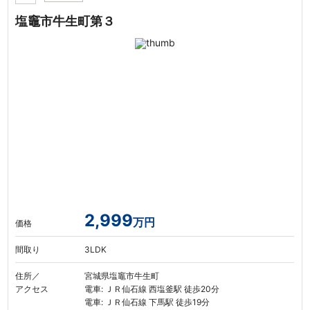
塩竈市牛生町第３
2,999
万円
価格
間取り
3LDK
住所／
宮城県塩竈市牛生町
アクセス
電車: ＪＲ仙石線 西塩釜駅 徒歩20分
電車: ＪＲ仙石線 下馬駅 徒歩19分