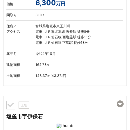
6,300
万円
価格
間取り
3LDK
住所／
宮城県塩竈市東玉川町
アクセス
電車: ＪＲ東北本線 塩釜駅 徒歩5分
電車: ＪＲ仙石線 西塩釜駅 徒歩11分
電車: ＪＲ仙石線 下馬駅 徒歩13分
築年月
令和4年10月
建物面積
164.78㎡
土地面積
143.37㎡(43.37坪)
★
土地
塩釜市字伊保石