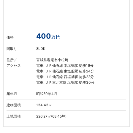
400
万円
価格
間取り
8LDK
住所／
宮城県塩竈市小松崎
アクセス
電車: ＪＲ仙石線 本塩釜駅 徒歩19分
電車: ＪＲ仙石線 東塩釜駅 徒歩24分
電車: ＪＲ仙石線 西塩釜駅 徒歩22分
電車: ＪＲ東北本線 塩釜駅 徒歩30分
築年月
昭和50年4月
建物面積
134.43㎡
土地面積
226.27㎡(68.45坪)