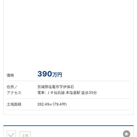
390
万円
価格
住所／
宮城県塩竈市字伊保石
アクセス
電車: ＪＲ仙石線 本塩釜駅 徒歩35分
土地面積
262.49㎡(79.4坪)
★
土地