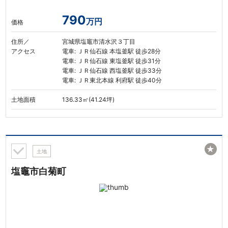
790
万円
価格
住所／
宮城県塩竈市清水沢３丁目
アクセス
電車: ＪＲ仙石線 本塩釜駅 徒歩28分
電車: ＪＲ仙石線 東塩釜駅 徒歩31分
電車: ＪＲ仙石線 西塩釜駅 徒歩33分
電車: ＪＲ東北本線 利府駅 徒歩40分
土地面積
136.33㎡(41.24坪)
★
土地
塩竈市白菊町