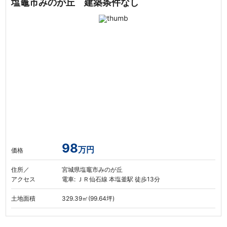
塩竈市みのが丘 建築条件なし
98
万円
価格
住所／
宮城県塩竈市みのが丘
アクセス
電車: ＪＲ仙石線 本塩釜駅 徒歩13分
土地面積
329.39㎡(99.64坪)