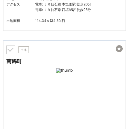
アクセス
電車: ＪＲ仙石線 本塩釜駅 徒歩20分
電車: ＪＲ仙石線 西塩釜駅 徒歩25分
土地面積
114.34㎡(34.59坪)
★
土地
南錦町