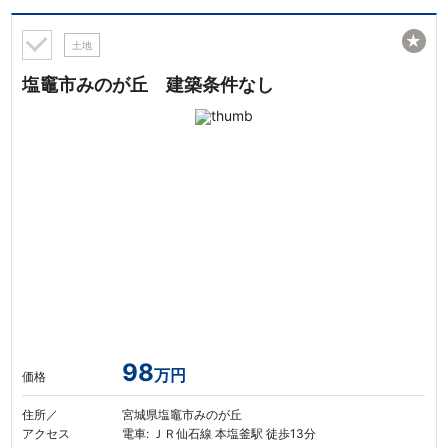
★
土地
塩竈市みのが丘 建築条件なし
98
万円
価格
住所／
宮城県塩竈市みのが丘
アクセス
電車: ＪＲ仙石線 本塩釜駅 徒歩13分