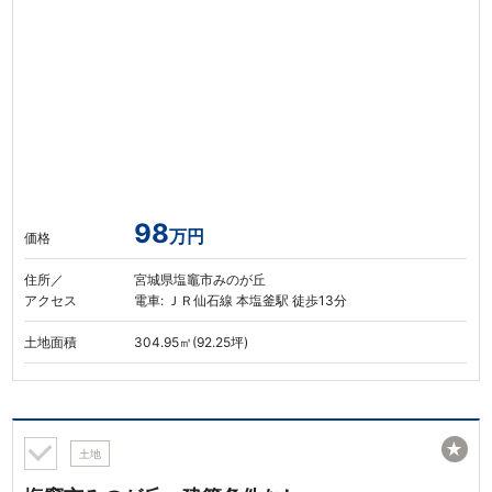
98
万円
価格
住所／
宮城県塩竈市みのが丘
アクセス
電車: ＪＲ仙石線 本塩釜駅 徒歩13分
土地面積
304.95㎡(92.25坪)
★
土地