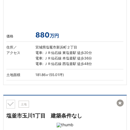
880
万円
価格
住所／
宮城県塩竈市新浜町２丁目
アクセス
電車: ＪＲ仙石線 東塩釜駅 徒歩20分
電車: ＪＲ仙石線 本塩釜駅 徒歩36分
電車: ＪＲ仙石線 西塩釜駅 徒歩48分
土地面積
181.86㎡(55.01坪)
★
土地
塩釜市玉川1丁目 建築条件なし