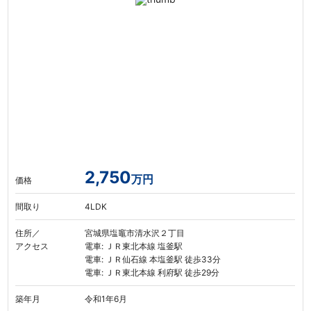
2,750
万円
価格
間取り
4LDK
住所／
宮城県塩竈市清水沢２丁目
アクセス
電車: ＪＲ東北本線 塩釜駅
電車: ＪＲ仙石線 本塩釜駅 徒歩33分
電車: ＪＲ東北本線 利府駅 徒歩29分
築年月
令和1年6月