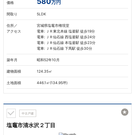
580
万円
価格
間取り
5LDK
住所／
宮城県塩竈市権現堂
アクセス
電車: ＪＲ東北本線 塩釜駅 徒歩19分
電車: ＪＲ仙石線 西塩釜駅 徒歩24分
電車: ＪＲ仙石線 本塩釜駅 徒歩23分
電車: ＪＲ仙石線 下馬駅 徒歩30分
築年月
昭和52年10月
建物面積
124.35㎡
土地面積
446.1㎡(134.95坪)
★
中古戸建
塩竈市清水沢２丁目