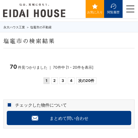
塩竈市の不動産・物件一覧
togg
navi
お気に入り
閲覧履歴
永大ハウス工業
塩竈市の不動産
塩竈市の検索結果
70
件見つかりました ｜ 70件中 [1 - 20件を表示]
1
2
3
4
次の20件
チェックした物件について
まとめて問い合わせ