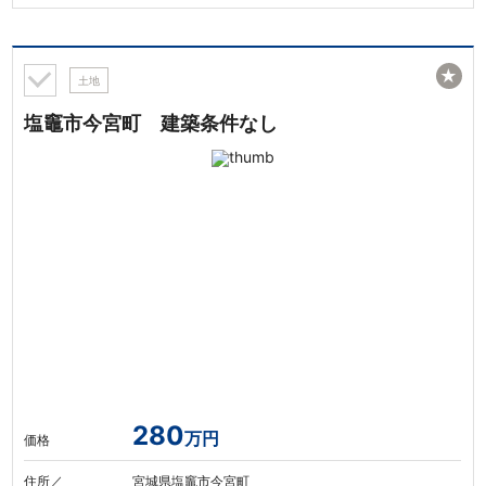
★
土地
塩竈市今宮町 建築条件なし
280
万円
価格
住所／
宮城県塩竈市今宮町