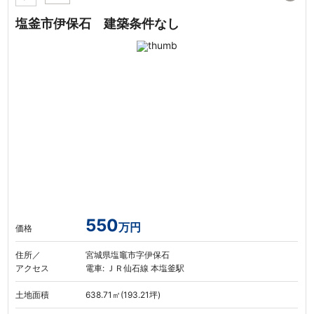
塩釜市伊保石 建築条件なし
550
万円
価格
住所／
宮城県塩竈市字伊保石
アクセス
電車: ＪＲ仙石線 本塩釜駅
土地面積
638.71㎡(193.21坪)