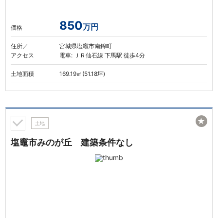
850
万円
価格
住所／
宮城県塩竈市南錦町
アクセス
電車: ＪＲ仙石線 下馬駅 徒歩4分
土地面積
169.19㎡(51.18坪)
★
土地
塩竈市みのが丘 建築条件なし