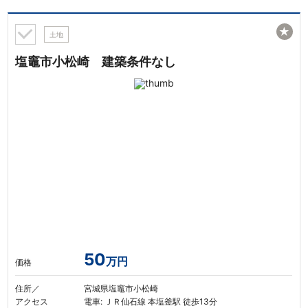
★
土地
塩竈市小松崎 建築条件なし
50
万円
価格
住所／
宮城県塩竈市小松崎
アクセス
電車: ＪＲ仙石線 本塩釜駅 徒歩13分