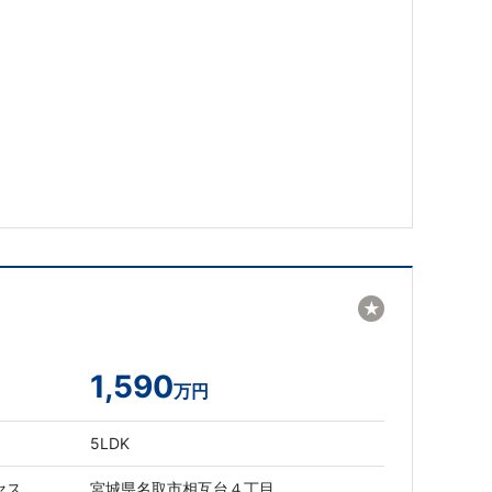
★
1,590
万円
5LDK
セス
宮城県名取市相互台４丁目