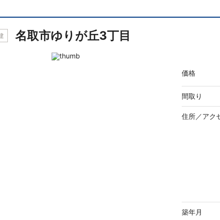
名取市ゆりが丘3丁目
建
価格
間取り
住所／
アク
築年月