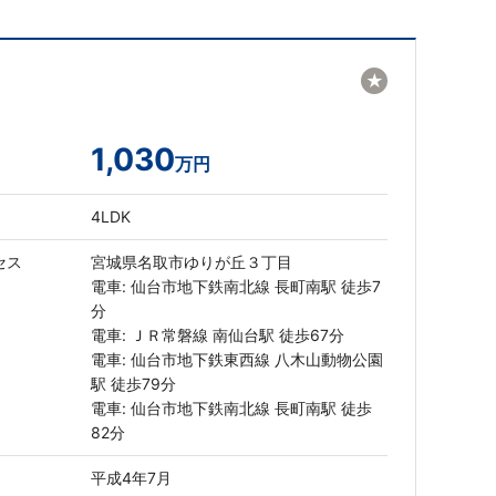
★
1,030
万円
4LDK
セス
宮城県名取市ゆりが丘３丁目
電車: 仙台市地下鉄南北線 長町南駅 徒歩7
分
電車: ＪＲ常磐線 南仙台駅 徒歩67分
電車: 仙台市地下鉄東西線 八木山動物公園
駅 徒歩79分
電車: 仙台市地下鉄南北線 長町南駅 徒歩
82分
平成4年7月