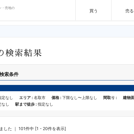
ン・売地の
買う
売る
の検索結果
検索条件
指定なし
エリア :
名取市
価格 :
下限なし〜上限なし
間取り :
建物面
定なし
駅まで徒歩 :
指定なし
た ｜ 101件中 [1 - 20件を表示]