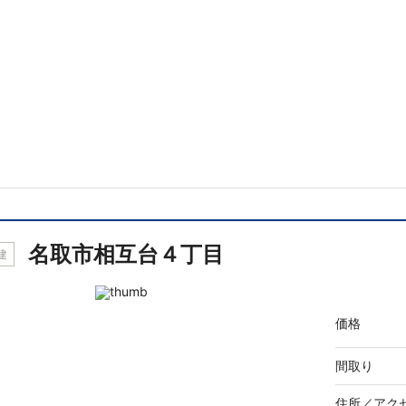
名取市相互台４丁目
建
価格
間取り
住所／
アク