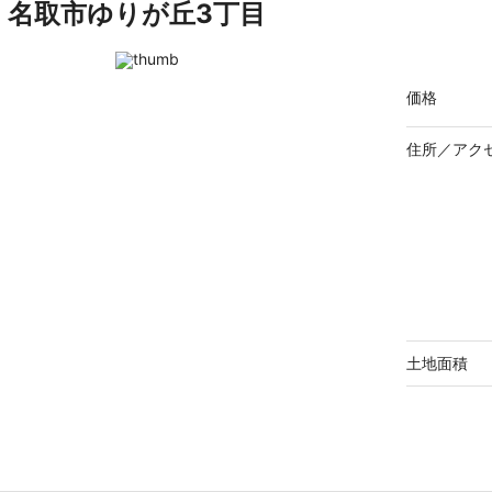
名取市ゆりが丘3丁目
価格
住所／
アク
土地面積