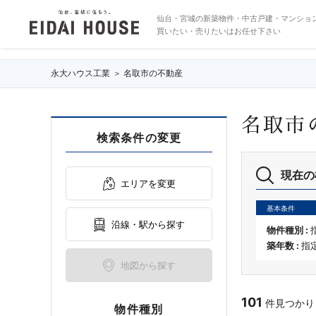
名取市の不動産・物件一覧
仙台・宮城の新築物件・中古戸建・マンショ
買いたい・売りたいはお任せ下さい
永大ハウス工業
名取市の不動産
名取市
検索条件の変更
現在の
エリアを変更
基本条件
沿線・駅から探す
物件種別 :
築年数 :
指
地図から探す
101
件見つかりまし
物件種別