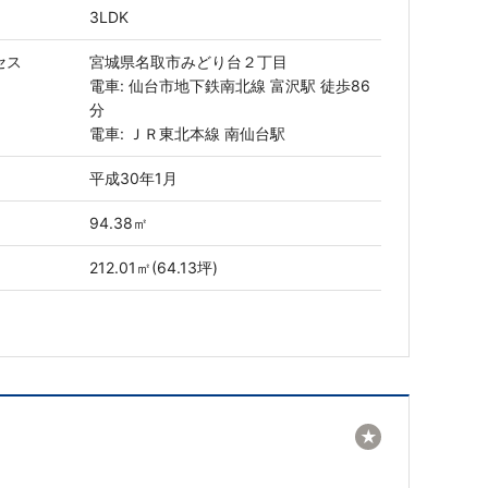
3LDK
セス
宮城県名取市みどり台２丁目
電車: 仙台市地下鉄南北線 富沢駅 徒歩86
分
電車: ＪＲ東北本線 南仙台駅
平成30年1月
94.38㎡
212.01㎡(64.13坪)
★