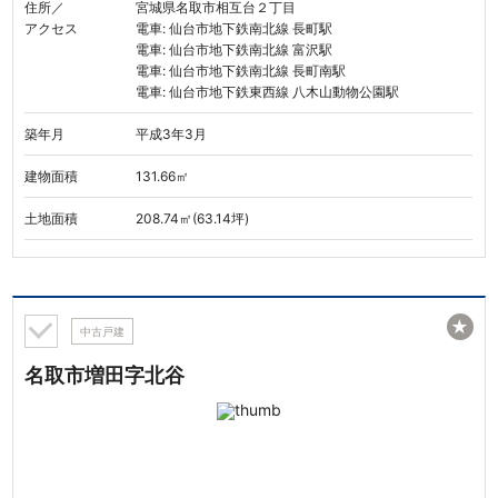
住所／
宮城県名取市相互台２丁目
アクセス
電車: 仙台市地下鉄南北線 長町駅
電車: 仙台市地下鉄南北線 富沢駅
電車: 仙台市地下鉄南北線 長町南駅
電車: 仙台市地下鉄東西線 八木山動物公園駅
築年月
平成3年3月
建物面積
131.66㎡
土地面積
208.74㎡(63.14坪)
★
中古戸建
名取市増田字北谷