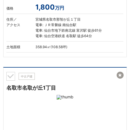
1,800
万円
価格
住所／
宮城県名取市那智が丘１丁目
アクセス
電車: ＪＲ常磐線 南仙台駅
電車: 仙台市地下鉄南北線 富沢駅 徒歩61分
電車: 仙台空港鉄道 名取駅 徒歩64分
土地面積
358.94㎡(108.58坪)
★
中古戸建
名取市名取が丘1丁目