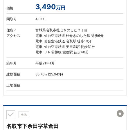
3,490
万円
価格
間取り
4LDK
住所／
宮城県名取市杜せきのした２丁目
アクセス
電車: 仙台空港鉄道 杜せきのした駅 徒歩6分
電車: 仙台空港鉄道 名取駅 徒歩19分
電車: 仙台空港鉄道 美田園駅 徒歩31分
電車: ＪＲ常磐線 館腰駅 徒歩40分
築年月
平成21年1月
建物面積
85.76㎡(25.94坪)
土地面積
★
土地
名取市下余田字草倉田