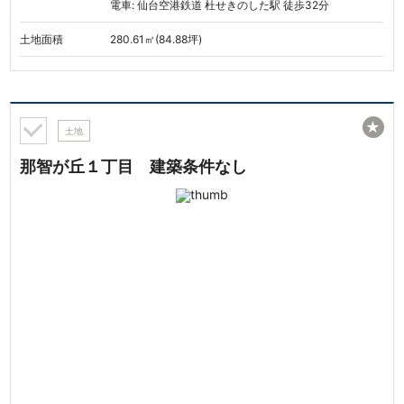
電車: 仙台空港鉄道 杜せきのした駅 徒歩32分
土地面積
280.61㎡(84.88坪)
★
土地
那智が丘１丁目 建築条件なし