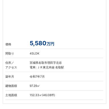
5,580
万円
価格
間取り
4SLDK
住所／
宮城県名取市増田字北谷
アクセス
電車: ＪＲ東北本線 名取駅
築年月
令和7年7月
建物面積
97.29㎡
土地面積
152.33㎡(46.08坪)