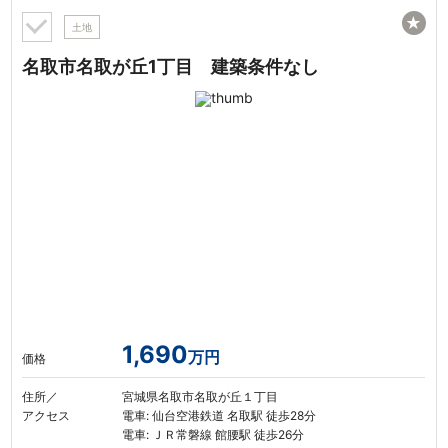
★
土地
名取市名取が丘1丁目 建築条件なし
1,690
万円
価格
住所／
宮城県名取市名取が丘１丁目
アクセス
電車: 仙台空港鉄道 名取駅 徒歩28分
電車: ＪＲ常磐線 館腰駅 徒歩26分