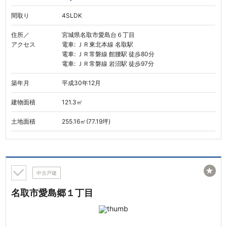
間取り
4SLDK
住所／
宮城県名取市愛島台６丁目
アクセス
電車: ＪＲ東北本線 名取駅
電車: ＪＲ常磐線 館腰駅 徒歩80分
電車: ＪＲ常磐線 岩沼駅 徒歩97分
築年月
平成30年12月
建物面積
121.3㎡
土地面積
255.16㎡(77.19坪)
★
中古戸建
名取市愛島郷１丁目