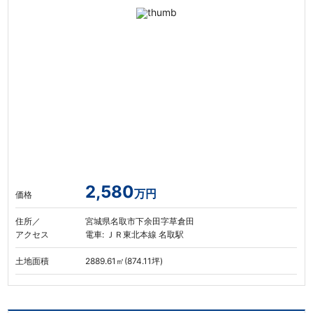
2,580
万円
価格
住所／
宮城県名取市下余田字草倉田
アクセス
電車: ＪＲ東北本線 名取駅
土地面積
2889.61㎡(874.11坪)