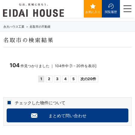
名取市の不動産・物件一覧
togg
navi
お気に入り
閲覧履歴
永大ハウス工業
名取市の不動産
名取市の検索結果
104
件見つかりました ｜ 104件中 [1 - 20件を表示]
1
2
3
4
5
次の20件
チェックした物件について
まとめて問い合わせ