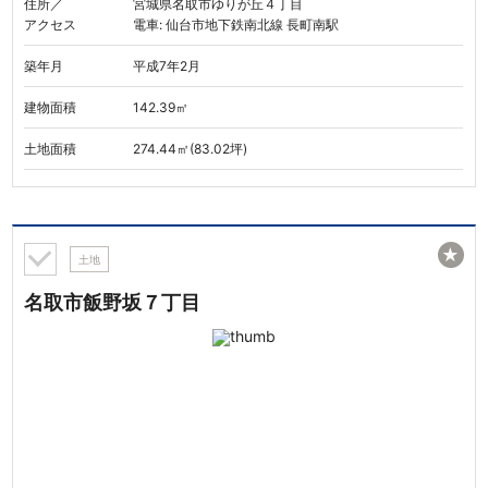
住所／
宮城県名取市ゆりが丘４丁目
アクセス
電車: 仙台市地下鉄南北線 長町南駅
築年月
平成7年2月
建物面積
142.39㎡
土地面積
274.44㎡(83.02坪)
★
土地
名取市飯野坂７丁目