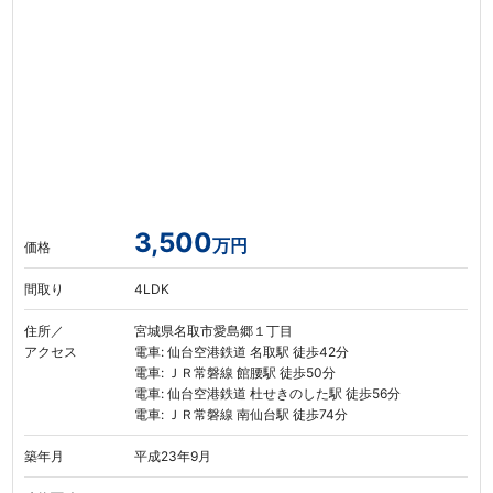
3,500
万円
価格
間取り
4LDK
住所／
宮城県名取市愛島郷１丁目
アクセス
電車: 仙台空港鉄道 名取駅 徒歩42分
電車: ＪＲ常磐線 館腰駅 徒歩50分
電車: 仙台空港鉄道 杜せきのした駅 徒歩56分
電車: ＪＲ常磐線 南仙台駅 徒歩74分
築年月
平成23年9月