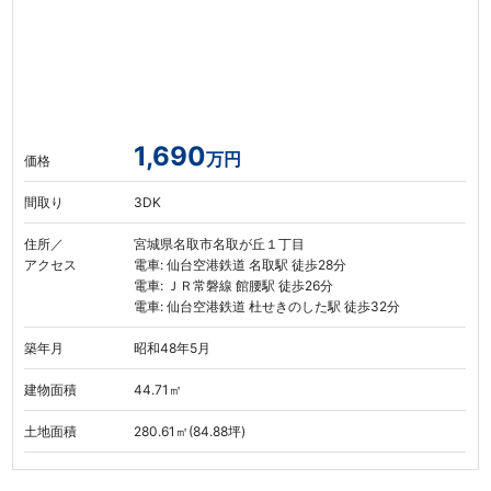
1,690
万円
価格
間取り
3DK
住所／
宮城県名取市名取が丘１丁目
アクセス
電車: 仙台空港鉄道 名取駅 徒歩28分
電車: ＪＲ常磐線 館腰駅 徒歩26分
電車: 仙台空港鉄道 杜せきのした駅 徒歩32分
築年月
昭和48年5月
建物面積
44.71㎡
土地面積
280.61㎡(84.88坪)