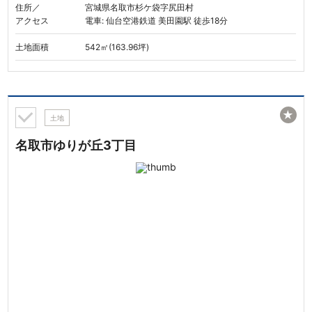
住所／
宮城県名取市杉ケ袋字尻田村
アクセス
電車: 仙台空港鉄道 美田園駅 徒歩18分
土地面積
542㎡(163.96坪)
★
土地
名取市ゆりが丘3丁目