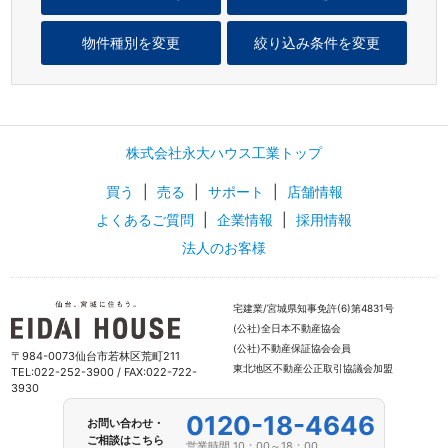
物件種別を変更
絞り込み条件を変更
株式会社永大ハウス工業トップ
買う
|
売る
|
サポート
|
店舗情報
よくあるご質問
|
企業情報
|
採用情報
法人のお客様
宅建業/宮城県知事免許(6)第4831号
(公社)全日本不動産協会
(公社)不動産保証協会会員
〒984-0073仙台市若林区荒町211
東北地区不動産公正取引協議会加盟
TEL:022-252-3900 / FAX:022-722-
3930
0120-18-4646
お問い合わせ・
ご相談はこちら
営業時間 10：00～18：00