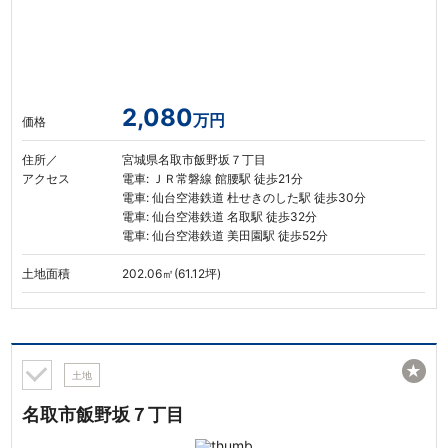
2,080
万円
価格
住所／
宮城県名取市飯野坂７丁目
アクセス
電車: ＪＲ常磐線 館腰駅 徒歩21分
電車: 仙台空港鉄道 杜せきのした駅 徒歩30分
電車: 仙台空港鉄道 名取駅 徒歩32分
電車: 仙台空港鉄道 美田園駅 徒歩52分
土地面積
202.06㎡(61.12坪)
★
土地
名取市飯野坂７丁目