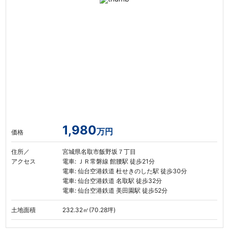
1,980
万円
価格
住所／
宮城県名取市飯野坂７丁目
アクセス
電車: ＪＲ常磐線 館腰駅 徒歩21分
電車: 仙台空港鉄道 杜せきのした駅 徒歩30分
電車: 仙台空港鉄道 名取駅 徒歩32分
電車: 仙台空港鉄道 美田園駅 徒歩52分
土地面積
232.32㎡(70.28坪)