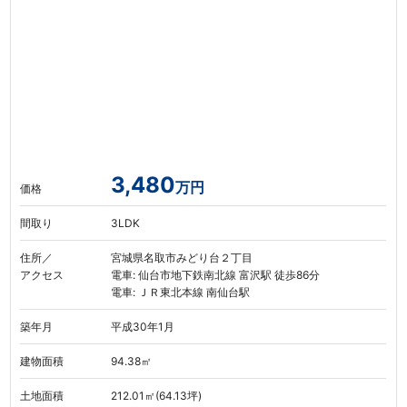
3,480
万円
価格
間取り
3LDK
住所／
宮城県名取市みどり台２丁目
アクセス
電車: 仙台市地下鉄南北線 富沢駅 徒歩86分
電車: ＪＲ東北本線 南仙台駅
築年月
平成30年1月
建物面積
94.38㎡
土地面積
212.01㎡(64.13坪)