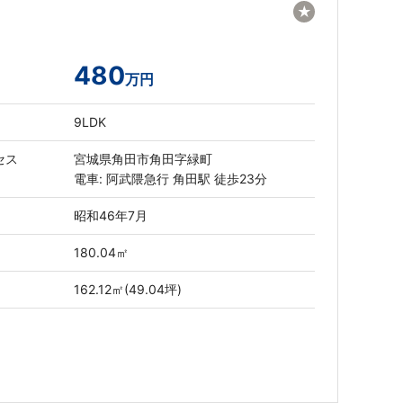
★
480
万円
9LDK
セス
宮城県角田市角田字緑町
電車: 阿武隈急行 角田駅 徒歩23分
昭和46年7月
180.04㎡
162.12㎡(49.04坪)