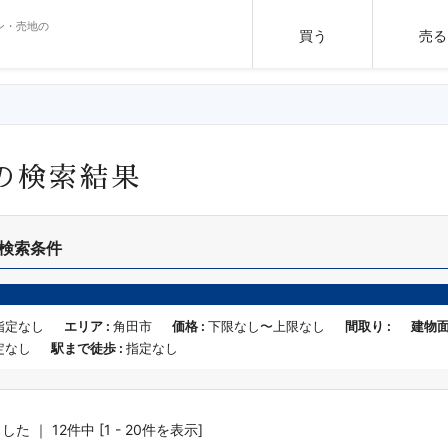
ン・売地の
買う
売る
の検索結果
検索条件
指定なし
エリア :
角田市
価格 :
下限なし〜上限なし
間取り :
建物面
定なし
駅まで徒歩 :
指定なし
 ｜ 12件中 [1 - 20件を表示]