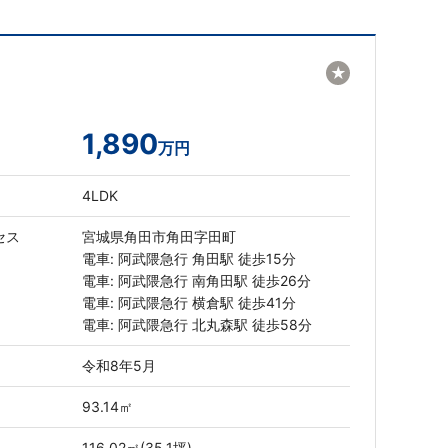
★
1,890
万円
4LDK
セス
宮城県角田市角田字田町
電車: 阿武隈急行 角田駅 徒歩15分
電車: 阿武隈急行 南角田駅 徒歩26分
電車: 阿武隈急行 横倉駅 徒歩41分
電車: 阿武隈急行 北丸森駅 徒歩58分
令和8年5月
93.14㎡
116.02㎡(35.1坪)