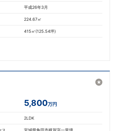
平成26年3月
224.67㎡
415㎡(125.54坪)
★
5,800
万円
2LDK
セス
宮城県角田市梶賀字一里壇