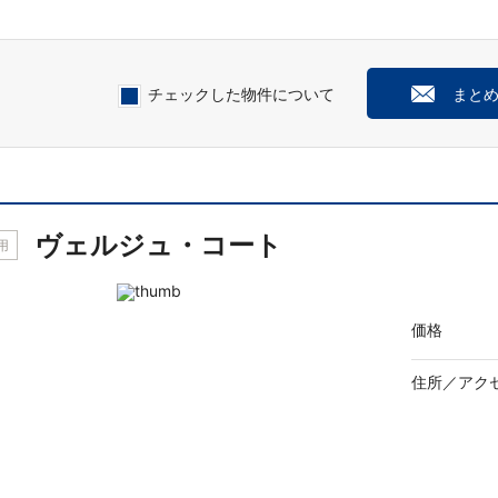
チェックした物件について
まと
ヴェルジュ・コート
用
価格
住所／
アク