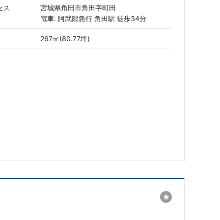
セス
宮城県角田市角田字町田
電車: 阿武隈急行 角田駅 徒歩34分
267㎡(80.77坪)
★