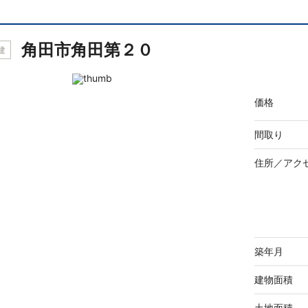
角田市角田第２０
建
価格
間取り
住所／
アク
築年月
建物面積
土地面積