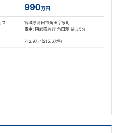
990
万円
セス
宮城県角田市角田字泉町
電車: 阿武隈急行 角田駅 徒歩5分
712.97㎡(215.67坪)