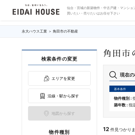
角田市の不動産・物件一覧
仙台・宮城の新築物件・中古戸建・マンショ
買いたい・売りたいはお任せ下さい
永大ハウス工業
角田市の不動産
角田市
検索条件の変更
現在の
エリアを変更
基本条件
沿線・駅から探す
物件種別 :
築年数 :
指
地図から探す
12
件見つかりました
物件種別