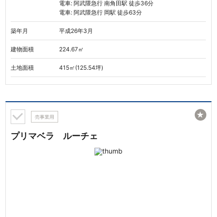
電車: 阿武隈急行 南角田駅 徒歩36分
電車: 阿武隈急行 岡駅 徒歩63分
築年月
平成26年3月
建物面積
224.67㎡
土地面積
415㎡(125.54坪)
★
売事業用
プリマベラ ルーチェ