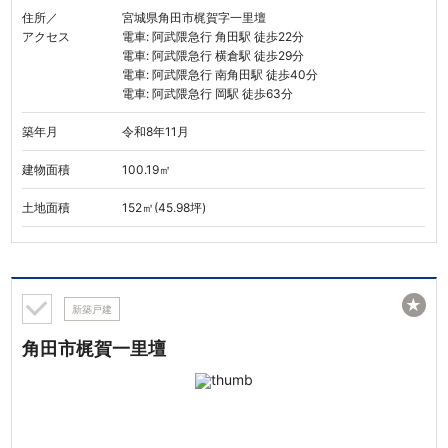
住所／
宮城県角田市梶賀字一里壇
アクセス
電車: 阿武隈急行 角田駅 徒歩22分
電車: 阿武隈急行 横倉駅 徒歩29分
電車: 阿武隈急行 南角田駅 徒歩40分
電車: 阿武隈急行 岡駅 徒歩63分
築年月
令和8年11月
建物面積
100.19㎡
土地面積
152㎡(45.98坪)
★
新築戸建
角田市梶賀一里壇