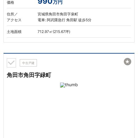
990
万円
価格
住所／
宮城県角田市角田字泉町
アクセス
電車: 阿武隈急行 角田駅 徒歩5分
土地面積
712.97㎡(215.67坪)
★
中古戸建
角田市角田字緑町