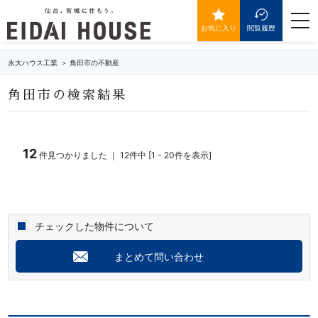
角田市の不動産・物件一覧
togg
navi
お気に入り
閲覧履歴
永大ハウス工業
角田市の不動産
角田市の検索結果
12
件見つかりました ｜ 12件中 [1 - 20件を表示]
チェックした物件について
まとめて問い合わせ