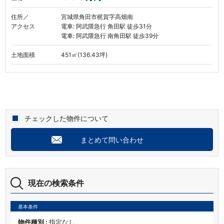
住所／
宮城県角田市梶賀字高畑南
アクセス
電車: 阿武隈急行 角田駅 徒歩31分
電車: 阿武隈急行 南角田駅 徒歩39分
土地面積
451㎡(136.43坪)
チェックした物件について
まとめて問い合わせ
現在の検索条件
基本条件
物件種別 :
指定なし