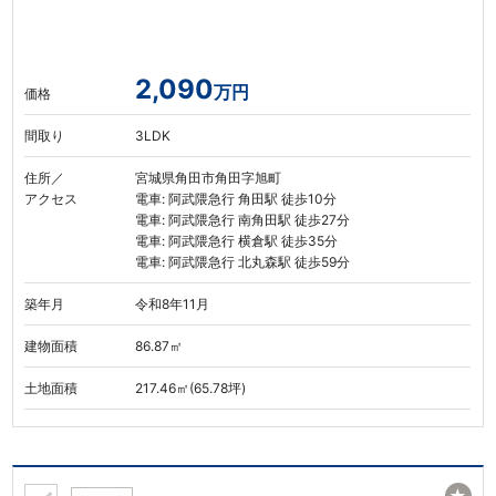
2,090
万円
価格
間取り
3LDK
住所／
宮城県角田市角田字旭町
アクセス
電車: 阿武隈急行 角田駅 徒歩10分
電車: 阿武隈急行 南角田駅 徒歩27分
電車: 阿武隈急行 横倉駅 徒歩35分
電車: 阿武隈急行 北丸森駅 徒歩59分
築年月
令和8年11月
建物面積
86.87㎡
土地面積
217.46㎡(65.78坪)