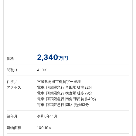
2,340
万円
価格
間取り
4LDK
住所／
宮城県角田市梶賀字一里壇
アクセス
電車: 阿武隈急行 角田駅 徒歩22分
電車: 阿武隈急行 横倉駅 徒歩29分
電車: 阿武隈急行 南角田駅 徒歩40分
電車: 阿武隈急行 岡駅 徒歩63分
築年月
令和8年11月
建物面積
100.19㎡