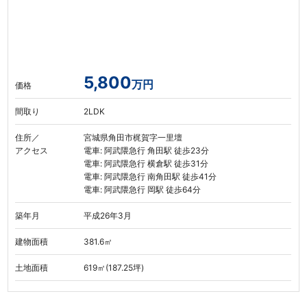
5,800
万円
価格
間取り
2LDK
住所／
宮城県角田市梶賀字一里壇
アクセス
電車: 阿武隈急行 角田駅 徒歩23分
電車: 阿武隈急行 横倉駅 徒歩31分
電車: 阿武隈急行 南角田駅 徒歩41分
電車: 阿武隈急行 岡駅 徒歩64分
築年月
平成26年3月
建物面積
381.6㎡
土地面積
619㎡(187.25坪)