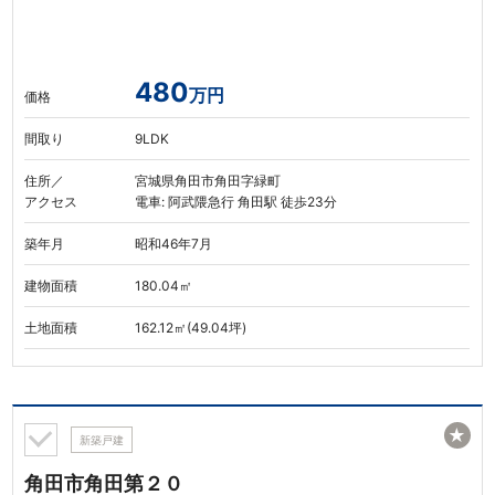
480
万円
価格
間取り
9LDK
住所／
宮城県角田市角田字緑町
アクセス
電車: 阿武隈急行 角田駅 徒歩23分
築年月
昭和46年7月
建物面積
180.04㎡
土地面積
162.12㎡(49.04坪)
★
新築戸建
角田市角田第２０