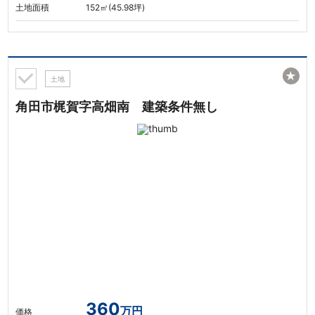
土地面積
152㎡(45.98坪)
★
土地
角田市梶賀字高畑南 建築条件無し
360
万円
価格