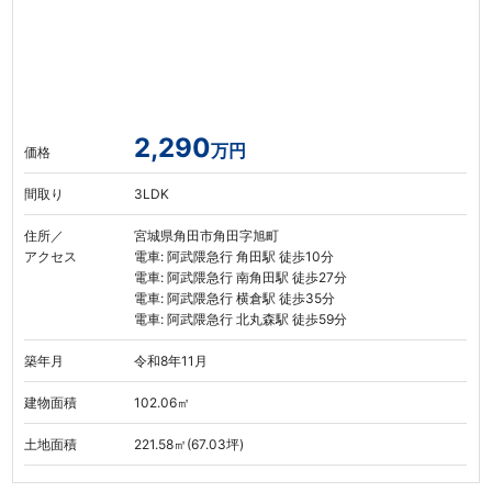
2,290
万円
価格
間取り
3LDK
住所／
宮城県角田市角田字旭町
アクセス
電車: 阿武隈急行 角田駅 徒歩10分
電車: 阿武隈急行 南角田駅 徒歩27分
電車: 阿武隈急行 横倉駅 徒歩35分
電車: 阿武隈急行 北丸森駅 徒歩59分
築年月
令和8年11月
建物面積
102.06㎡
土地面積
221.58㎡(67.03坪)