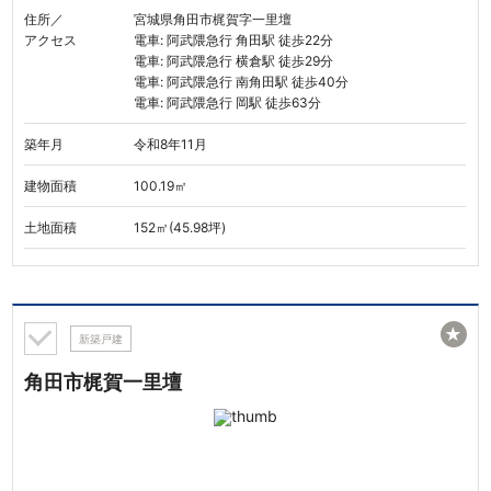
住所／
宮城県角田市梶賀字一里壇
アクセス
電車: 阿武隈急行 角田駅 徒歩22分
電車: 阿武隈急行 横倉駅 徒歩29分
電車: 阿武隈急行 南角田駅 徒歩40分
電車: 阿武隈急行 岡駅 徒歩63分
築年月
令和8年11月
建物面積
100.19㎡
土地面積
152㎡(45.98坪)
★
新築戸建
角田市梶賀一里壇