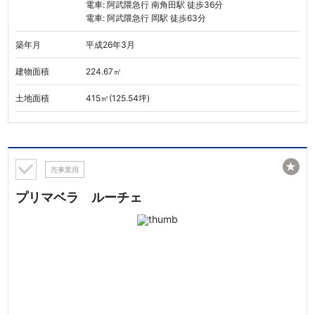
電車: 阿武隈急行 南角田駅 徒歩36分
電車: 阿武隈急行 岡駅 徒歩63分
築年月
平成26年3月
建物面積
224.67㎡
土地面積
415㎡(125.54坪)
★
売事業用
プリマベラ ルーチェ