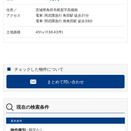
住所／
宮城県角田市梶賀字高畑南
アクセス
電車: 阿武隈急行 角田駅 徒歩31分
電車: 阿武隈急行 南角田駅 徒歩39分
土地面積
451㎡(136.43坪)
チェックした物件について
まとめて問い合わせ
現在の検索条件
基本条件
物件種別 :
指定なし