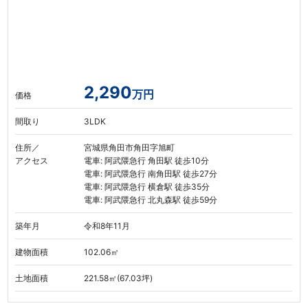
2,290
万円
価格
間取り
3LDK
住所／
宮城県角田市角田字旭町
アクセス
電車: 阿武隈急行 角田駅 徒歩10分
電車: 阿武隈急行 南角田駅 徒歩27分
電車: 阿武隈急行 横倉駅 徒歩35分
電車: 阿武隈急行 北丸森駅 徒歩59分
築年月
令和8年11月
建物面積
102.06㎡
土地面積
221.58㎡(67.03坪)