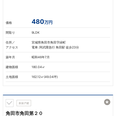
480
万円
価格
間取り
9LDK
住所／
宮城県角田市角田字緑町
アクセス
電車: 阿武隈急行 角田駅 徒歩23分
築年月
昭和46年7月
建物面積
180.04㎡
土地面積
162.12㎡(49.04坪)
★
新築戸建
角田市角田第２０