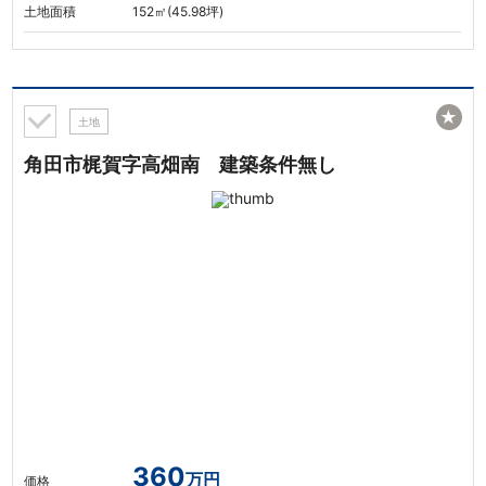
土地面積
152㎡(45.98坪)
★
土地
角田市梶賀字高畑南 建築条件無し
360
万円
価格