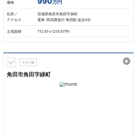
990
万円
価格
住所／
宮城県角田市角田字泉町
アクセス
電車: 阿武隈急行 角田駅 徒歩5分
土地面積
712.97㎡(215.67坪)
★
中古戸建
角田市角田字緑町