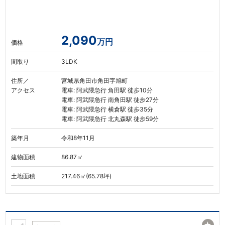
2,090
万円
価格
間取り
3LDK
住所／
宮城県角田市角田字旭町
アクセス
電車: 阿武隈急行 角田駅 徒歩10分
電車: 阿武隈急行 南角田駅 徒歩27分
電車: 阿武隈急行 横倉駅 徒歩35分
電車: 阿武隈急行 北丸森駅 徒歩59分
築年月
令和8年11月
建物面積
86.87㎡
土地面積
217.46㎡(65.78坪)