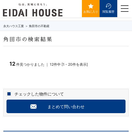
角田市の不動産・物件一覧
togg
navi
お気に入り
閲覧履歴
永大ハウス工業
角田市の不動産
角田市の検索結果
12
件見つかりました ｜ 12件中 [1 - 20件を表示]
チェックした物件について
まとめて問い合わせ