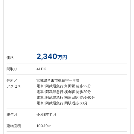
2,340
万円
価格
間取り
4LDK
住所／
宮城県角田市梶賀字一里壇
アクセス
電車: 阿武隈急行 角田駅 徒歩22分
電車: 阿武隈急行 横倉駅 徒歩29分
電車: 阿武隈急行 南角田駅 徒歩40分
電車: 阿武隈急行 岡駅 徒歩63分
築年月
令和8年11月
建物面積
100.19㎡