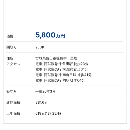
5,800
万円
価格
間取り
2LDK
住所／
宮城県角田市梶賀字一里壇
アクセス
電車: 阿武隈急行 角田駅 徒歩23分
電車: 阿武隈急行 横倉駅 徒歩31分
電車: 阿武隈急行 南角田駅 徒歩41分
電車: 阿武隈急行 岡駅 徒歩64分
築年月
平成26年3月
建物面積
381.6㎡
土地面積
619㎡(187.25坪)