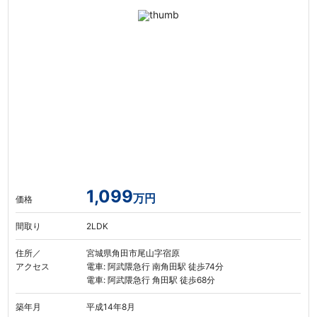
1,099
万円
価格
間取り
2LDK
住所／
宮城県角田市尾山字宿原
アクセス
電車: 阿武隈急行 南角田駅 徒歩74分
電車: 阿武隈急行 角田駅 徒歩68分
築年月
平成14年8月