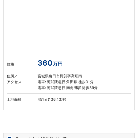
360
万円
価格
住所／
宮城県角田市梶賀字高畑南
アクセス
電車: 阿武隈急行 角田駅 徒歩31分
電車: 阿武隈急行 南角田駅 徒歩39分
土地面積
451㎡(136.43坪)