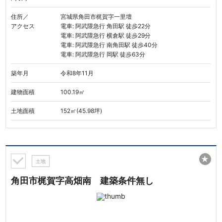
住所／
宮城県角田市梶賀字一里壇
アクセス
電車: 阿武隈急行 角田駅 徒歩22分
電車: 阿武隈急行 横倉駅 徒歩29分
電車: 阿武隈急行 南角田駅 徒歩40分
電車: 阿武隈急行 岡駅 徒歩63分
築年月
令和8年11月
建物面積
100.19㎡
土地面積
152㎡(45.98坪)
★
土地
角田市梶賀字高畑南 建築条件無し