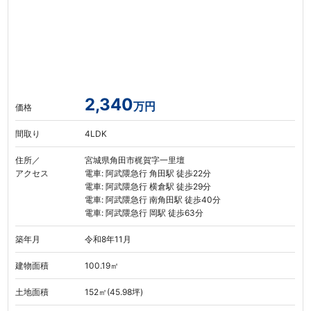
2,340
万円
価格
間取り
4LDK
住所／
宮城県角田市梶賀字一里壇
アクセス
電車: 阿武隈急行 角田駅 徒歩22分
電車: 阿武隈急行 横倉駅 徒歩29分
電車: 阿武隈急行 南角田駅 徒歩40分
電車: 阿武隈急行 岡駅 徒歩63分
築年月
令和8年11月
建物面積
100.19㎡
土地面積
152㎡(45.98坪)