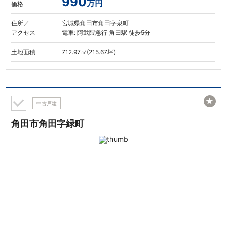
990
万円
価格
住所／
宮城県角田市角田字泉町
アクセス
電車: 阿武隈急行 角田駅 徒歩5分
土地面積
712.97㎡(215.67坪)
★
中古戸建
角田市角田字緑町