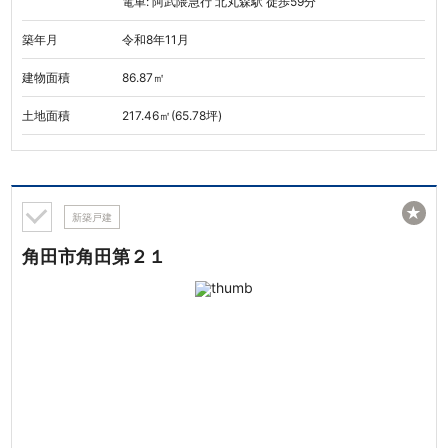
電車: 阿武隈急行 北丸森駅 徒歩59分
築年月
令和8年11月
建物面積
86.87㎡
土地面積
217.46㎡(65.78坪)
★
新築戸建
角田市角田第２１