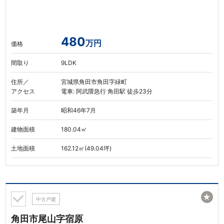
480
万円
価格
間取り
9LDK
住所／
宮城県角田市角田字緑町
アクセス
電車: 阿武隈急行 角田駅 徒歩23分
築年月
昭和46年7月
建物面積
180.04㎡
土地面積
162.12㎡(49.04坪)
★
中古戸建
角田市尾山字宿原