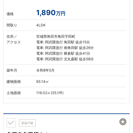
1,890
万円
価格
間取り
4LDK
住所／
宮城県角田市角田字田町
アクセス
電車: 阿武隈急行 角田駅 徒歩15分
電車: 阿武隈急行 南角田駅 徒歩26分
電車: 阿武隈急行 横倉駅 徒歩41分
電車: 阿武隈急行 北丸森駅 徒歩58分
築年月
令和8年5月
建物面積
93.14㎡
土地面積
116.02㎡(35.1坪)
★
新築戸建