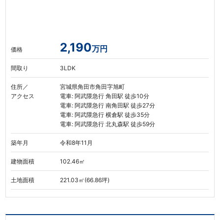
2,190
万円
価格
間取り
3LDK
住所／
宮城県角田市角田字旭町
アクセス
電車: 阿武隈急行 角田駅 徒歩10分
電車: 阿武隈急行 南角田駅 徒歩27分
電車: 阿武隈急行 横倉駅 徒歩35分
電車: 阿武隈急行 北丸森駅 徒歩59分
築年月
令和8年11月
建物面積
102.46㎡
土地面積
221.03㎡(66.86坪)