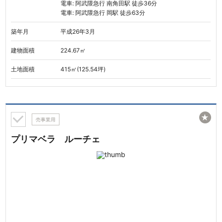
電車: 阿武隈急行 南角田駅 徒歩36分
電車: 阿武隈急行 岡駅 徒歩63分
築年月
平成26年3月
建物面積
224.67㎡
土地面積
415㎡(125.54坪)
★
売事業用
プリマベラ ルーチェ