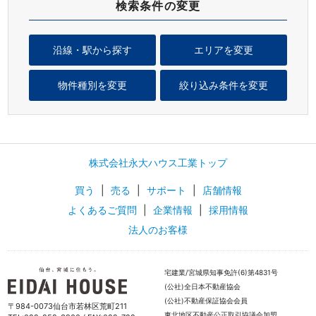
検索条件の変更
沿線・駅から探す
エリアを変更
物件種別を変更
絞り込み条件を変更
株式会社永大ハウス工業トップ
買う
|
売る
|
サポート
|
店舗情報
よくあるご質問
|
企業情報
|
採用情報
法人のお客様
宅建業/宮城県知事免許(6)第4831号
(公社)全日本不動産協会
(公社)不動産保証協会会員
〒984-0073仙台市若林区荒町211
東北地区不動産公正取引協議会加盟