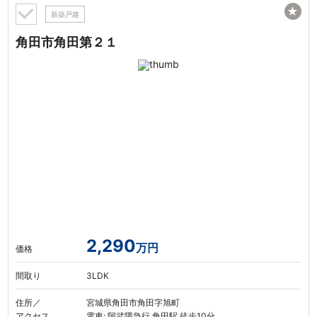
★
新築戸建
角田市角田第２１
2,290
万円
価格
間取り
3LDK
住所／
宮城県角田市角田字旭町
アクセス
電車: 阿武隈急行 角田駅 徒歩10分