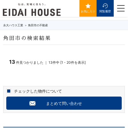
角田市の不動産・物件一覧
togg
navi
お気に入り
閲覧履歴
永大ハウス工業
角田市の不動産
角田市の検索結果
13
件見つかりました ｜ 13件中 [1 - 20件を表示]
チェックした物件について
まとめて問い合わせ