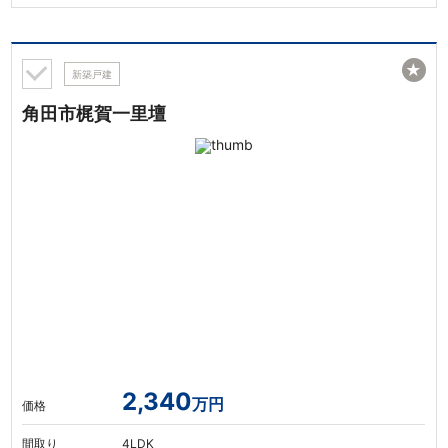
★
新築戸建
角田市梶賀一里壇
2,340
万円
価格
間取り
4LDK