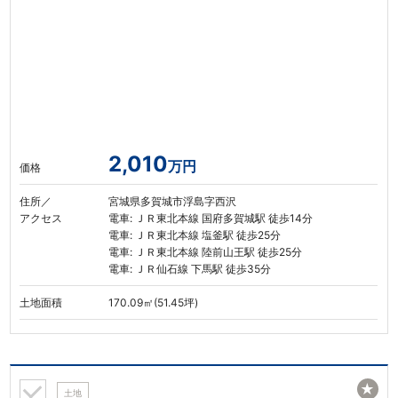
2,010
万円
価格
住所／
宮城県多賀城市浮島字西沢
アクセス
電車: ＪＲ東北本線 国府多賀城駅 徒歩14分
電車: ＪＲ東北本線 塩釜駅 徒歩25分
電車: ＪＲ東北本線 陸前山王駅 徒歩25分
電車: ＪＲ仙石線 下馬駅 徒歩35分
土地面積
170.09㎡(51.45坪)
★
土地