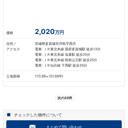
2,020
万円
価格
住所／
宮城県多賀城市浮島字西沢
アクセス
電車: ＪＲ東北本線 国府多賀城駅 徒歩13分
電車: ＪＲ東北本線 塩釜駅 徒歩25分
電車: ＪＲ東北本線 陸前山王駅 徒歩25分
電車: ＪＲ仙石線 下馬駅 徒歩35分
土地面積
170.89㎡(51.69坪)
次の20件
チェックした物件について
まとめて問い合わせ