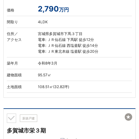
2,790
万円
価格
間取り
4LDK
住所／
宮城県多賀城市下馬３丁目
アクセス
電車: ＪＲ仙石線 下馬駅 徒歩12分
電車: ＪＲ仙石線 西塩釜駅 徒歩14分
電車: ＪＲ東北本線 塩釜駅 徒歩20分
築年月
令和8年3月
建物面積
95.57㎡
土地面積
108.51㎡(32.82坪)
★
新築戸建
多賀城市栄３期