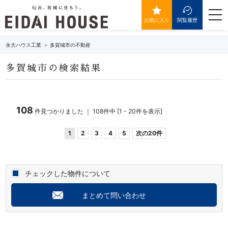
多賀城市の不動産・物件一覧
togg
navi
お気に入り
閲覧履歴
永大ハウス工業
多賀城市の不動産
多賀城市の検索結果
108
件見つかりました ｜ 108件中 [1 - 20件を表示]
1
2
3
4
5
次の20件
チェックした物件について
まとめて問い合わせ