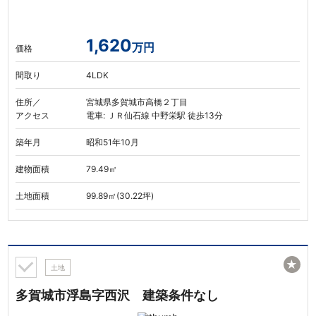
1,620
万円
価格
間取り
4LDK
住所／
宮城県多賀城市高橋２丁目
アクセス
電車: ＪＲ仙石線 中野栄駅 徒歩13分
築年月
昭和51年10月
建物面積
79.49㎡
土地面積
99.89㎡(30.22坪)
★
土地
多賀城市浮島字西沢 建築条件なし