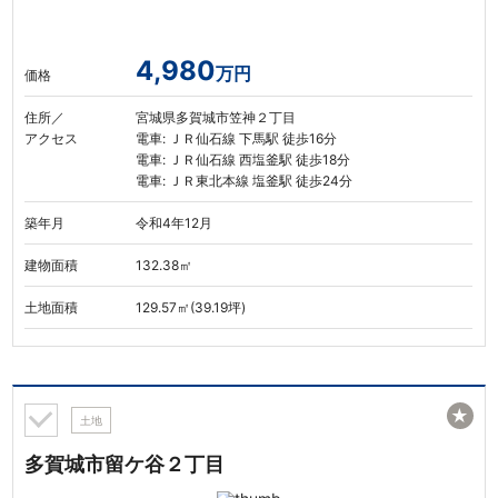
4,980
万円
価格
住所／
宮城県多賀城市笠神２丁目
アクセス
電車: ＪＲ仙石線 下馬駅 徒歩16分
電車: ＪＲ仙石線 西塩釜駅 徒歩18分
電車: ＪＲ東北本線 塩釜駅 徒歩24分
築年月
令和4年12月
建物面積
132.38㎡
土地面積
129.57㎡(39.19坪)
★
土地
多賀城市留ケ谷２丁目