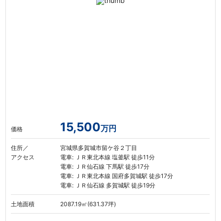
15,500
万円
価格
住所／
宮城県多賀城市留ケ谷２丁目
アクセス
電車: ＪＲ東北本線 塩釜駅 徒歩11分
電車: ＪＲ仙石線 下馬駅 徒歩17分
電車: ＪＲ東北本線 国府多賀城駅 徒歩17分
電車: ＪＲ仙石線 多賀城駅 徒歩19分
土地面積
2087.19㎡(631.37坪)