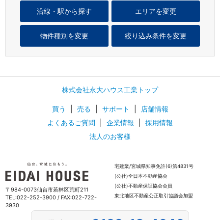
沿線・駅から探す
エリアを変更
物件種別を変更
絞り込み条件を変更
株式会社永大ハウス工業トップ
買う
|
売る
|
サポート
|
店舗情報
よくあるご質問
|
企業情報
|
採用情報
法人のお客様
宅建業/宮城県知事免許(6)第4831号
(公社)全日本不動産協会
(公社)不動産保証協会会員
〒984-0073仙台市若林区荒町211
東北地区不動産公正取引協議会加盟
TEL:022-252-3900 / FAX:022-722-
3930