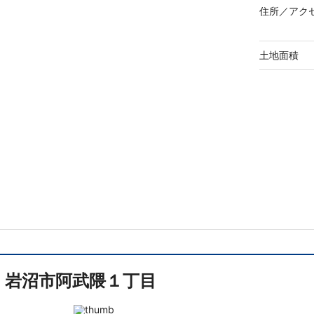
住所／
アク
土地面積
岩沼市阿武隈１丁目