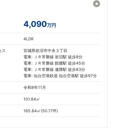
★
4,090
万円
4LDK
セス
宮城県岩沼市中央３丁目
電車: ＪＲ常磐線 岩沼駅 徒歩8分
電車: ＪＲ常磐線 館腰駅 徒歩45分
電車: ＪＲ常磐線 逢隈駅 徒歩83分
電車: 仙台空港鉄道 仙台空港駅 徒歩97分
令和8年11月
101.84㎡
165.84㎡(50.17坪)