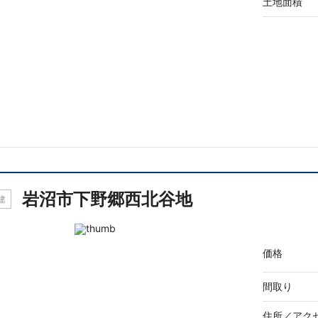
土地面積
岩沼市下野郷西北谷地
建
価格
間取り
住所／
アク