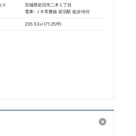
セス
宮城県岩沼市二木１丁目
電車: ＪＲ常磐線 岩沼駅 徒歩16分
235.53㎡(71.25坪)
★