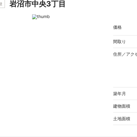
岩沼市中央3丁目
建
価格
間取り
住所／
アク
築年月
建物面積
土地面積