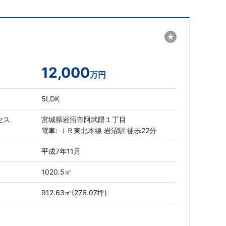
★
12,000
万円
5LDK
セス
宮城県岩沼市阿武隈１丁目
電車: ＪＲ東北本線 岩沼駅 徒歩22分
平成7年11月
1020.5㎡
912.63㎡(276.07坪)