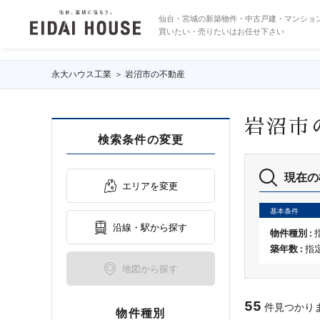
岩沼市の不動産・物件一覧
仙台・宮城の新築物件・中古戸建・マンショ
買いたい・売りたいはお任せ下さい
永大ハウス工業
岩沼市の不動産
岩沼市
検索条件の変更
現在の
エリアを変更
基本条件
沿線・駅から探す
物件種別 :
築年数 :
指
地図から探す
55
件見つかりまし
物件種別