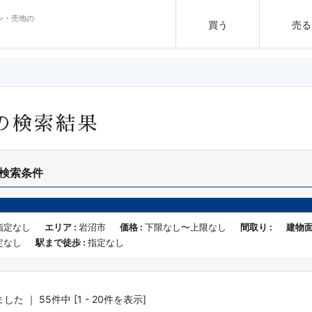
ン・売地の
買う
売る
の検索結果
検索条件
指定なし
エリア :
岩沼市
価格 :
下限なし〜上限なし
間取り :
建物面
定なし
駅まで徒歩 :
指定なし
た ｜ 55件中 [1 - 20件を表示]