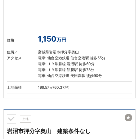
1,150
万円
価格
住所／
宮城県岩沼市押分字奥山
アクセス
電車: 仙台空港鉄道 仙台空港駅 徒歩55分
電車: ＪＲ常磐線 岩沼駅 徒歩60分
電車: ＪＲ常磐線 館腰駅 徒歩78分
電車: 仙台空港鉄道 美田園駅 徒歩90分
土地面積
199.57㎡(60.37坪)
★
土地
岩沼市押分字奥山 建築条件なし