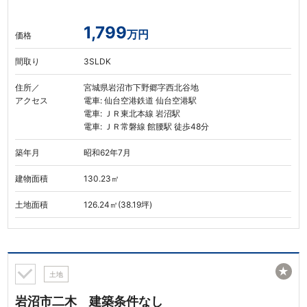
1,799
万円
価格
間取り
3SLDK
住所／
宮城県岩沼市下野郷字西北谷地
アクセス
電車: 仙台空港鉄道 仙台空港駅
電車: ＪＲ東北本線 岩沼駅
電車: ＪＲ常磐線 館腰駅 徒歩48分
築年月
昭和62年7月
建物面積
130.23㎡
土地面積
126.24㎡(38.19坪)
★
土地
岩沼市二木 建築条件なし