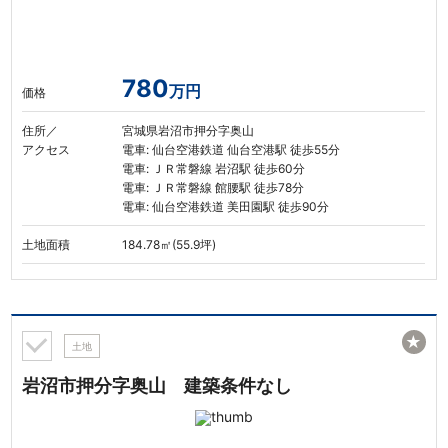
780
万円
価格
住所／
宮城県岩沼市押分字奥山
アクセス
電車: 仙台空港鉄道 仙台空港駅 徒歩55分
電車: ＪＲ常磐線 岩沼駅 徒歩60分
電車: ＪＲ常磐線 館腰駅 徒歩78分
電車: 仙台空港鉄道 美田園駅 徒歩90分
土地面積
184.78㎡(55.9坪)
★
土地
岩沼市押分字奥山 建築条件なし