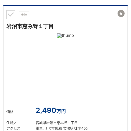
★
土地
岩沼市恵み野１丁目
2,490
万円
価格
住所／
宮城県岩沼市恵み野１丁目
アクセス
電車: ＪＲ常磐線 岩沼駅 徒歩45分