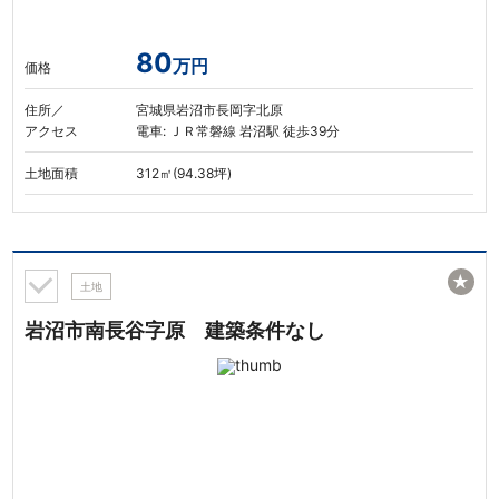
80
万円
価格
住所／
宮城県岩沼市長岡字北原
アクセス
電車: ＪＲ常磐線 岩沼駅 徒歩39分
土地面積
312㎡(94.38坪)
★
土地
岩沼市南長谷字原 建築条件なし