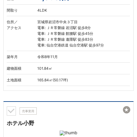
間取り
4LDK
住所／
宮城県岩沼市中央３丁目
アクセス
電車: ＪＲ常磐線 岩沼駅 徒歩8分
電車: ＪＲ常磐線 館腰駅 徒歩45分
電車: ＪＲ常磐線 逢隈駅 徒歩83分
電車: 仙台空港鉄道 仙台空港駅 徒歩97分
築年月
令和8年11月
建物面積
101.84㎡
土地面積
165.84㎡(50.17坪)
★
売事業用
ホテル小野