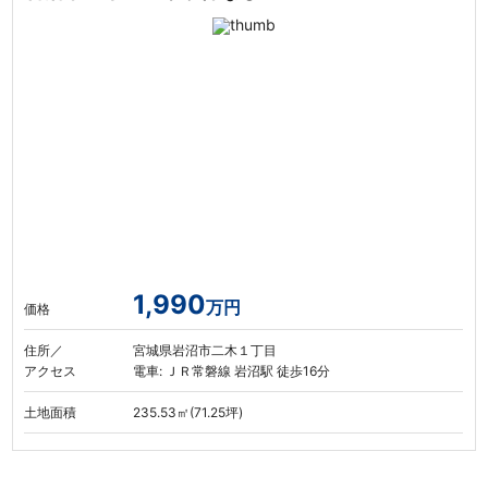
1,990
万円
価格
住所／
宮城県岩沼市二木１丁目
アクセス
電車: ＪＲ常磐線 岩沼駅 徒歩16分
土地面積
235.53㎡(71.25坪)