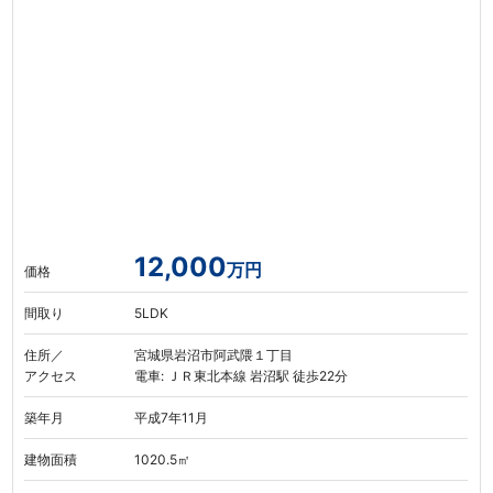
12,000
万円
価格
間取り
5LDK
住所／
宮城県岩沼市阿武隈１丁目
アクセス
電車: ＪＲ東北本線 岩沼駅 徒歩22分
築年月
平成7年11月
建物面積
1020.5㎡