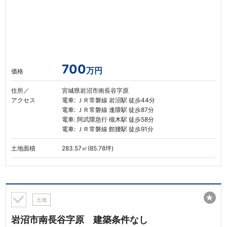
700
万円
価格
住所／
宮城県岩沼市南長谷字原
アクセス
電車: ＪＲ常磐線 岩沼駅 徒歩44分
電車: ＪＲ常磐線 逢隈駅 徒歩87分
電車: 阿武隈急行 槻木駅 徒歩58分
電車: ＪＲ常磐線 館腰駅 徒歩91分
土地面積
283.57㎡(85.78坪)
★
土地
岩沼市南長谷字原 建築条件なし