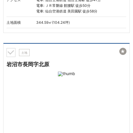
電車: ＪＲ常磐線 館腰駅 徒歩50分
電車: 仙台空港鉄道 美田園駅 徒歩58分
土地面積
344.59㎡(104.24坪)
★
土地
岩沼市長岡字北原