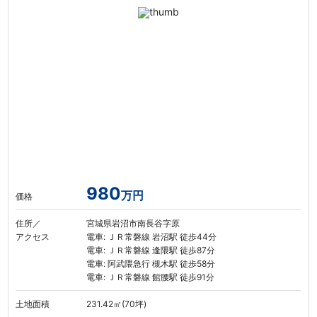
980
万円
価格
住所／
宮城県岩沼市南長谷字原
アクセス
電車: ＪＲ常磐線 岩沼駅 徒歩44分
電車: ＪＲ常磐線 逢隈駅 徒歩87分
電車: 阿武隈急行 槻木駅 徒歩58分
電車: ＪＲ常磐線 館腰駅 徒歩91分
土地面積
231.42㎡(70坪)