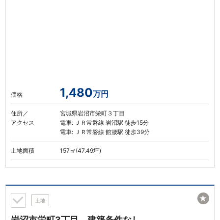
1,480
万円
価格
住所／
宮城県岩沼市栄町３丁目
アクセス
電車: ＪＲ常磐線 岩沼駅 徒歩15分
電車: ＪＲ常磐線 館腰駅 徒歩39分
土地面積
157㎡(47.49坪)
★
土地
岩沼市栄町3丁目 建築条件なし