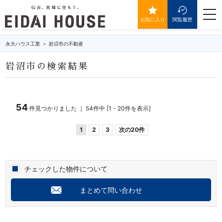
岩沼市の不動産・物件一覧
togg
navi
お気に入り
閲覧履歴
永大ハウス工業
岩沼市の不動産
岩沼市の検索結果
54
件見つかりました ｜ 54件中 [1 - 20件を表示]
1
2
3
次の20件
チェックした物件について
まとめて問い合わせ