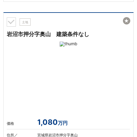
★
土地
岩沼市押分字奥山 建築条件なし
1,080
万円
価格
住所／
宮城県岩沼市押分字奥山