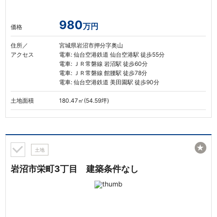
980
万円
価格
住所／
宮城県岩沼市押分字奥山
アクセス
電車: 仙台空港鉄道 仙台空港駅 徒歩55分
電車: ＪＲ常磐線 岩沼駅 徒歩60分
電車: ＪＲ常磐線 館腰駅 徒歩78分
電車: 仙台空港鉄道 美田園駅 徒歩90分
土地面積
180.47㎡(54.59坪)
★
土地
岩沼市栄町3丁目 建築条件なし