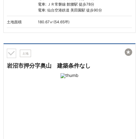
電車: ＪＲ常磐線 館腰駅 徒歩78分
電車: 仙台空港鉄道 美田園駅 徒歩90分
土地面積
180.67㎡(54.65坪)
★
土地
岩沼市押分字奥山 建築条件なし