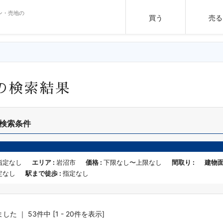
ン・売地の
買う
売る
の検索結果
検索条件
指定なし
エリア :
岩沼市
価格 :
下限なし〜上限なし
間取り :
建物面
定なし
駅まで徒歩 :
指定なし
た ｜ 53件中 [1 - 20件を表示]