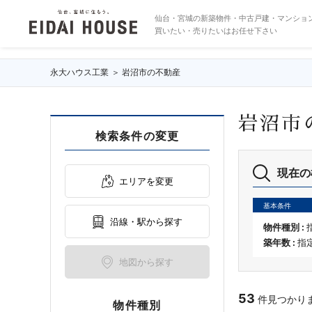
岩沼市の不動産・物件一覧
仙台・宮城の新築物件・中古戸建・マンショ
買いたい・売りたいはお任せ下さい
永大ハウス工業
岩沼市の不動産
岩沼市
検索条件の変更
現在の
エリアを変更
基本条件
沿線・駅から探す
物件種別 :
築年数 :
指
地図から探す
53
件見つかりまし
物件種別