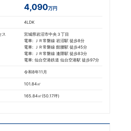
4,090
万円
4LDK
セス
宮城県岩沼市中央３丁目
電車: ＪＲ常磐線 岩沼駅 徒歩8分
電車: ＪＲ常磐線 館腰駅 徒歩45分
電車: ＪＲ常磐線 逢隈駅 徒歩83分
電車: 仙台空港鉄道 仙台空港駅 徒歩97分
令和8年11月
101.84㎡
165.84㎡(50.17坪)