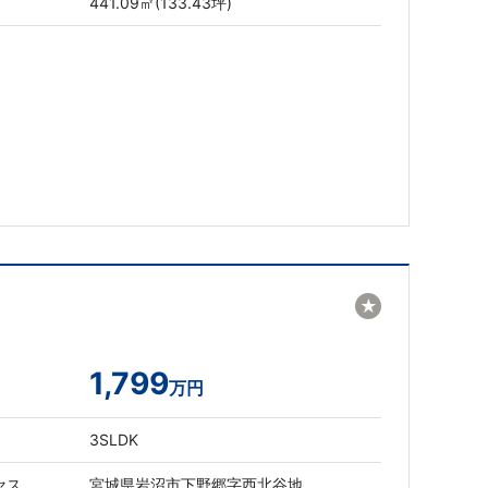
441.09㎡(133.43坪)
★
1,799
万円
3SLDK
セス
宮城県岩沼市下野郷字西北谷地