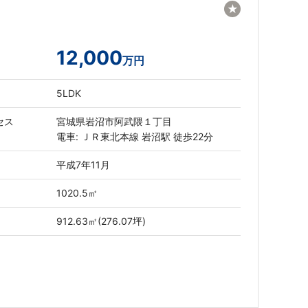
★
12,000
万円
5LDK
セス
宮城県岩沼市阿武隈１丁目
電車: ＪＲ東北本線 岩沼駅 徒歩22分
平成7年11月
1020.5㎡
912.63㎡(276.07坪)