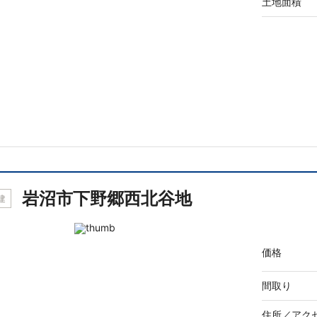
土地面積
岩沼市下野郷西北谷地
建
価格
間取り
住所／
アク