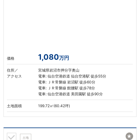
1,080
万円
価格
住所／
宮城県岩沼市押分字奥山
アクセス
電車: 仙台空港鉄道 仙台空港駅 徒歩55分
電車: ＪＲ常磐線 岩沼駅 徒歩60分
電車: ＪＲ常磐線 館腰駅 徒歩78分
電車: 仙台空港鉄道 美田園駅 徒歩90分
土地面積
199.72㎡(60.42坪)
★
土地