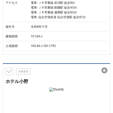
アクセス
電車: ＪＲ常磐線 岩沼駅 徒歩8分
電車: ＪＲ常磐線 館腰駅 徒歩45分
電車: ＪＲ常磐線 逢隈駅 徒歩83分
電車: 仙台空港鉄道 仙台空港駅 徒歩97分
築年月
令和8年11月
建物面積
101.84㎡
土地面積
165.84㎡(50.17坪)
★
売事業用
ホテル小野