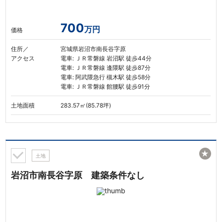
700
万円
価格
住所／
宮城県岩沼市南長谷字原
アクセス
電車: ＪＲ常磐線 岩沼駅 徒歩44分
電車: ＪＲ常磐線 逢隈駅 徒歩87分
電車: 阿武隈急行 槻木駅 徒歩58分
電車: ＪＲ常磐線 館腰駅 徒歩91分
土地面積
283.57㎡(85.78坪)
★
土地
岩沼市南長谷字原 建築条件なし