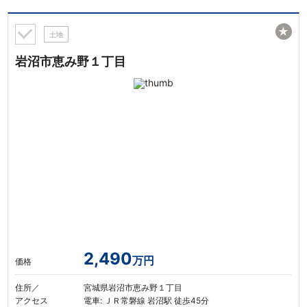
★
土地
岩沼市恵み野１丁目
2,490
万円
価格
住所／
宮城県岩沼市恵み野１丁目
アクセス
電車: ＪＲ常磐線 岩沼駅 徒歩45分