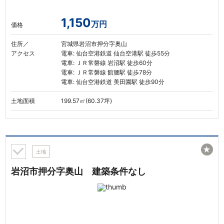
1,150
万円
価格
住所／
宮城県岩沼市押分字奥山
アクセス
電車: 仙台空港鉄道 仙台空港駅 徒歩55分
電車: ＪＲ常磐線 岩沼駅 徒歩60分
電車: ＪＲ常磐線 館腰駅 徒歩78分
電車: 仙台空港鉄道 美田園駅 徒歩90分
土地面積
199.57㎡(60.37坪)
★
土地
岩沼市押分字奥山 建築条件なし