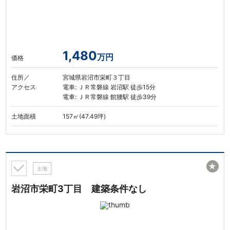
1,480
万円
価格
住所／
宮城県岩沼市栄町３丁目
アクセス
電車: ＪＲ常磐線 岩沼駅 徒歩15分
電車: ＪＲ常磐線 館腰駅 徒歩39分
土地面積
157㎡(47.49坪)
★
土地
岩沼市栄町3丁目 建築条件なし