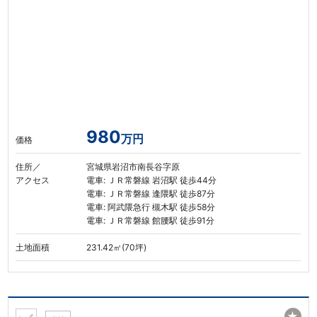
980
万円
価格
住所／
宮城県岩沼市南長谷字原
アクセス
電車: ＪＲ常磐線 岩沼駅 徒歩44分
電車: ＪＲ常磐線 逢隈駅 徒歩87分
電車: 阿武隈急行 槻木駅 徒歩58分
電車: ＪＲ常磐線 館腰駅 徒歩91分
土地面積
231.42㎡(70坪)
★