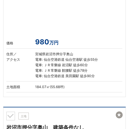
980
万円
価格
住所／
宮城県岩沼市押分字奥山
アクセス
電車: 仙台空港鉄道 仙台空港駅 徒歩55分
電車: ＪＲ常磐線 岩沼駅 徒歩60分
電車: ＪＲ常磐線 館腰駅 徒歩78分
電車: 仙台空港鉄道 美田園駅 徒歩90分
土地面積
184.07㎡(55.68坪)
★
土地
岩沼市押分字奥山 建築条件なし