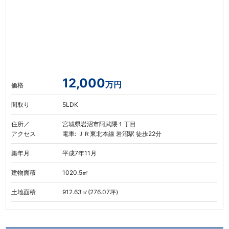
12,000
万円
価格
間取り
5LDK
住所／
宮城県岩沼市阿武隈１丁目
アクセス
電車: ＪＲ東北本線 岩沼駅 徒歩22分
築年月
平成7年11月
建物面積
1020.5㎡
土地面積
912.63㎡(276.07坪)