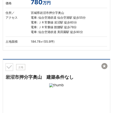
780
万円
価格
住所／
宮城県岩沼市押分字奥山
アクセス
電車: 仙台空港鉄道 仙台空港駅 徒歩55分
電車: ＪＲ常磐線 岩沼駅 徒歩60分
電車: ＪＲ常磐線 館腰駅 徒歩78分
電車: 仙台空港鉄道 美田園駅 徒歩90分
土地面積
184.78㎡(55.9坪)
★
土地
岩沼市押分字奥山 建築条件なし