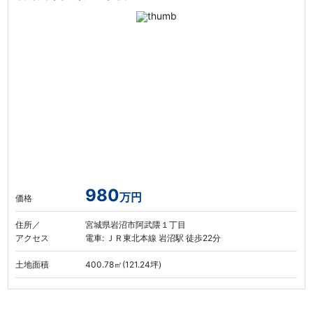
980
万円
価格
住所／
宮城県岩沼市阿武隈１丁目
アクセス
電車: ＪＲ東北本線 岩沼駅 徒歩22分
土地面積
400.78㎡(121.24坪)