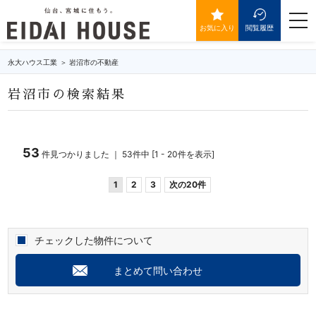
岩沼市の不動産・物件一覧
togg
navi
お気に入り
閲覧履歴
永大ハウス工業
岩沼市の不動産
岩沼市の検索結果
53
件見つかりました ｜ 53件中 [1 - 20件を表示]
1
2
3
次の20件
チェックした物件について
まとめて問い合わせ