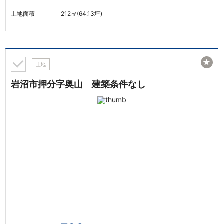
土地面積
212㎡(64.13坪)
★
土地
岩沼市押分字奥山 建築条件なし