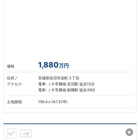
1,880
万円
価格
住所／
宮城県岩沼市栄町３丁目
アクセス
電車: ＪＲ常磐線 岩沼駅 徒歩15分
電車: ＪＲ常磐線 館腰駅 徒歩39分
土地面積
156.4㎡(47.31坪)
★
土地