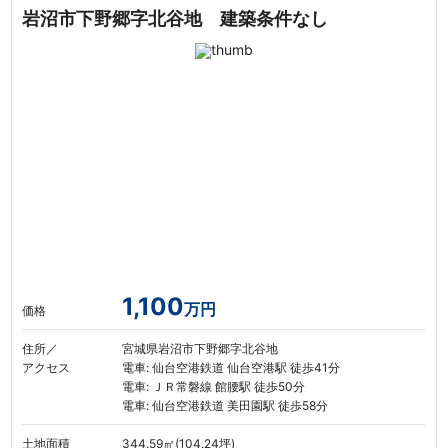
岩沼市下野郷字北谷地 建築条件なし
1,100
万円
価格
住所／
宮城県岩沼市下野郷字北谷地
アクセス
電車: 仙台空港鉄道 仙台空港駅 徒歩41分
電車: ＪＲ常磐線 館腰駅 徒歩50分
電車: 仙台空港鉄道 美田園駅 徒歩58分
土地面積
344.59㎡(104.24坪)