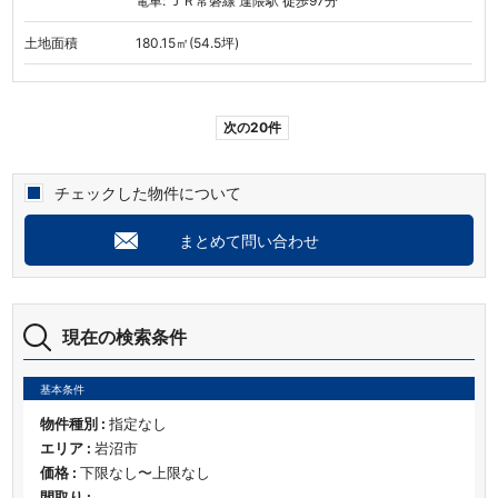
電車: ＪＲ常磐線 逢隈駅 徒歩97分
土地面積
180.15㎡(54.5坪)
次の20件
チェックした物件について
まとめて問い合わせ
現在の検索条件
基本条件
物件種別 :
指定なし
エリア :
岩沼市
価格 :
下限なし〜上限なし
間取り :