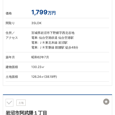
1,799
万円
価格
間取り
3SLDK
住所／
宮城県岩沼市下野郷字西北谷地
アクセス
電車: 仙台空港鉄道 仙台空港駅
電車: ＪＲ東北本線 岩沼駅
電車: ＪＲ常磐線 館腰駅 徒歩48分
築年月
昭和62年7月
建物面積
130.23㎡
土地面積
126.24㎡(38.19坪)
★
土地
岩沼市阿武隈１丁目