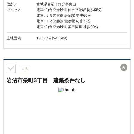
住所／
宮城県岩沼市押分字奥山
アクセス
電車: 仙台空港鉄道 仙台空港駅 徒歩55分
電車: ＪＲ常磐線 岩沼駅 徒歩60分
電車: ＪＲ常磐線 館腰駅 徒歩78分
電車: 仙台空港鉄道 美田園駅 徒歩90分
土地面積
180.47㎡(54.59坪)
★
土地
岩沼市栄町3丁目 建築条件なし