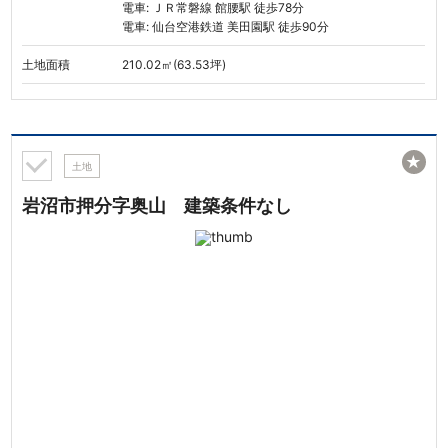
電車: ＪＲ常磐線 館腰駅 徒歩78分
電車: 仙台空港鉄道 美田園駅 徒歩90分
土地面積
210.02㎡(63.53坪)
★
土地
岩沼市押分字奥山 建築条件なし