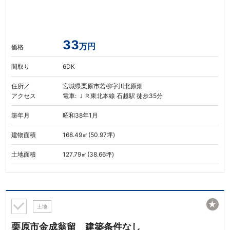
33
万円
価格
間取り
6DK
住所／
宮城県栗原市若柳字川北原畑
アクセス
電車: ＪＲ東北本線 石越駅 徒歩35分
築年月
昭和38年1月
建物面積
168.49㎡(50.97坪)
土地面積
127.79㎡(38.66坪)
★
土地
栗原市金成翁留 建築条件なし