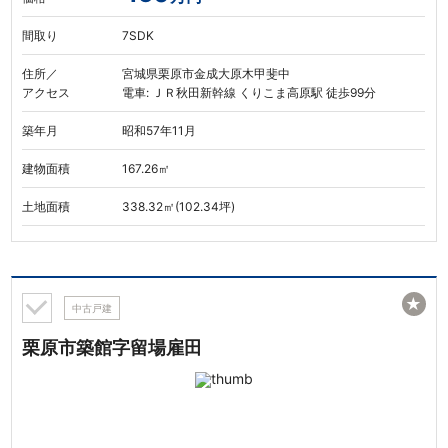
間取り
7SDK
住所／
宮城県栗原市金成大原木甲斐中
アクセス
電車: ＪＲ秋田新幹線 くりこま高原駅 徒歩99分
築年月
昭和57年11月
建物面積
167.26㎡
土地面積
338.32㎡(102.34坪)
★
中古戸建
栗原市築館字留場雇田