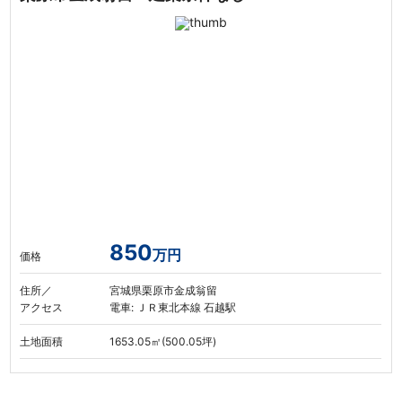
850
万円
価格
住所／
宮城県栗原市金成翁留
アクセス
電車: ＪＲ東北本線 石越駅
土地面積
1653.05㎡(500.05坪)