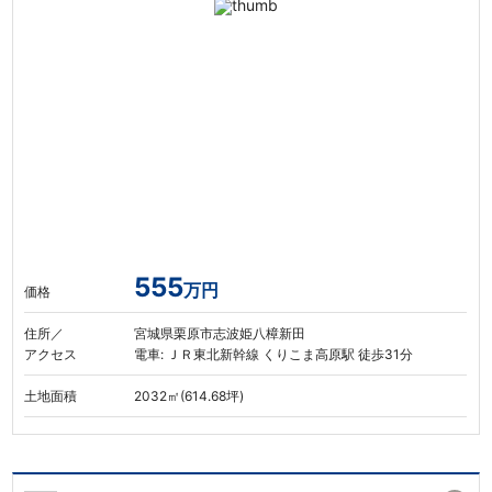
555
万円
価格
住所／
宮城県栗原市志波姫八樟新田
アクセス
電車: ＪＲ東北新幹線 くりこま高原駅 徒歩31分
土地面積
2032㎡(614.68坪)