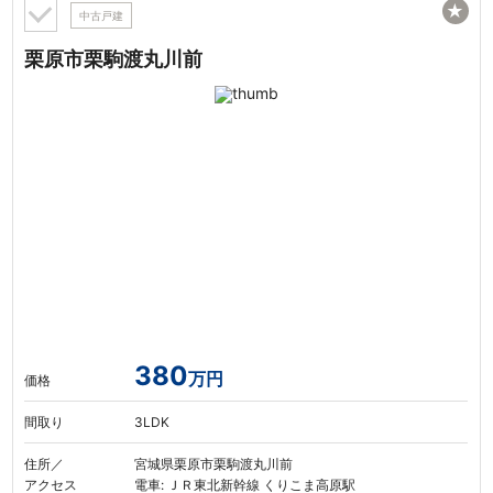
★
中古戸建
栗原市栗駒渡丸川前
380
万円
価格
間取り
3LDK
住所／
宮城県栗原市栗駒渡丸川前
アクセス
電車: ＪＲ東北新幹線 くりこま高原駅