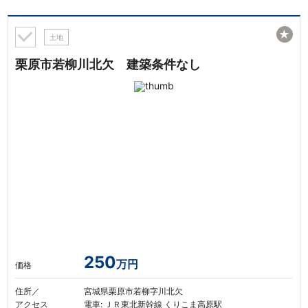
★
土地
栗原市若柳川北欠 建築条件なし
250
万円
価格
住所／
宮城県栗原市若柳字川北欠
アクセス
電車: ＪＲ東北新幹線 くりこま高原駅