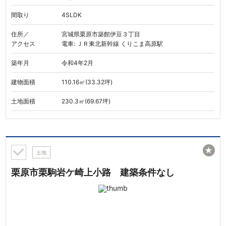
間取り
4SLDK
住所／
宮城県栗原市築館伊豆３丁目
アクセス
電車: ＪＲ東北新幹線 くりこま高原駅
築年月
令和4年2月
建物面積
110.16㎡(33.32坪)
土地面積
230.3㎡(69.67坪)
★
土地
栗原市栗駒岩ケ崎上小路 建築条件なし