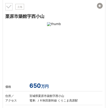
★
土地
栗原市築館字西小山
650
万円
価格
住所／
宮城県栗原市築館字西小山
アクセス
電車: ＪＲ秋田新幹線 くりこま高原駅