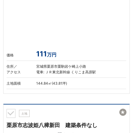
111
万円
価格
住所／
宮城県栗原市栗駒岩ケ崎上小路
アクセス
電車: ＪＲ東北新幹線 くりこま高原駅
土地面積
144.84㎡(43.81坪)
★
土地
栗原市志波姫八樟新田 建築条件なし