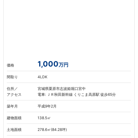
1,000
万円
価格
間取り
4LDK
住所／
宮城県栗原市志波姫堀口宮中
アクセス
電車: ＪＲ秋田新幹線 くりこま高原駅 徒歩65分
築年月
平成9年2月
建物面積
138.5㎡
土地面積
278.6㎡(84.28坪)