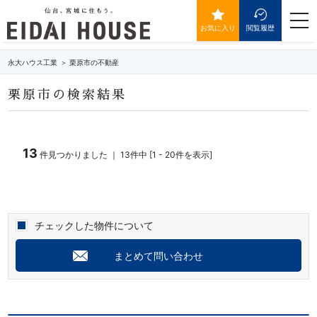
栗原市の不動産・物件一覧
togg
navi
お気に入り
閲覧履歴
永大ハウス工業
栗原市の不動産
栗原市の検索結果
13
件見つかりました ｜ 13件中 [1 - 20件を表示]
チェックした物件について
まとめて問い合わせ