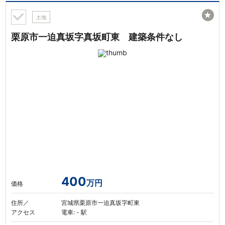
★
土地
栗原市一迫真坂字真坂町東 建築条件なし
400
万円
価格
住所／
宮城県栗原市一迫真坂字町東
アクセス
電車: - 駅