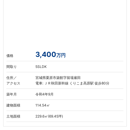
3,400
万円
価格
間取り
5SLDK
住所／
宮城県栗原市築館字留場雇田
アクセス
電車: ＪＲ秋田新幹線 くりこま高原駅 徒歩80分
築年月
令和4年9月
建物面積
114.54㎡
土地面積
229.6㎡(69.45坪)