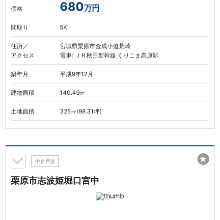
680
万円
価格
間取り
5K
住所／
宮城県栗原市金成小迫荒崎
アクセス
電車: ＪＲ秋田新幹線 くりこま高原駅
築年月
平成9年12月
建物面積
140.49㎡
土地面積
325㎡(98.31坪)
★
中古戸建
栗原市志波姫堀口宮中