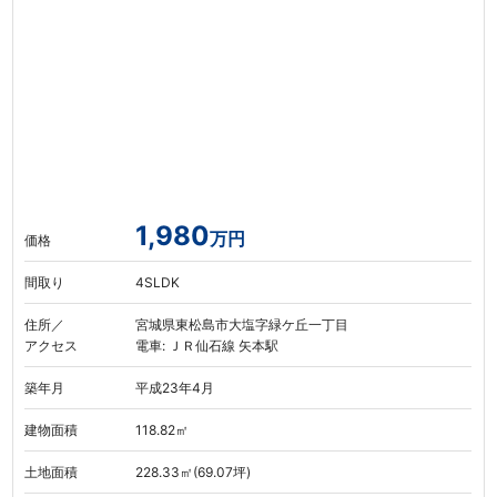
1,980
万円
価格
間取り
4SLDK
住所／
宮城県東松島市大塩字緑ケ丘一丁目
アクセス
電車: ＪＲ仙石線 矢本駅
築年月
平成23年4月
建物面積
118.82㎡
土地面積
228.33㎡(69.07坪)