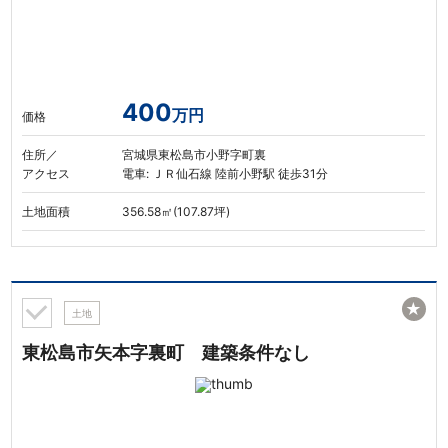
400
万円
価格
住所／
宮城県東松島市小野字町裏
アクセス
電車: ＪＲ仙石線 陸前小野駅 徒歩31分
土地面積
356.58㎡(107.87坪)
★
土地
東松島市矢本字裏町 建築条件なし