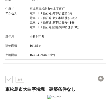
住所／
宮城県東松島市矢本字裏町
アクセス
電車: ＪＲ仙石線 矢本駅 徒歩5分
電車: ＪＲ仙石線 東矢本駅 徒歩23分
電車: ＪＲ仙石線 鹿妻駅 徒歩43分
電車: ＪＲ仙石線 陸前赤井駅 徒歩58分
築年月
令和9年1月
建物面積
101.85㎡
土地面積
153.24㎡(46.36坪)
★
土地
東松島市大曲字堺堀 建築条件なし