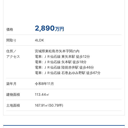
2,890
万円
価格
間取り
4LDK
住所／
宮城県東松島市矢本字関の内
アクセス
電車: ＪＲ仙石線 東矢本駅 徒歩12分
電車: ＪＲ仙石線 矢本駅 徒歩18分
電車: ＪＲ仙石線 陸前赤井駅 徒歩46分
電車: ＪＲ仙石線 石巻あゆみ野駅 徒歩67分
築年月
令和8年11月
建物面積
113.44㎡
土地面積
167.91㎡(50.79坪)