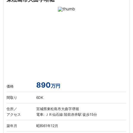
890
万円
価格
間取り
6DK
住所／
宮城県東松島市大曲字堺堀
アクセス
電車: ＪＲ仙石線 陸前赤井駅 徒歩15分
築年月
昭和61年12月