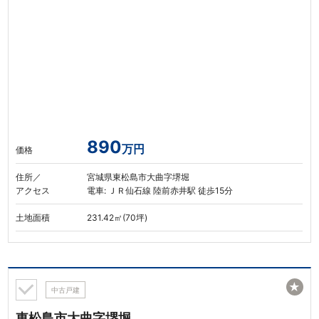
890
万円
価格
住所／
宮城県東松島市大曲字堺堀
アクセス
電車: ＪＲ仙石線 陸前赤井駅 徒歩15分
土地面積
231.42㎡(70坪)
★
中古戸建
東松島市大曲字堺堀