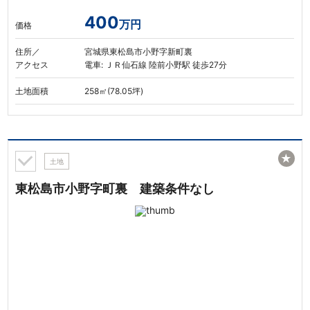
400
万円
価格
住所／
宮城県東松島市小野字新町裏
アクセス
電車: ＪＲ仙石線 陸前小野駅 徒歩27分
土地面積
258㎡(78.05坪)
★
土地
東松島市小野字町裏 建築条件なし