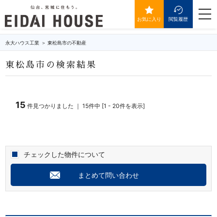
東松島市の不動産・物件一覧
togg
navi
お気に入り
閲覧履歴
永大ハウス工業
東松島市の不動産
東松島市の検索結果
15
件見つかりました ｜ 15件中 [1 - 20件を表示]
チェックした物件について
まとめて問い合わせ