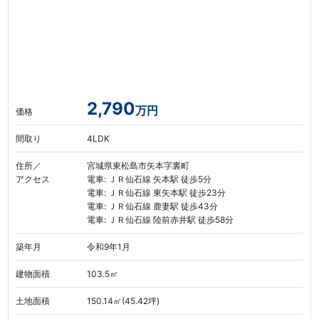
2,790
万円
価格
間取り
4LDK
住所／
宮城県東松島市矢本字裏町
アクセス
電車: ＪＲ仙石線 矢本駅 徒歩5分
電車: ＪＲ仙石線 東矢本駅 徒歩23分
電車: ＪＲ仙石線 鹿妻駅 徒歩43分
電車: ＪＲ仙石線 陸前赤井駅 徒歩58分
築年月
令和9年1月
建物面積
103.5㎡
土地面積
150.14㎡(45.42坪)