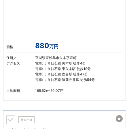
880
万円
価格
住所／
宮城県東松島市矢本字寿町
アクセス
電車: ＪＲ仙石線 矢本駅 徒歩4分
電車: ＪＲ仙石線 東矢本駅 徒歩19分
電車: ＪＲ仙石線 鹿妻駅 徒歩47分
電車: ＪＲ仙石線 陸前赤井駅 徒歩54分
土地面積
165.52㎡(50.07坪)
★
新築戸建