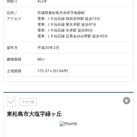
間取り
4LDK
住所／
宮城県東松島市赤井字南新町
アクセス
電車: ＪＲ仙石線 陸前赤井駅 徒歩13分
電車: ＪＲ仙石線 東矢本駅 徒歩67分
電車: ＪＲ仙石線 矢本駅 徒歩85分
電車: ＪＲ仙石線 石巻あゆみ野駅 徒歩45分
築年月
平成30年3月
建物面積
96㎡
土地面積
170.37㎡(51.54坪)
★
中古戸建
東松島市大塩字緑ヶ丘