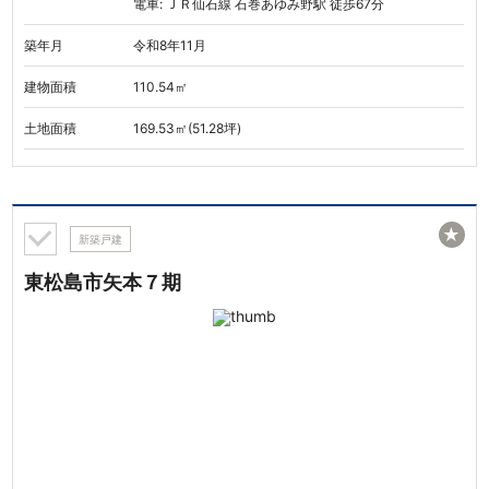
電車: ＪＲ仙石線 石巻あゆみ野駅 徒歩67分
築年月
令和8年11月
建物面積
110.54㎡
土地面積
169.53㎡(51.28坪)
★
新築戸建
東松島市矢本７期