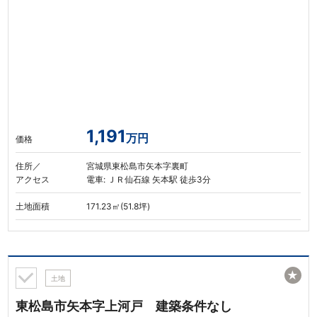
1,191
万円
価格
住所／
宮城県東松島市矢本字裏町
アクセス
電車: ＪＲ仙石線 矢本駅 徒歩3分
土地面積
171.23㎡(51.8坪)
★
土地
東松島市矢本字上河戸 建築条件なし