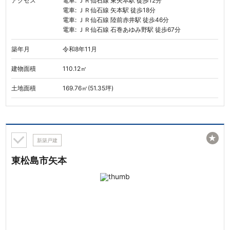
アクセス
電車: ＪＲ仙石線 東矢本駅 徒歩12分
電車: ＪＲ仙石線 矢本駅 徒歩18分
電車: ＪＲ仙石線 陸前赤井駅 徒歩46分
電車: ＪＲ仙石線 石巻あゆみ野駅 徒歩67分
築年月
令和8年11月
建物面積
110.12㎡
土地面積
169.76㎡(51.35坪)
★
新築戸建
東松島市矢本