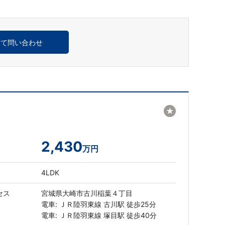
めて問い合わせ
★
2,430
万円
4LDK
セス
宮城県大崎市古川稲葉４丁目
電車: ＪＲ陸羽東線 古川駅 徒歩25分
電車: ＪＲ陸羽東線 塚目駅 徒歩40分