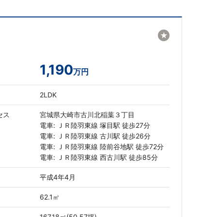
★
1,190
万円
2LDK
セス
宮城県大崎市古川北稲葉３丁目
電車: ＪＲ陸羽東線 塚目駅 徒歩27分
電車: ＪＲ陸羽東線 古川駅 徒歩26分
電車: ＪＲ陸羽東線 陸前谷地駅 徒歩72分
電車: ＪＲ陸羽東線 西古川駅 徒歩85分
平成4年4月
62.1㎡
167.18㎡(50.57坪)