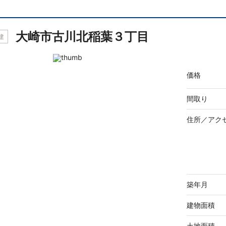
大崎市古川北稲葉３丁目
建
価格
間取り
住所／
アク
築年月
建物面積
土地面積