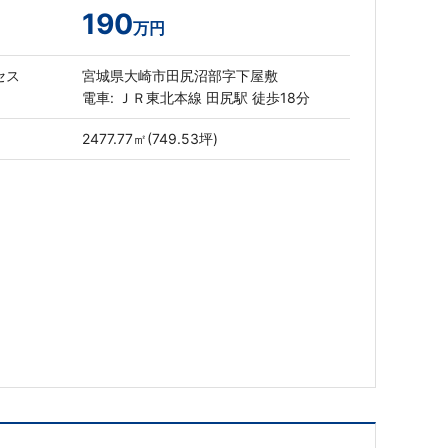
190
万円
セス
宮城県大崎市田尻沼部字下屋敷
電車: ＪＲ東北本線 田尻駅 徒歩18分
2477.77㎡(749.53坪)