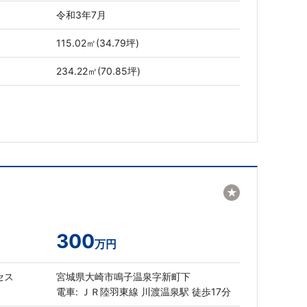
令和3年7月
115.02㎡(34.79坪)
234.22㎡(70.85坪)
★
300
万円
セス
宮城県大崎市鳴子温泉字新町下
電車: ＪＲ陸羽東線 川渡温泉駅 徒歩17分