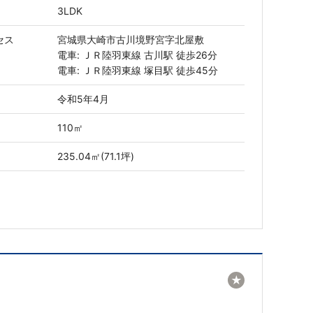
3LDK
セス
宮城県大崎市古川境野宮字北屋敷
電車: ＪＲ陸羽東線 古川駅 徒歩26分
電車: ＪＲ陸羽東線 塚目駅 徒歩45分
令和5年4月
110㎡
235.04㎡(71.1坪)
★