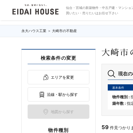
大崎市の不動産・物件一覧
仙台・宮城の新築物件・中古戸建・マンショ
買いたい・売りたいはお任せ下さい
永大ハウス工業
大崎市の不動産
大崎市
検索条件の変更
現在の
エリアを変更
基本条件
沿線・駅から探す
物件種別 :
築年数 :
指
地図から探す
59
件見つかりまし
物件種別