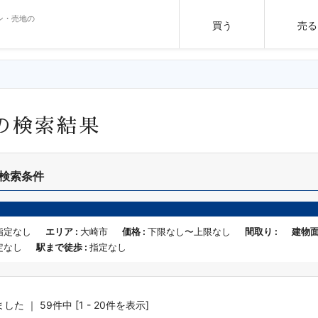
ン・売地の
買う
売る
の検索結果
検索条件
指定なし
エリア :
大崎市
価格 :
下限なし〜上限なし
間取り :
建物面
定なし
駅まで徒歩 :
指定なし
た ｜ 59件中 [1 - 20件を表示]