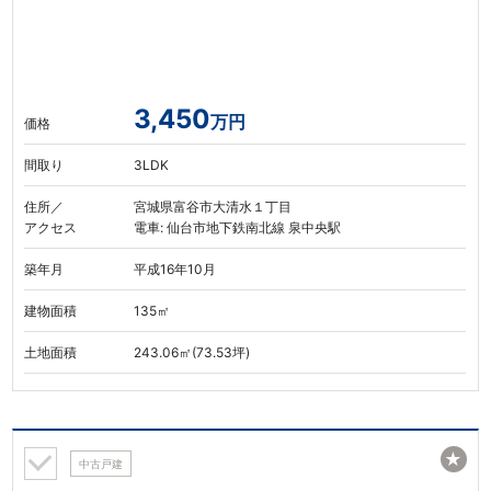
3,450
万円
価格
間取り
3LDK
住所／
宮城県富谷市大清水１丁目
アクセス
電車: 仙台市地下鉄南北線 泉中央駅
築年月
平成16年10月
建物面積
135㎡
土地面積
243.06㎡(73.53坪)
★
中古戸建