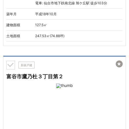
電車: 仙台市地下鉄南北線 旭ケ丘駅 徒歩103分
築年月
平成18年10月
建物面積
127.5㎡
土地面積
247.53㎡(74.88坪)
★
新築戸建
富谷市鷹乃杜３丁目第２