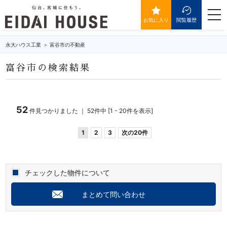
富谷市の不動産・物件一覧
togg
navi
お気に入り
閲覧履歴
永大ハウス工業
富谷市の不動産
富谷市の検索結果
52
件見つかりました ｜ 52件中 [1 - 20件を表示]
1
2
3
次の20件
チェックした物件について
まとめて問い合わせ