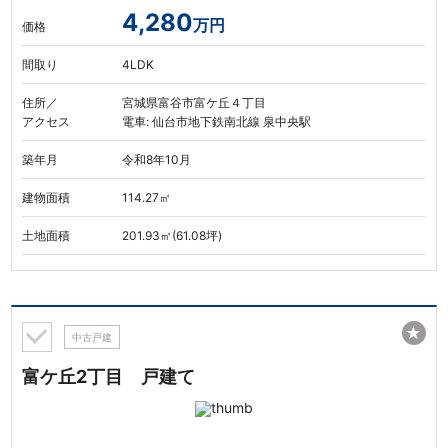
4,280
万円
価格
間取り
4LDK
住所／
宮城県富谷市富ケ丘４丁目
アクセス
電車: 仙台市地下鉄南北線 泉中央駅
築年月
令和8年10月
建物面積
114.27㎡
土地面積
201.93㎡(61.08坪)
★
中古戸建
富ケ丘2丁目 戸建て