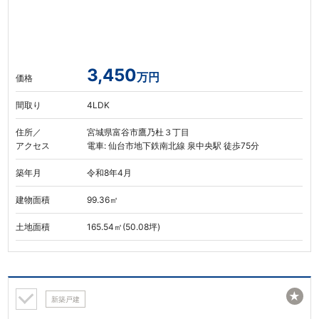
3,450
万円
価格
間取り
4LDK
住所／
宮城県富谷市鷹乃杜３丁目
アクセス
電車: 仙台市地下鉄南北線 泉中央駅 徒歩75分
築年月
令和8年4月
建物面積
99.36㎡
土地面積
165.54㎡(50.08坪)
★
新築戸建