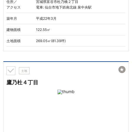
住所／
宮城県富谷市杜乃橋２丁目
アクセス
電車: 仙台市地下鉄南北線 泉中央駅
築年月
平成22年3月
建物面積
122.55㎡
土地面積
269.05㎡(81.39坪)
★
土地
鷹乃杜４丁目