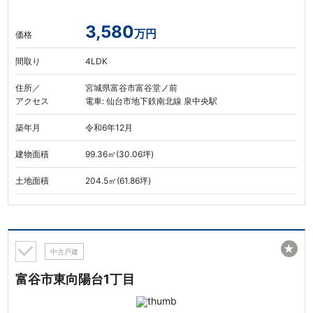
3,580
万円
価格
間取り
4LDK
住所／
宮城県富谷市富谷堂ノ前
アクセス
電車: 仙台市地下鉄南北線 泉中央駅
築年月
令和6年12月
建物面積
99.36㎡(30.06坪)
土地面積
204.5㎡(61.86坪)
★
中古戸建
富谷市東向陽台1丁目