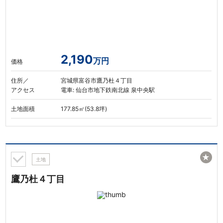
2,190
万円
価格
住所／
宮城県富谷市鷹乃杜４丁目
アクセス
電車: 仙台市地下鉄南北線 泉中央駅
土地面積
177.85㎡(53.8坪)
★
土地
鷹乃杜４丁目