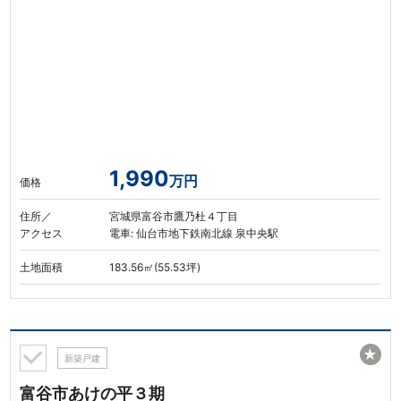
1,990
万円
価格
住所／
宮城県富谷市鷹乃杜４丁目
アクセス
電車: 仙台市地下鉄南北線 泉中央駅
土地面積
183.56㎡(55.53坪)
★
新築戸建
富谷市あけの平３期