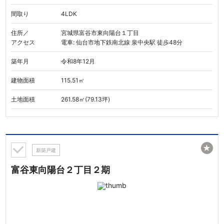
間取り
4LDK
住所／
宮城県富谷市東向陽台１丁目
アクセス
電車: 仙台市地下鉄南北線 泉中央駅 徒歩48分
築年月
令和8年12月
建物面積
115.51㎡
土地面積
261.58㎡(79.13坪)
★
新築戸建
富谷東向陽台２丁目２期