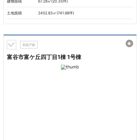
建物面積
67.28㎡(20.35坪)
土地面積
2452.83㎡(741.98坪)
★
新築戸建
富谷市富ケ丘四丁目1棟 1号棟