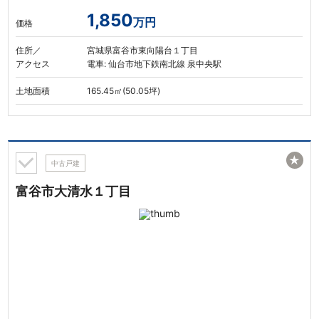
1,850
万円
価格
住所／
宮城県富谷市東向陽台１丁目
アクセス
電車: 仙台市地下鉄南北線 泉中央駅
土地面積
165.45㎡(50.05坪)
★
中古戸建
富谷市大清水１丁目