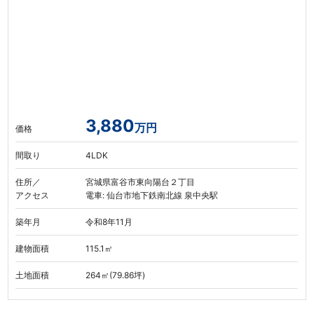
3,880
万円
価格
間取り
4LDK
住所／
宮城県富谷市東向陽台２丁目
アクセス
電車: 仙台市地下鉄南北線 泉中央駅
築年月
令和8年11月
建物面積
115.1㎡
土地面積
264㎡(79.86坪)