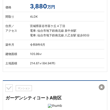
3,880
万円
価格
間取り
4LDK
住所／
宮城県富谷市富ケ丘４丁目
アクセス
電車: 仙台市地下鉄南北線 泉中央駅
電車: 仙台市地下鉄南北線 八乙女駅 徒歩93分
築年月
令和8年6月
建物面積
105.99㎡
土地面積
214.67㎡(64.94坪)
★
マンション
ガーデンシティコートA街区