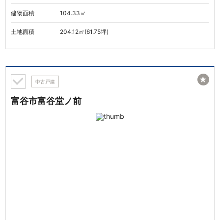
建物面積
104.33㎡
土地面積
204.12㎡(61.75坪)
★
中古戸建
富谷市富谷堂ノ前