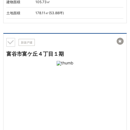
建物面積
105.73㎡
土地面積
178.11㎡(53.88坪)
★
新築戸建
富谷市富ケ丘４丁目１期