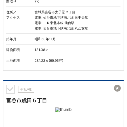
間取り
7K
住所／
宮城県富谷市太子堂２丁目
アクセス
電車: 仙台市地下鉄南北線 泉中央駅
電車: ＪＲ東北本線 仙台駅
電車: 仙台市地下鉄南北線 八乙女駅
築年月
昭和60年11月
建物面積
131.38㎡
土地面積
231.23㎡(69.95坪)
★
中古戸建
富谷市成田５丁目