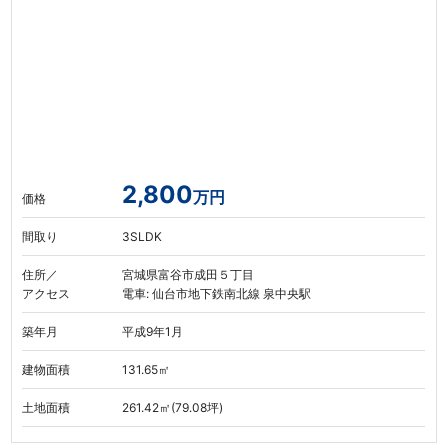
2,800
万円
価格
間取り
3SLDK
住所／
宮城県富谷市成田５丁目
アクセス
電車: 仙台市地下鉄南北線 泉中央駅
築年月
平成9年1月
建物面積
131.65㎡
土地面積
261.42㎡(79.08坪)