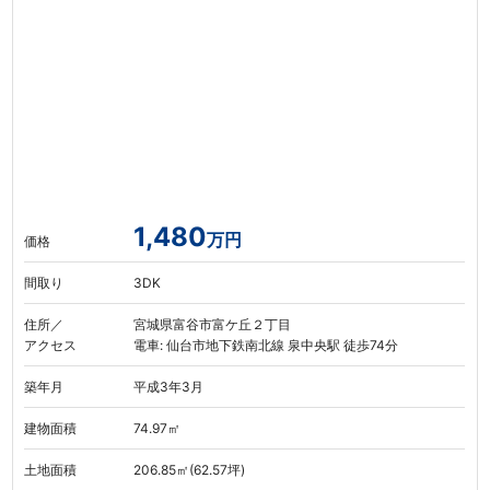
1,480
万円
価格
間取り
3DK
住所／
宮城県富谷市富ケ丘２丁目
アクセス
電車: 仙台市地下鉄南北線 泉中央駅 徒歩74分
築年月
平成3年3月
建物面積
74.97㎡
土地面積
206.85㎡(62.57坪)