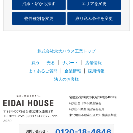
沿線・駅から探す
エリアを変更
物件種別を変更
絞り込み条件を変更
株式会社永大ハウス工業トップ
買う
|
売る
|
サポート
|
店舗情報
よくあるご質問
|
企業情報
|
採用情報
法人のお客様
宅建業/宮城県知事免許(6)第4831号
(公社)全日本不動産協会
(公社)不動産保証協会会員
〒984-0073仙台市若林区荒町211
東北地区不動産公正取引協議会加盟
TEL:022-252-3900 / FAX:022-722-
3930
0120-18-4646
お問い合わせ・