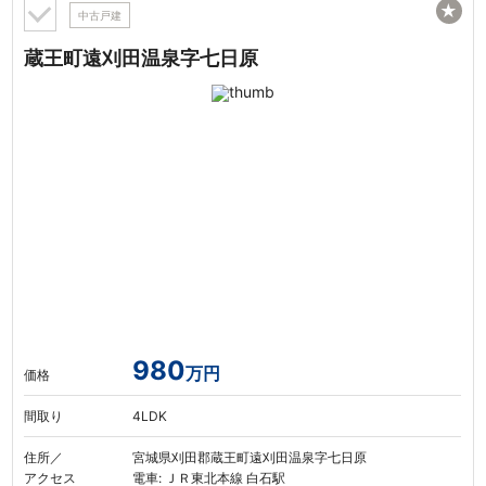
★
中古戸建
蔵王町遠刈田温泉字七日原
980
万円
価格
間取り
4LDK
住所／
宮城県刈田郡蔵王町遠刈田温泉字七日原
アクセス
電車: ＪＲ東北本線 白石駅