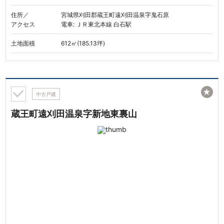
住所／
宮城県刈田郡蔵王町遠刈田温泉字鬼石原
アクセス
電車: ＪＲ東北本線 白石駅
土地面積
612㎡(185.13坪)
★
中古戸建
蔵王町遠刈田温泉字新地東裏山