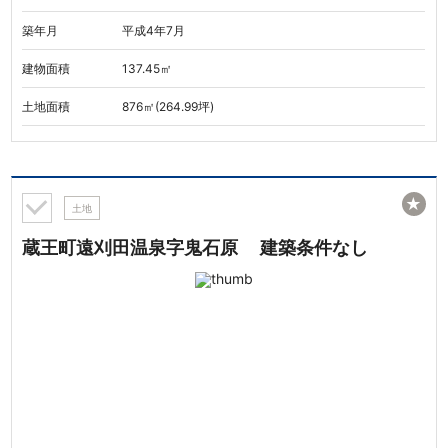
築年月
平成4年7月
建物面積
137.45㎡
土地面積
876㎡(264.99坪)
★
土地
蔵王町遠刈田温泉字鬼石原 建築条件なし