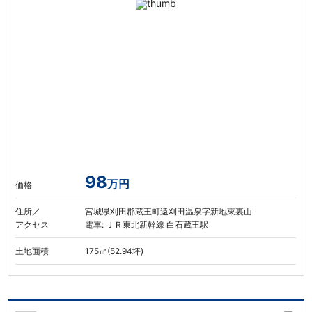
98
万円
価格
住所／
宮城県刈田郡蔵王町遠刈田温泉字新地東裏山
アクセス
電車: ＪＲ東北新幹線 白石蔵王駅
土地面積
175㎡(52.94坪)