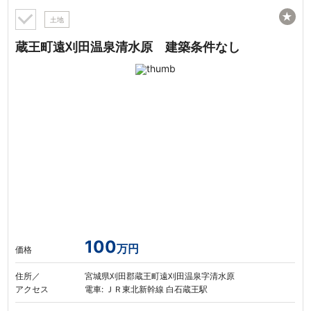
★
土地
蔵王町遠刈田温泉清水原 建築条件なし
100
万円
価格
住所／
宮城県刈田郡蔵王町遠刈田温泉字清水原
アクセス
電車: ＪＲ東北新幹線 白石蔵王駅