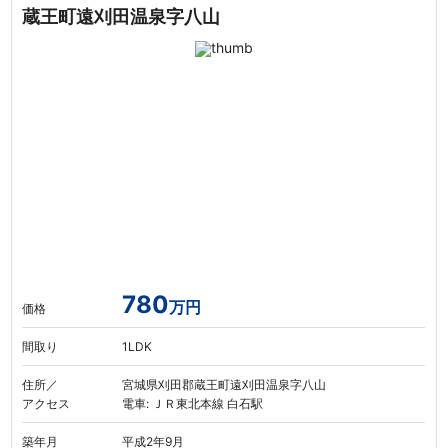
蔵王町遠刈田温泉字八山
780
万円
価格
間取り
1LDK
住所／
宮城県刈田郡蔵王町遠刈田温泉字八山
アクセス
電車: ＪＲ東北本線 白石駅
築年月
平成2年9月