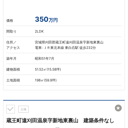
350
万円
価格
間取り
2LDK
住所／
宮城県刈田郡蔵王町遠刈田温泉字新地東裏山
アクセス
電車: ＪＲ東北本線 東白石駅 徒歩232分
築年月
昭和51年7月
建物面積
51.52㎡(15.58坪)
土地面積
198㎡(59.9坪)
★
土地
蔵王町遠刈田温泉字新地東裏山 建築条件なし