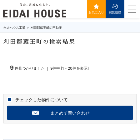
刈田郡蔵王町の不動産・物件一覧
togg
navi
お気に入り
閲覧履歴
永大ハウス工業
刈田郡蔵王町の不動産
刈田郡蔵王町の検索結果
9
件見つかりました ｜ 9件中 [1 - 20件を表示]
チェックした物件について
まとめて問い合わせ