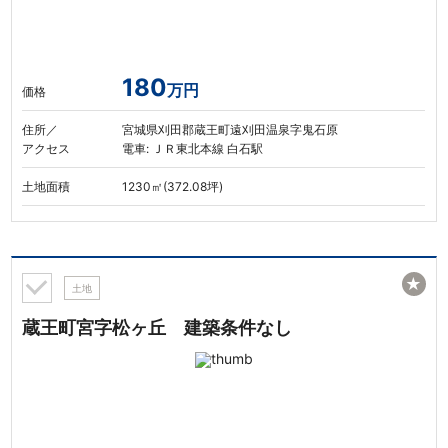
180
万円
価格
住所／
宮城県刈田郡蔵王町遠刈田温泉字鬼石原
アクセス
電車: ＪＲ東北本線 白石駅
土地面積
1230㎡(372.08坪)
★
土地
蔵王町宮字松ヶ丘 建築条件なし