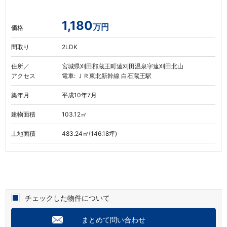
1,180
万円
価格
間取り
2LDK
住所／
宮城県刈田郡蔵王町遠刈田温泉字遠刈田北山
アクセス
電車: ＪＲ東北新幹線 白石蔵王駅
築年月
平成10年7月
建物面積
103.12㎡
土地面積
483.24㎡(146.18坪)
チェックした物件について
まとめて問い合わせ