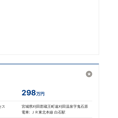
★
298
万円
セス
宮城県刈田郡蔵王町遠刈田温泉字鬼石原
電車: ＪＲ東北本線 白石駅