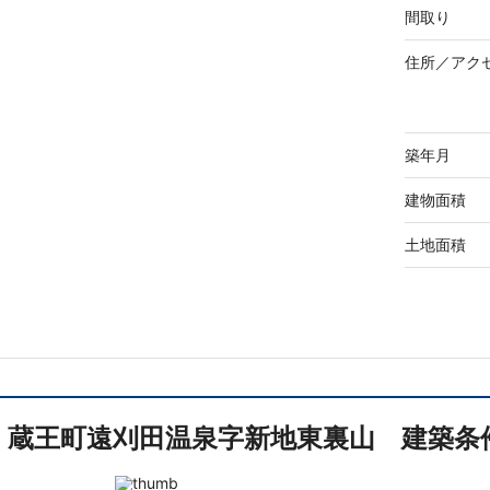
間取り
住所／
アク
築年月
建物面積
土地面積
蔵王町遠刈田温泉字新地東裏山 建築条