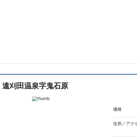
遠刈田温泉字鬼石原
価格
住所／
アク