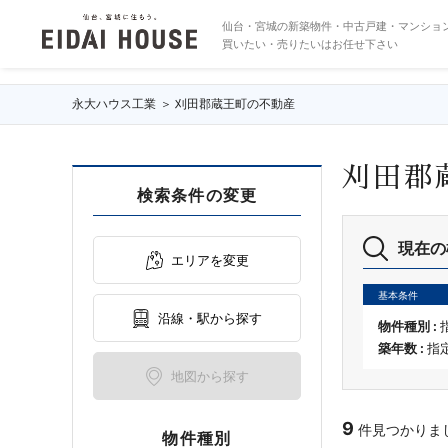
刈田郡蔵王町の不動産・物件一覧
仙台・宮城の新築物件・中古戸建・マンショ
買いたい・売りたいはお任せ下さい
永大ハウス工業
刈田郡蔵王町の不動産
刈田郡
検索条件の変更
現在の
エリアを変更
基本条件
沿線・駅から探す
物件種別 :
築年数 :
指
地図から探す
9
件見つかりました
物件種別