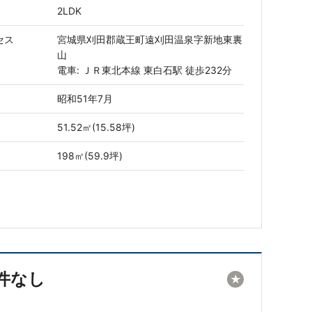
2LDK
セス
宮城県刈田郡蔵王町遠刈田温泉字新地東裏
山
電車: ＪＲ東北本線 東白石駅 徒歩232分
昭和51年7月
51.52㎡(15.58坪)
198㎡(59.9坪)
件なし
★