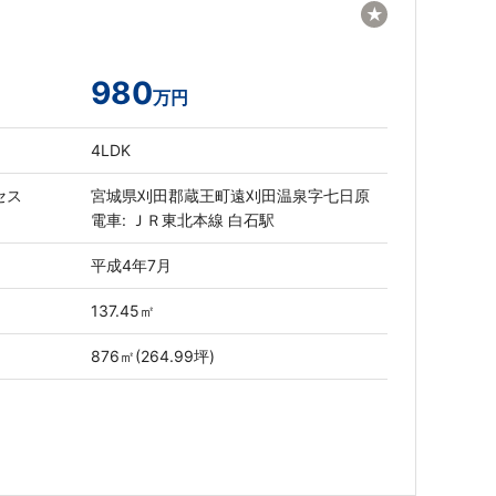
★
980
万円
4LDK
セス
宮城県刈田郡蔵王町遠刈田温泉字七日原
電車: ＪＲ東北本線 白石駅
平成4年7月
137.45㎡
876㎡(264.99坪)