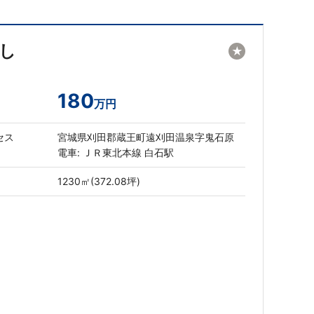
し
★
180
万円
セス
宮城県刈田郡蔵王町遠刈田温泉字鬼石原
電車: ＪＲ東北本線 白石駅
1230㎡(372.08坪)