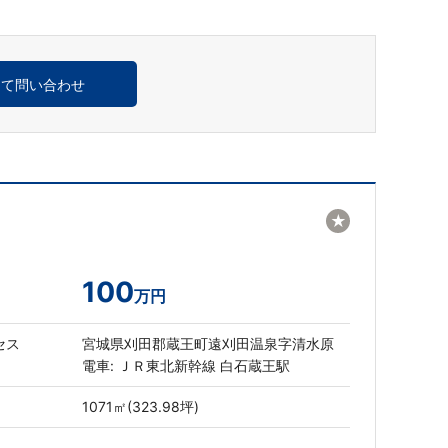
めて問い合わせ
★
100
万円
セス
宮城県刈田郡蔵王町遠刈田温泉字清水原
電車: ＪＲ東北新幹線 白石蔵王駅
1071㎡(323.98坪)