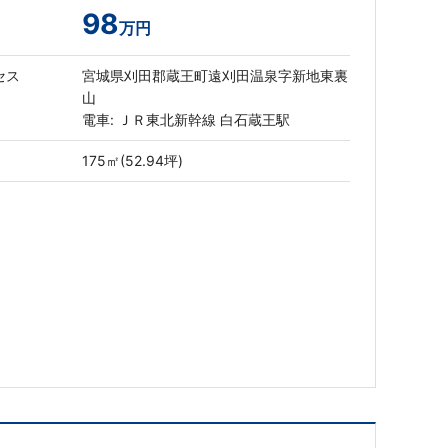
98
万円
セス
宮城県刈田郡蔵王町遠刈田温泉字新地東裏
山
電車: ＪＲ東北新幹線 白石蔵王駅
175㎡(52.94坪)