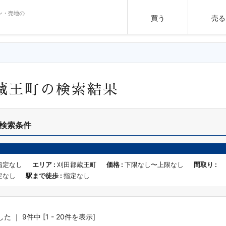
ン・売地の
買う
売る
蔵王町の検索結果
検索条件
指定なし
エリア :
刈田郡蔵王町
価格 :
下限なし〜上限なし
間取り :
定なし
駅まで徒歩 :
指定なし
 ｜ 9件中 [1 - 20件を表示]