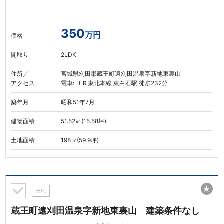
350
万円
価格
間取り
2LDK
住所／
宮城県刈田郡蔵王町遠刈田温泉字新地東裏山
アクセス
電車: ＪＲ東北本線 東白石駅 徒歩232分
築年月
昭和51年7月
建物面積
51.52㎡(15.58坪)
土地面積
198㎡(59.9坪)
★
土地
蔵王町遠刈田温泉字新地東裏山 建築条件なし