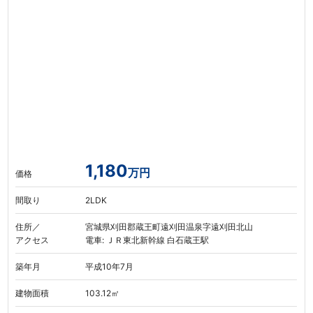
1,180
万円
価格
間取り
2LDK
住所／
宮城県刈田郡蔵王町遠刈田温泉字遠刈田北山
アクセス
電車: ＪＲ東北新幹線 白石蔵王駅
築年月
平成10年7月
建物面積
103.12㎡