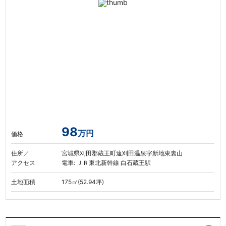
98
万円
価格
住所／
宮城県刈田郡蔵王町遠刈田温泉字新地東裏山
アクセス
電車: ＪＲ東北新幹線 白石蔵王駅
土地面積
175㎡(52.94坪)