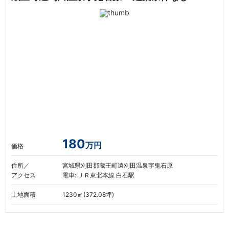
180
万円
価格
住所／
宮城県刈田郡蔵王町遠刈田温泉字鬼石原
アクセス
電車: ＪＲ東北本線 白石駅
土地面積
1230㎡(372.08坪)