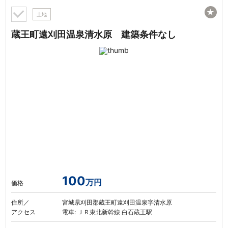
★
土地
蔵王町遠刈田温泉清水原 建築条件なし
100
万円
価格
住所／
宮城県刈田郡蔵王町遠刈田温泉字清水原
アクセス
電車: ＪＲ東北新幹線 白石蔵王駅