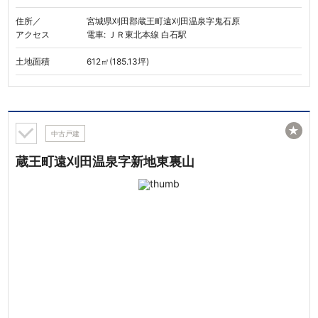
住所／
宮城県刈田郡蔵王町遠刈田温泉字鬼石原
アクセス
電車: ＪＲ東北本線 白石駅
土地面積
612㎡(185.13坪)
★
中古戸建
蔵王町遠刈田温泉字新地東裏山