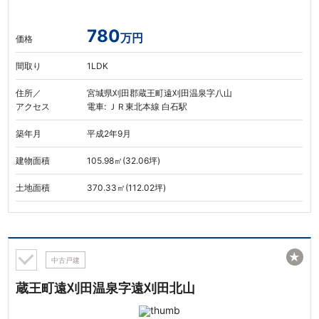
780
万円
価格
間取り
1LDK
住所／
宮城県刈田郡蔵王町遠刈田温泉字八山
アクセス
電車: ＪＲ東北本線 白石駅
築年月
平成2年9月
建物面積
105.98㎡(32.06坪)
土地面積
370.33㎡(112.02坪)
★
中古戸建
蔵王町遠刈田温泉字遠刈田北山