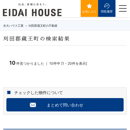
刈田郡蔵王町の不動産・物件一覧
togg
navi
お気に入り
閲覧履歴
永大ハウス工業
刈田郡蔵王町の不動産
刈田郡蔵王町の検索結果
10
件見つかりました ｜ 10件中 [1 - 20件を表示]
チェックした物件について
まとめて問い合わせ