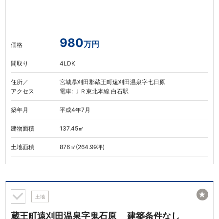
980
万円
価格
間取り
4LDK
住所／
宮城県刈田郡蔵王町遠刈田温泉字七日原
アクセス
電車: ＪＲ東北本線 白石駅
築年月
平成4年7月
建物面積
137.45㎡
土地面積
876㎡(264.99坪)
★
土地
蔵王町遠刈田温泉字鬼石原 建築条件なし