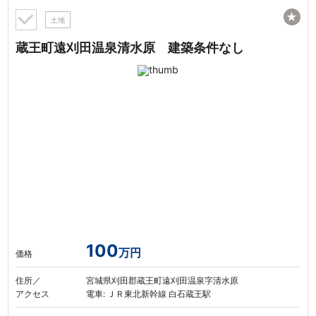
★
土地
蔵王町遠刈田温泉清水原 建築条件なし
100
万円
価格
住所／
宮城県刈田郡蔵王町遠刈田温泉字清水原
アクセス
電車: ＪＲ東北新幹線 白石蔵王駅