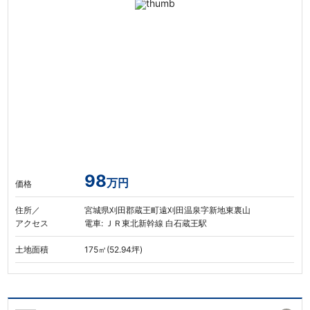
98
万円
価格
住所／
宮城県刈田郡蔵王町遠刈田温泉字新地東裏山
アクセス
電車: ＪＲ東北新幹線 白石蔵王駅
土地面積
175㎡(52.94坪)