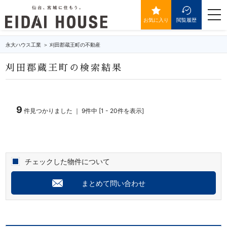
刈田郡蔵王町の不動産・物件一覧
togg
navi
お気に入り
閲覧履歴
永大ハウス工業
刈田郡蔵王町の不動産
刈田郡蔵王町の検索結果
9
件見つかりました ｜ 9件中 [1 - 20件を表示]
チェックした物件について
まとめて問い合わせ