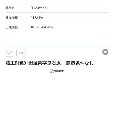
築年月
平成4年7月
建物面積
137.45㎡
土地面積
876㎡(264.99坪)
★
土地
蔵王町遠刈田温泉字鬼石原 建築条件なし