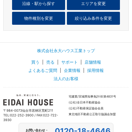
沿線・駅から探す
エリアを変更
物件種別を変更
絞り込み条件を変更
株式会社永大ハウス工業トップ
買う
|
売る
|
サポート
|
店舗情報
よくあるご質問
|
企業情報
|
採用情報
法人のお客様
宅建業/宮城県知事免許(6)第4831号
(公社)全日本不動産協会
(公社)不動産保証協会会員
〒984-0073仙台市若林区荒町211
東北地区不動産公正取引協議会加盟
TEL:022-252-3900 / FAX:022-722-
3930
0120-18-4646
お問い合わせ・