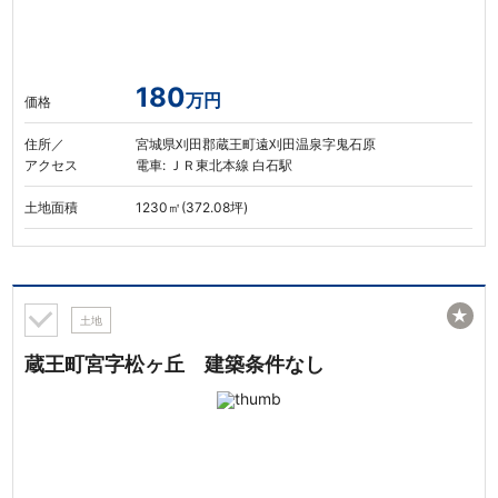
180
万円
価格
住所／
宮城県刈田郡蔵王町遠刈田温泉字鬼石原
アクセス
電車: ＪＲ東北本線 白石駅
土地面積
1230㎡(372.08坪)
★
土地
蔵王町宮字松ヶ丘 建築条件なし