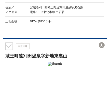
住所／
宮城県刈田郡蔵王町遠刈田温泉字鬼石原
アクセス
電車: ＪＲ東北本線 白石駅
土地面積
612㎡(185.13坪)
★
中古戸建
蔵王町遠刈田温泉字新地東裏山