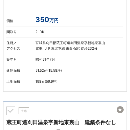
350
万円
価格
間取り
2LDK
住所／
宮城県刈田郡蔵王町遠刈田温泉字新地東裏山
アクセス
電車: ＪＲ東北本線 東白石駅 徒歩232分
築年月
昭和51年7月
建物面積
51.52㎡(15.58坪)
土地面積
198㎡(59.9坪)
★
土地
蔵王町遠刈田温泉字新地東裏山 建築条件なし