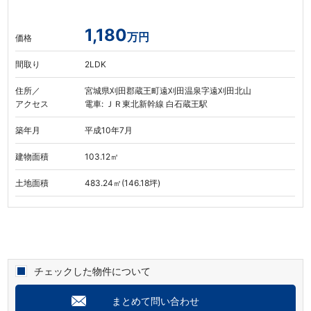
1,180
万円
価格
間取り
2LDK
住所／
宮城県刈田郡蔵王町遠刈田温泉字遠刈田北山
アクセス
電車: ＪＲ東北新幹線 白石蔵王駅
築年月
平成10年7月
建物面積
103.12㎡
土地面積
483.24㎡(146.18坪)
チェックした物件について
まとめて問い合わせ