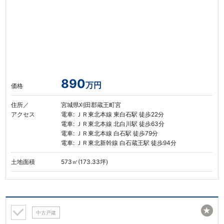
890
万円
価格
住所／
宮城県刈田郡蔵王町宮
アクセス
電車: ＪＲ東北本線 東白石駅 徒歩22分
電車: ＪＲ東北本線 北白川駅 徒歩63分
電車: ＪＲ東北本線 白石駅 徒歩79分
電車: ＪＲ東北新幹線 白石蔵王駅 徒歩94分
土地面積
573㎡(173.33坪)
★
中古戸建