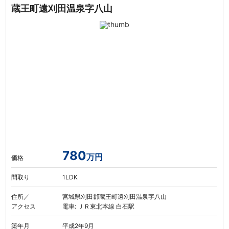
蔵王町遠刈田温泉字八山
780
万円
価格
間取り
1LDK
住所／
宮城県刈田郡蔵王町遠刈田温泉字八山
アクセス
電車: ＪＲ東北本線 白石駅
築年月
平成2年9月