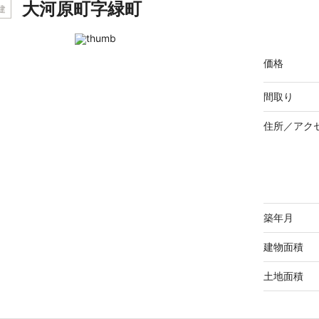
大河原町字緑町
建
価格
間取り
住所／
アク
築年月
建物面積
土地面積