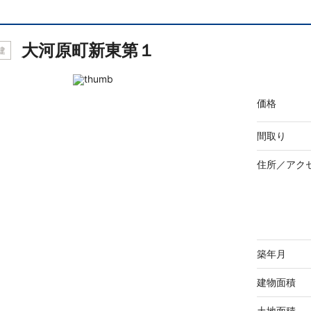
大河原町新東第１
建
価格
間取り
住所／
アク
築年月
建物面積
土地面積