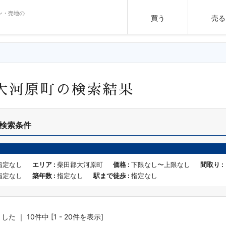
ン・売地の
買う
売る
大河原町の検索結果
検索条件
指定なし
エリア :
柴田郡大河原町
価格 :
下限なし〜上限なし
間取り :
指定なし
築年数 :
指定なし
駅まで徒歩 :
指定なし
 ｜ 10件中 [1 - 20件を表示]