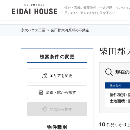
柴田郡大河原町の不動産・物件一覧
仙台・宮城の新築物件・中古戸建・マンショ
買いたい・売りたいはお任せ下さい
永大ハウス工業
柴田郡大河原町の不動産
柴田郡
検索条件の変更
現在の
エリアを変更
基本条件
沿線・駅から探す
物件種別 :
土地面積 :
地図から探す
10
件見つかりました
物件種別