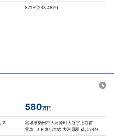
871㎡(263.48坪)
★
580
万円
セス
宮城県柴田郡大河原町大谷字上谷前
電車: ＪＲ東北本線 大河原駅 徒歩24分