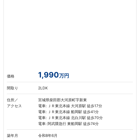
1,990
万円
価格
間取り
2LDK
住所／
宮城県柴田郡大河原町字新東
アクセス
電車: ＪＲ東北本線 大河原駅 徒歩17分
電車: ＪＲ東北本線 船岡駅 徒歩41分
電車: ＪＲ東北本線 北白川駅 徒歩70分
電車: 阿武隈急行 東船岡駅 徒歩74分
築年月
令和8年6月