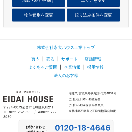
沿線・駅から探す
エリアを変更
物件種別を変更
絞り込み条件を変更
株式会社永大ハウス工業トップ
買う
|
売る
|
サポート
|
店舗情報
よくあるご質問
|
企業情報
|
採用情報
法人のお客様
宅建業/宮城県知事免許(6)第4831号
(公社)全日本不動産協会
(公社)不動産保証協会会員
〒984-0073仙台市若林区荒町211
東北地区不動産公正取引協議会加盟
TEL:022-252-3900 / FAX:022-722-
3930
0120-18-4646
お問い合わせ・