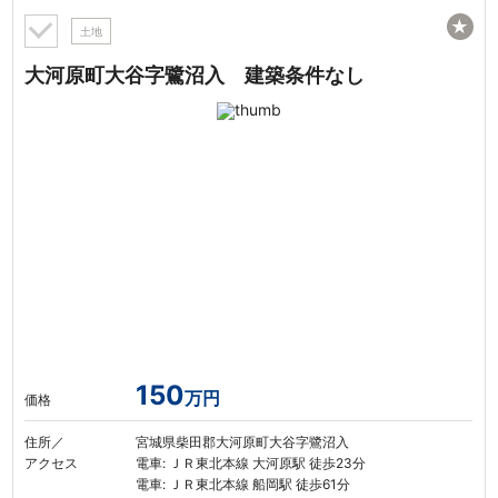
★
土地
大河原町大谷字鷺沼入 建築条件なし
150
万円
価格
住所／
宮城県柴田郡大河原町大谷字鷺沼入
アクセス
電車: ＪＲ東北本線 大河原駅 徒歩23分
電車: ＪＲ東北本線 船岡駅 徒歩61分