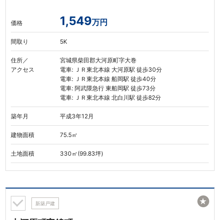
1,549
万円
価格
間取り
5K
住所／
宮城県柴田郡大河原町字大巻
アクセス
電車: ＪＲ東北本線 大河原駅 徒歩30分
電車: ＪＲ東北本線 船岡駅 徒歩40分
電車: 阿武隈急行 東船岡駅 徒歩73分
電車: ＪＲ東北本線 北白川駅 徒歩82分
築年月
平成3年12月
建物面積
75.5㎡
土地面積
330㎡(99.83坪)
★
新築戸建