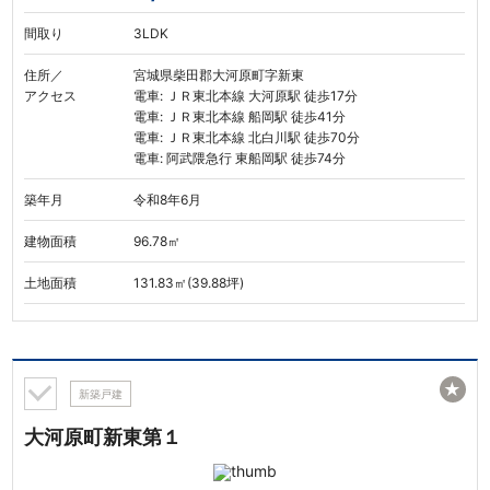
間取り
3LDK
住所／
宮城県柴田郡大河原町字新東
アクセス
電車: ＪＲ東北本線 大河原駅 徒歩17分
電車: ＪＲ東北本線 船岡駅 徒歩41分
電車: ＪＲ東北本線 北白川駅 徒歩70分
電車: 阿武隈急行 東船岡駅 徒歩74分
築年月
令和8年6月
建物面積
96.78㎡
土地面積
131.83㎡(39.88坪)
★
新築戸建
大河原町新東第１