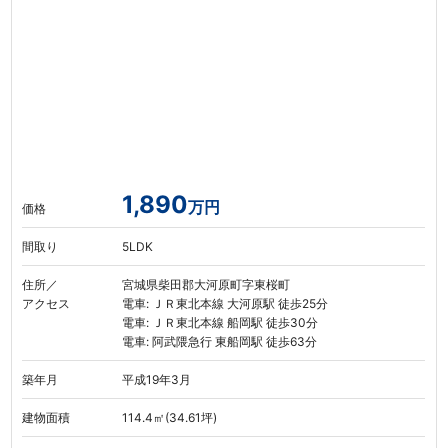
1,890
万円
価格
間取り
5LDK
住所／
宮城県柴田郡大河原町字東桜町
アクセス
電車: ＪＲ東北本線 大河原駅 徒歩25分
電車: ＪＲ東北本線 船岡駅 徒歩30分
電車: 阿武隈急行 東船岡駅 徒歩63分
築年月
平成19年3月
建物面積
114.4㎡(34.61坪)