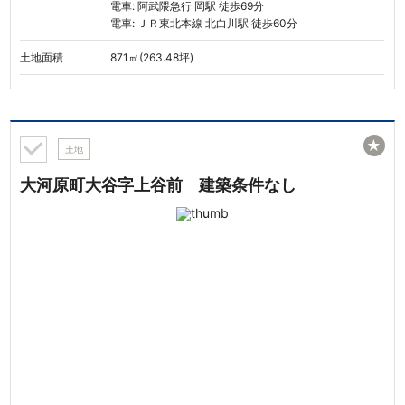
電車: 阿武隈急行 岡駅 徒歩69分
電車: ＪＲ東北本線 北白川駅 徒歩60分
土地面積
871㎡(263.48坪)
★
土地
大河原町大谷字上谷前 建築条件なし