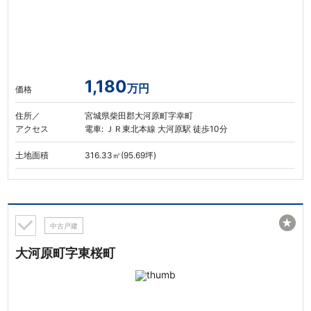
1,180
万円
価格
住所／
宮城県柴田郡大河原町字幸町
アクセス
電車: ＪＲ東北本線 大河原駅 徒歩10分
土地面積
316.33㎡(95.69坪)
★
中古戸建
大河原町字東桜町