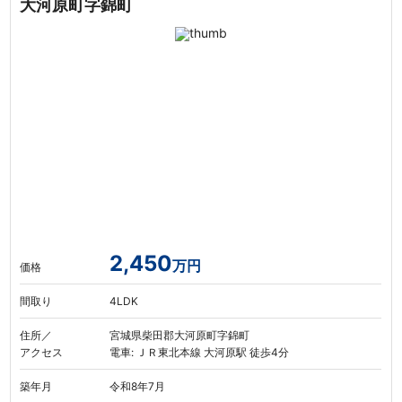
大河原町字錦町
2,450
万円
価格
間取り
4LDK
住所／
宮城県柴田郡大河原町字錦町
アクセス
電車: ＪＲ東北本線 大河原駅 徒歩4分
築年月
令和8年7月