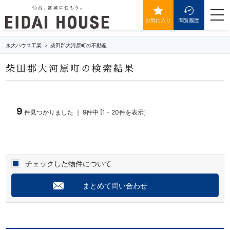
柴田郡大河原町の不動産・物件一覧
togg
navi
お気に入り
閲覧履歴
永大ハウス工業
柴田郡大河原町の不動産
柴田郡大河原町の検索結果
9
件見つかりました ｜ 9件中 [1 - 20件を表示]
チェックした物件について
まとめて問い合わせ