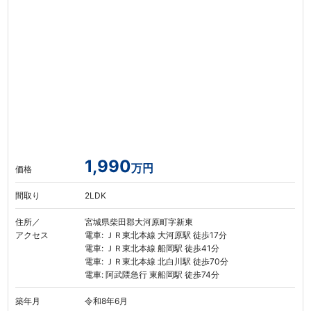
1,990
万円
価格
間取り
2LDK
住所／
宮城県柴田郡大河原町字新東
アクセス
電車: ＪＲ東北本線 大河原駅 徒歩17分
電車: ＪＲ東北本線 船岡駅 徒歩41分
電車: ＪＲ東北本線 北白川駅 徒歩70分
電車: 阿武隈急行 東船岡駅 徒歩74分
築年月
令和8年6月