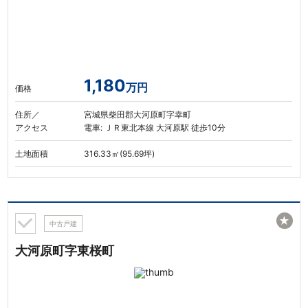
1,180
万円
価格
住所／
宮城県柴田郡大河原町字幸町
アクセス
電車: ＪＲ東北本線 大河原駅 徒歩10分
土地面積
316.33㎡(95.69坪)
★
中古戸建
大河原町字東桜町