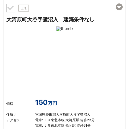
★
土地
大河原町大谷字鷺沼入 建築条件なし
150
万円
価格
住所／
宮城県柴田郡大河原町大谷字鷺沼入
アクセス
電車: ＪＲ東北本線 大河原駅 徒歩23分
電車: ＪＲ東北本線 船岡駅 徒歩61分