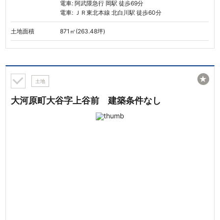
電車: 阿武隈急行 岡駅 徒歩69分
電車: ＪＲ東北本線 北白川駅 徒歩60分
土地面積
871㎡(263.48坪)
★
土地
大河原町大谷字上谷前 建築条件なし