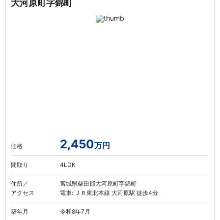
大河原町字錦町
2,450
万円
価格
間取り
4LDK
住所／
宮城県柴田郡大河原町字錦町
アクセス
電車: ＪＲ東北本線 大河原駅 徒歩4分
築年月
令和8年7月