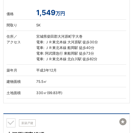
1,549
万円
価格
間取り
5K
住所／
宮城県柴田郡大河原町字大巻
アクセス
電車: ＪＲ東北本線 大河原駅 徒歩30分
電車: ＪＲ東北本線 船岡駅 徒歩40分
電車: 阿武隈急行 東船岡駅 徒歩73分
電車: ＪＲ東北本線 北白川駅 徒歩82分
築年月
平成3年12月
建物面積
75.5㎡
土地面積
330㎡(99.83坪)
★
新築戸建