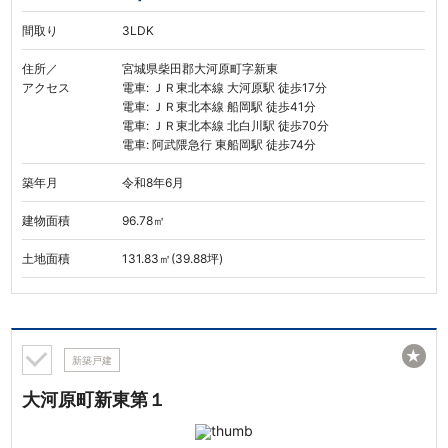
間取り
3LDK
住所／
宮城県柴田郡大河原町字新東
アクセス
電車: ＪＲ東北本線 大河原駅 徒歩17分
電車: ＪＲ東北本線 船岡駅 徒歩41分
電車: ＪＲ東北本線 北白川駅 徒歩70分
電車: 阿武隈急行 東船岡駅 徒歩74分
築年月
令和8年6月
建物面積
96.78㎡
土地面積
131.83㎡(39.88坪)
★
新築戸建
大河原町新東第１