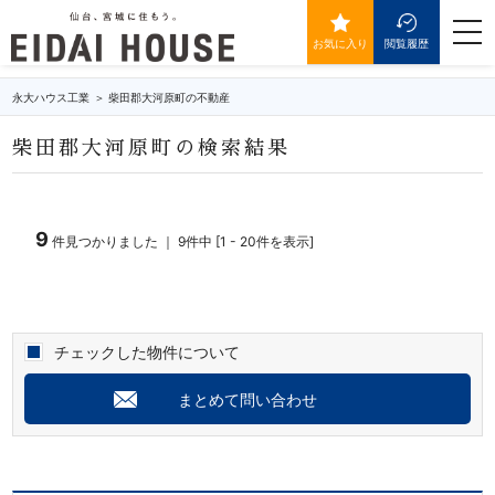
柴田郡大河原町の不動産・物件一覧
togg
navi
お気に入り
閲覧履歴
永大ハウス工業
柴田郡大河原町の不動産
柴田郡大河原町の検索結果
9
件見つかりました ｜ 9件中 [1 - 20件を表示]
チェックした物件について
まとめて問い合わせ