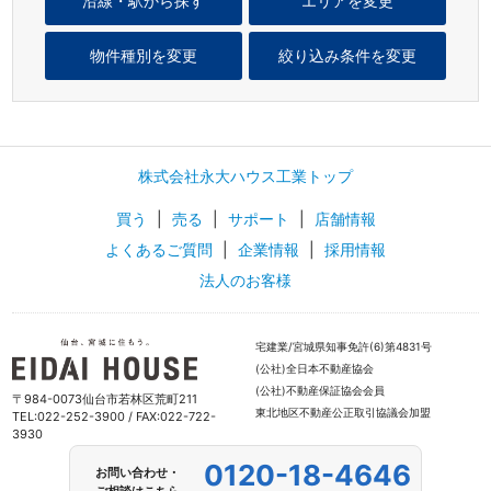
沿線・駅から探す
エリアを変更
物件種別を変更
絞り込み条件を変更
株式会社永大ハウス工業トップ
買う
|
売る
|
サポート
|
店舗情報
よくあるご質問
|
企業情報
|
採用情報
法人のお客様
宅建業/宮城県知事免許(6)第4831号
(公社)全日本不動産協会
(公社)不動産保証協会会員
〒984-0073仙台市若林区荒町211
東北地区不動産公正取引協議会加盟
TEL:022-252-3900 / FAX:022-722-
3930
0120-18-4646
お問い合わせ・