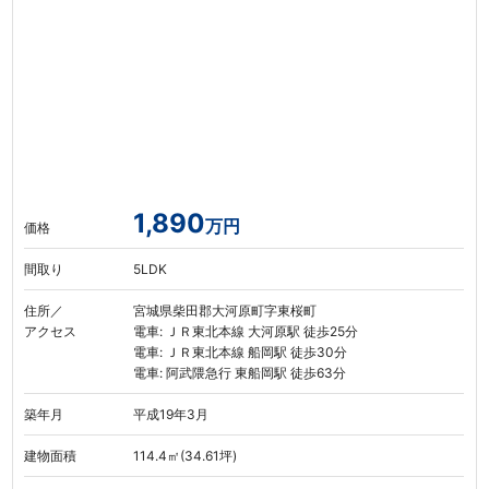
1,890
万円
価格
間取り
5LDK
住所／
宮城県柴田郡大河原町字東桜町
アクセス
電車: ＪＲ東北本線 大河原駅 徒歩25分
電車: ＪＲ東北本線 船岡駅 徒歩30分
電車: 阿武隈急行 東船岡駅 徒歩63分
築年月
平成19年3月
建物面積
114.4㎡(34.61坪)